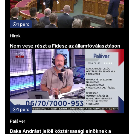
1 perc
Hírek
Nem vesz részt a Fidesz az államfőválasztáson
1 perc
Paláver
Baka Andrást jelöli köztársasági elnöknek a