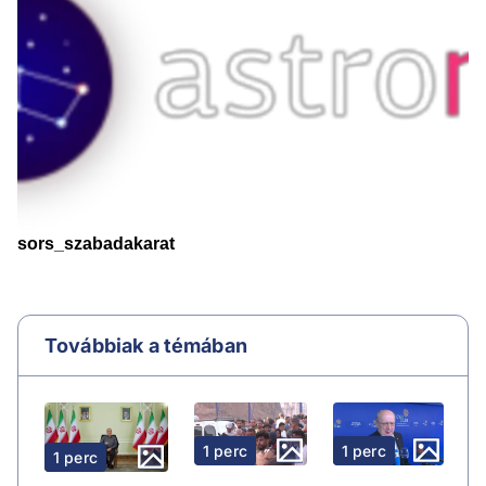
Továbbiak a témában
1 perc
1 perc
1 perc