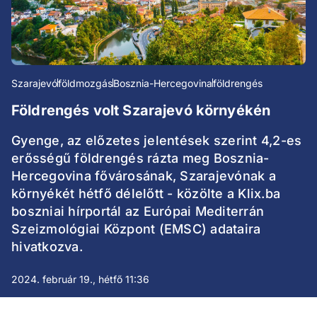
Szarajevó
földmozgás
Bosznia-Hercegovina
földrengés
Földrengés volt Szarajevó környékén
Gyenge, az előzetes jelentések szerint 4,2-es
erősségű földrengés rázta meg Bosznia-
Hercegovina fővárosának, Szarajevónak a
környékét hétfő délelőtt - közölte a Klix.ba
boszniai hírportál az Európai Mediterrán
Szeizmológiai Központ (EMSC) adataira
hivatkozva.
2024. február 19., hétfő 11:36