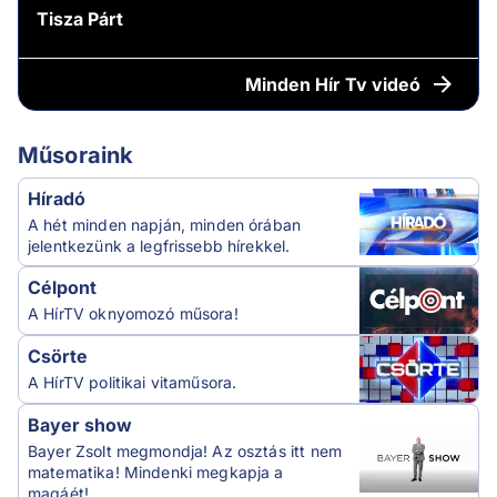
Tisza Párt
Minden
Hír Tv videó
Műsoraink
Híradó
A hét minden napján, minden órában
jelentkezünk a legfrissebb hírekkel.
Célpont
A HírTV oknyomozó műsora!
Csörte
A HírTV politikai vitaműsora.
Bayer show
Bayer Zsolt megmondja! Az osztás itt nem
matematika! Mindenki megkapja a
magáét!