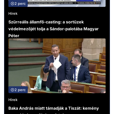
2 perc
Hírek
Szürreális államfő-casting: a sortüzek
védelmezőjét tolja a Sándor-palotába Magyar
Péter
2 perc
Hírek
Baka András miatt támadják a Tiszát: kemény