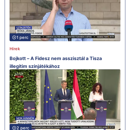
1 perc
Hírek
Bojkott – A Fidesz nem asszisztál a Tisza
illegitim színjátékához
2 perc