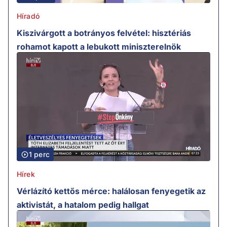
Híradó
Kiszivárgott a botrányos felvétel: hisztériás
rohamot kapott a lebukott miniszterelnök
1 perc
Hírek
Vérlázító kettős mérce: halálosan fenyegetik az
aktivistát, a hatalom pedig hallgat