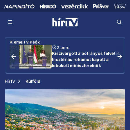
Kiemelt videók
2 perc
Kiszivárgott a botrányos felvétel:
hisztériás rohamot kapott a
lebukott miniszterelnök
HírTv
Külföld