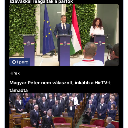
szavakkal reagáltak a pártok
1 perc
Hírek
Magyar Péter nem válaszolt, inkább a HírTV-t
támadta