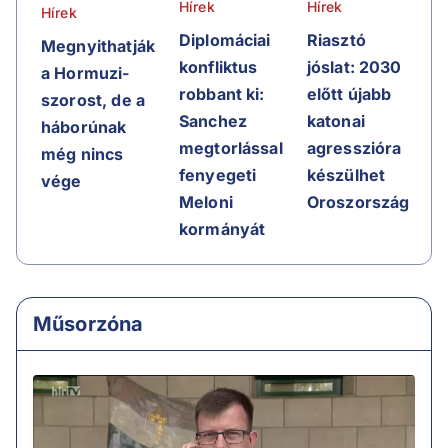
Hírek
Hírek
Hírek
Riasztó
Diplomáciai
Megnyithatják
jóslat: 2030
konfliktus
a Hormuzi-
előtt újabb
robbant ki:
szorost, de a
katonai
Sanchez
háborúnak
agresszióra
megtorlással
még nincs
készülhet
fenyegeti
vége
Oroszország
Meloni
kormányát
Műsorzóna