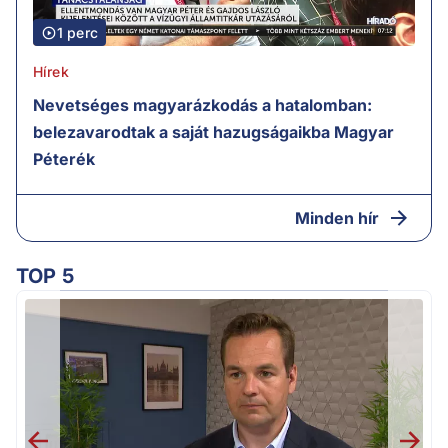
1 perc
Hírek
Nevetséges magyarázkodás a hatalomban:
belezavarodtak a saját hazugságaikba Magyar
Péterék
Minden hír
TOP 5
H