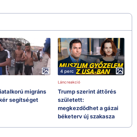
4 perc
Láncreakció
fiatalkorú migráns
Trump szerint áttörés
 kér segítséget
született:
megkezdődhet a gázai
béketerv új szakasza