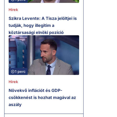
Hírek
Szikra Levente: A Tisza jelöltjei is
tudják, hogy illegitim a
köztársasági elnöki pozíció
1 perc
Hírek
Növekvő inflációt és GDP-
csökkenést is hozhat magával az
aszály