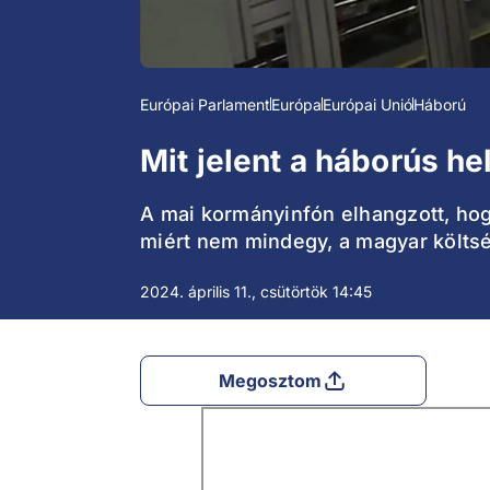
Európai Parlament
Európa
Európai Unió
Háború
Mit jelent a háborús he
A mai kormányinfón elhangzott, hogy
miért nem mindegy, a magyar költsé
2024. április 11., csütörtök 14:45
Megosztom