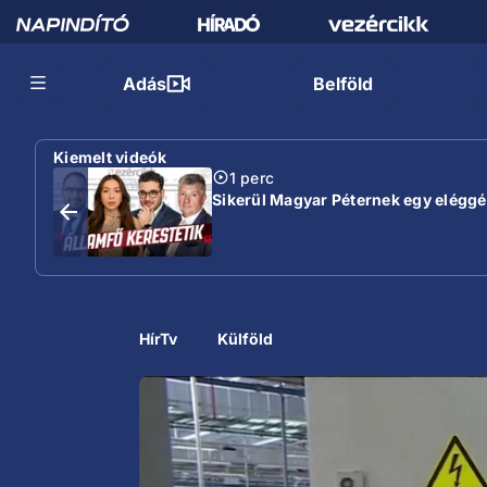
Adás
Belföld
Kiemelt videók
1 perc
Sikerül Magyar Péternek egy eléggé s
HírTv
Külföld