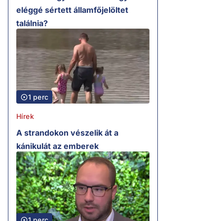
eléggé sértett államfőjelöltet
találnia?
1 perc
Hírek
A strandokon vészelik át a
kánikulát az emberek
1 perc