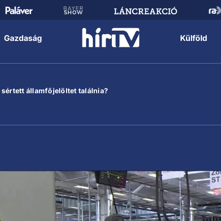
Gazdaság
Külföld
értett államfőjelöltet találnia?