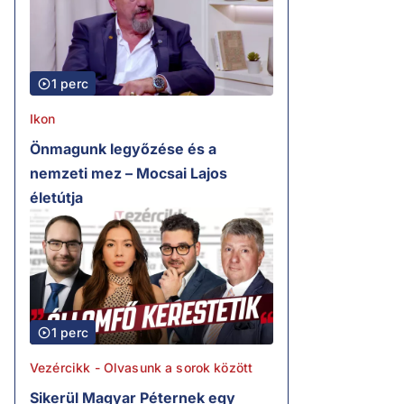
1 perc
Ikon
Önmagunk legyőzése és a
nemzeti mez – Mocsai Lajos
életútja
1 perc
Vezércikk - Olvasunk a sorok között
Sikerül Magyar Péternek egy