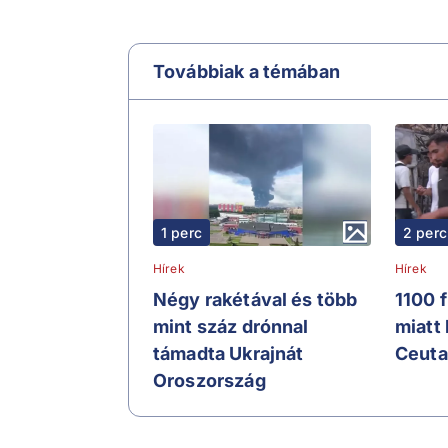
Továbbiak a témában
1 perc
2 perc
Hírek
Hírek
Négy rakétával és több
1100 
mint száz drónnal
miatt
támadta Ukrajnát
Ceuta
Oroszország