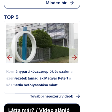
Minden hír
TOP 5
2.
Moszkvai gyomros
sajtó nyíltan kin
politizálást
1.
Kormánypárti közszereplők és szakmai
szervezetek támadják Magyar Pétert a
közmédia befolyásolása miatt
További népszerű videók
Látta már? / Video ajánló