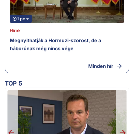
1 perc
Hírek
Megnyithatják a Hormuzi-szorost, de a
háborúnak még nincs vége
Minden hír
TOP 5
H