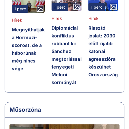
1 perc
1 perc
1 perc
Hírek
Hírek
Hírek
Riasztó
Diplomáciai
Megnyithatják
jóslat: 2030
konfliktus
a Hormuzi-
előtt újabb
robbant ki:
szorost, de a
katonai
Sanchez
háborúnak
agresszióra
megtorlással
még nincs
készülhet
fenyegeti
vége
Oroszország
Meloni
kormányát
Műsorzóna