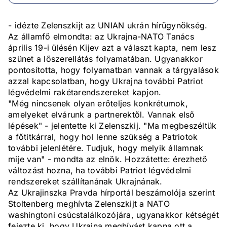
- idézte Zelenszkijt az UNIAN ukrán hírügynökség.
Az államfő elmondta: az Ukrajna-NATO Tanács
április 19-i ülésén Kijev azt a választ kapta, nem lesz
szünet a lőszerellátás folyamatában. Ugyanakkor
pontosította, hogy folyamatban vannak a tárgyalások
azzal kapcsolatban, hogy Ukrajna további Patriot
légvédelmi rakétarendszereket kapjon.
"Még nincsenek olyan erőteljes konkrétumok,
amelyeket elvárunk a partnerektől. Vannak első
lépések" - jelentette ki Zelenszkij. "Ma megbeszéltük
a főtitkárral, hogy hol lenne szükség a Patriotok
további jelenlétére. Tudjuk, hogy melyik államnak
mije van" - mondta az elnök. Hozzátette: érezhető
változást hozna, ha további Patriot légvédelmi
rendszereket szállítanának Ukrajnának.
Az Ukrajinszka Pravda hírportál beszámolója szerint
Stoltenberg meghívta Zelenszkijt a NATO
washingtoni csúcstalálkozójára, ugyanakkor kétségét
fejezte ki, hogy Ukrajna meghívást kapna ott a