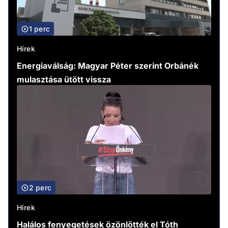
1 perc
Hírek
Energiaválság: Magyar Péter szerint Orbánék
mulasztása ütött vissza
2 perc
Hírek
Halálos fenyegetések özönlötték el Tóth