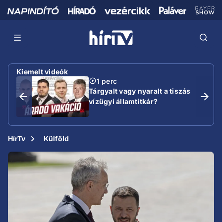
Kiemelt videók
1 perc
Tárgyalt vagy nyaralt a tiszás
vízügyi államtitkár?
HírTv
Külföld