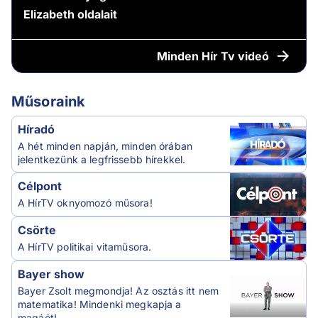
Elizabeth oldalait
Minden
Hír Tv videó
Műsoraink
Híradó
A hét minden napján, minden órában
jelentkezünk a legfrissebb hírekkel.
Célpont
A HírTV oknyomozó műsora!
Csörte
A HírTV politikai vitaműsora.
Bayer show
Bayer Zsolt megmondja! Az osztás itt nem
matematika! Mindenki megkapja a
magáét!