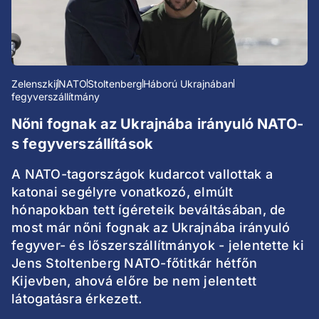
Zelenszkij
NATO
Stoltenberg
Háború Ukrajnában
fegyverszállítmány
Nőni fognak az Ukrajnába irányuló NATO-
s fegyverszállítások
A NATO-tagországok kudarcot vallottak a
katonai segélyre vonatkozó, elmúlt
hónapokban tett ígéreteik beváltásában, de
most már nőni fognak az Ukrajnába irányuló
fegyver- és lőszerszállítmányok - jelentette ki
Jens Stoltenberg NATO-főtitkár hétfőn
Kijevben, ahová előre be nem jelentett
látogatásra érkezett.