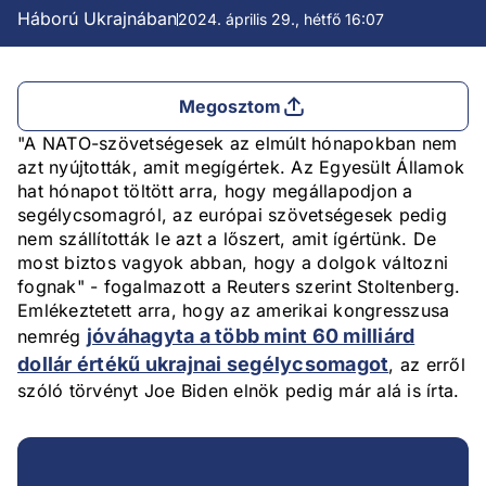
Háború Ukrajnában
2024. április 29., hétfő 16:07
Megosztom
"A NATO-szövetségesek az elmúlt hónapokban nem
azt nyújtották, amit megígértek. Az Egyesült Államok
hat hónapot töltött arra, hogy megállapodjon a
segélycsomagról, az európai szövetségesek pedig
nem szállították le azt a lőszert, amit ígértünk. De
most biztos vagyok abban, hogy a dolgok változni
fognak" - fogalmazott a Reuters szerint Stoltenberg.
Emlékeztetett arra, hogy az amerikai kongresszusa
jóváhagyta a több mint 60 milliárd
nemrég
dollár értékű ukrajnai segélycsomagot
, az erről
szóló törvényt Joe Biden elnök pedig már alá is írta.