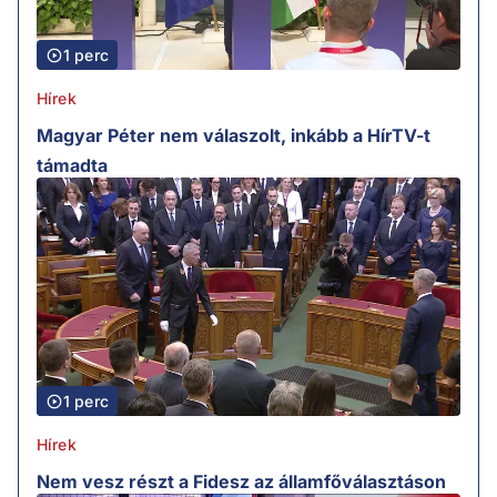
1 perc
Hírek
Magyar Péter nem válaszolt, inkább a HírTV-t
támadta
1 perc
Hírek
Nem vesz részt a Fidesz az államfőválasztáson