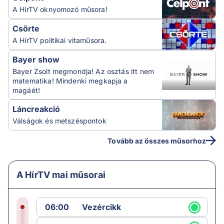
A HírTV oknyomozó műsora!
Csörte
A HírTV politikai vitaműsora.
Bayer show
Bayer Zsolt megmondja! Az osztás itt nem
matematika! Mindenki megkapja a
magáét!
Láncreakció
Válságok és metszéspontok
Tovább az összes műsorhoz
A HírTV mai műsorai
06:00
Vezércikk