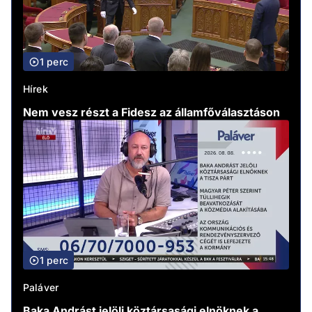
1 perc
Hírek
Nem vesz részt a Fidesz az államfőválasztáson
1 perc
Paláver
Baka Andrást jelöli köztársasági elnöknek a