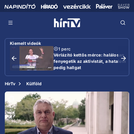
Kiemelt videók
1 perc
Vérlázító kettős mérce: halálosan
fenyegetik az aktivistát, a hatalom
pedig hallgat
HírTv
Külföld