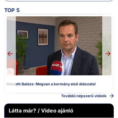
TOP 5
H
1.
Németh Balázs: Megvan a kormány első áldozata!
További népszerű videók
Látta már? / Video ajánló