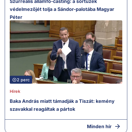
Szürreális államfő-casting: a sortüzek
védelmezőjét tolja a Sándor-palotába Magyar
Péter
2 perc
Hírek
Baka András miatt támadják a Tiszát: kemény
szavakkal reagáltak a pártok
Minden hír