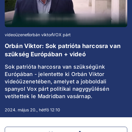
videoüzenet
orbán viktor
VOX párt
Orbán Viktor: Sok patrióta harcosra van
szükség Európában + videó
Sok patrióta harcosra van szükségünk
Európában - jelentette ki Orbán Viktor
videóüzenetében, amelyet a jobboldali
spanyol Vox párt politikai nagygyűlésén
vetítettek le Madridban vasárnap.
2024. május 20., hétfő 12:10