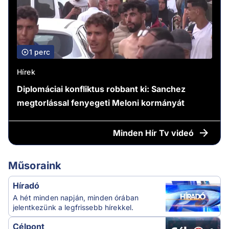
1 perc
Hírek
Diplomáciai konfliktus robbant ki: Sanchez
megtorlással fenyegeti Meloni kormányát
Minden
Hír Tv videó
Műsoraink
Híradó
A hét minden napján, minden órában
jelentkezünk a legfrissebb hírekkel.
Célpont