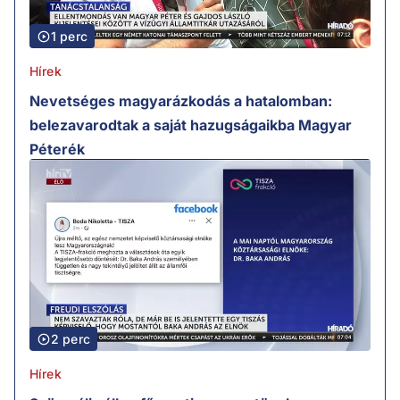
1 perc
Hírek
Nevetséges magyarázkodás a hatalomban:
belezavarodtak a saját hazugságaikba Magyar
Péterék
2 perc
Hírek