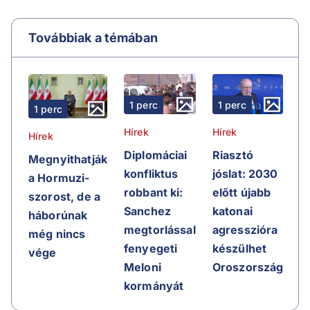
Továbbiak a témában
1 perc
1 perc
1 perc
Hírek
Hírek
Hírek
Riasztó
Diplomáciai
Megnyithatják
jóslat: 2030
konfliktus
a Hormuzi-
előtt újabb
robbant ki:
szorost, de a
katonai
Sanchez
háborúnak
agresszióra
megtorlással
még nincs
készülhet
fenyegeti
vége
Oroszország
Meloni
kormányát