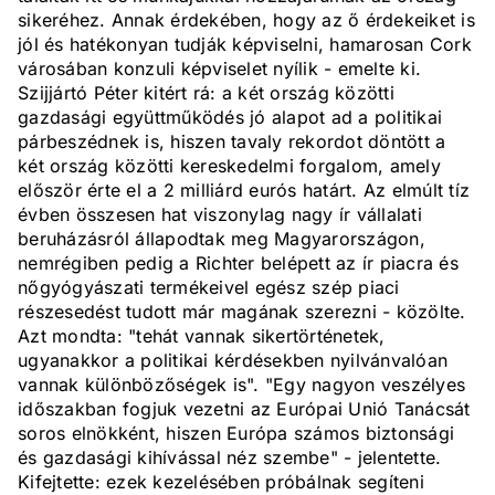
sikeréhez. Annak érdekében, hogy az ő érdekeiket is
jól és hatékonyan tudják képviselni, hamarosan Cork
városában konzuli képviselet nyílik - emelte ki.
Szijjártó Péter kitért rá: a két ország közötti
gazdasági együttműködés jó alapot ad a politikai
párbeszédnek is, hiszen tavaly rekordot döntött a
két ország közötti kereskedelmi forgalom, amely
először érte el a 2 milliárd eurós határt. Az elmúlt tíz
évben összesen hat viszonylag nagy ír vállalati
beruházásról állapodtak meg Magyarországon,
nemrégiben pedig a Richter belépett az ír piacra és
nőgyógyászati termékeivel egész szép piaci
részesedést tudott már magának szerezni - közölte.
Azt mondta: "tehát vannak sikertörténetek,
ugyanakkor a politikai kérdésekben nyilvánvalóan
vannak különbözőségek is". "Egy nagyon veszélyes
időszakban fogjuk vezetni az Európai Unió Tanácsát
soros elnökként, hiszen Európa számos biztonsági
és gazdasági kihívással néz szembe" - jelentette.
Kifejtette: ezek kezelésében próbálnak segíteni