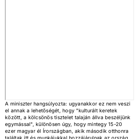
A miniszter hangsúlyozta: ugyanakkor ez nem veszi
el annak a lehetőségét, hogy "kulturált keretek
között, a kölcsönös tisztelet talaján állva beszéljünk
egymással", különösen úgy, hogy mintegy 15-20
ezer magyar él Írországban, akik második otthonra
találtak itt és munkájukkal hozzájárulnak az ország