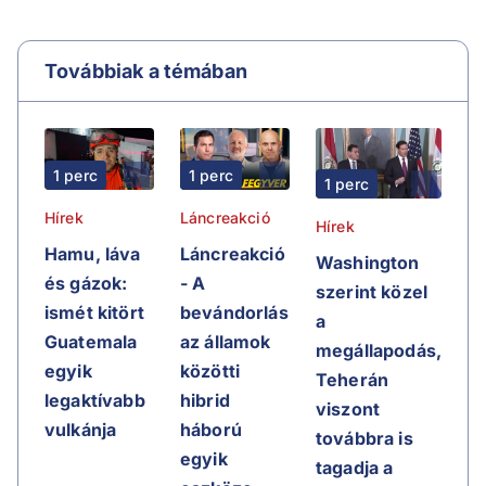
Továbbiak a témában
1 perc
1 perc
1 perc
Hírek
Láncreakció
Hírek
Hamu, láva
Láncreakció
Washington
és gázok:
- A
szerint közel
ismét kitört
bevándorlás
a
Guatemala
az államok
megállapodás,
egyik
közötti
Teherán
legaktívabb
hibrid
viszont
vulkánja
háború
továbbra is
egyik
tagadja a