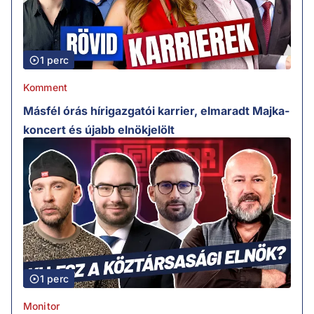
1 perc
Komment
Másfél órás hírigazgatói karrier, elmaradt Majka-
koncert és újabb elnökjelölt
1 perc
Monitor