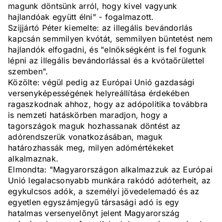
magunk döntsünk arról, hogy kivel vagyunk
hajlandóak együtt élni" - fogalmazott.
Szijjártó Péter kiemelte: az illegális bevándorlás
kapcsán semmilyen kvótát, semmilyen büntetést nem
hajlandók elfogadni, és "elnökségként is fel fogunk
lépni az illegális bevándorlással és a kvótaőrülettel
szemben".
Közölte: végül pedig az Európai Unió gazdasági
versenyképességének helyreállítása érdekében
ragaszkodnak ahhoz, hogy az adópolitika továbbra
is nemzeti hatáskörben maradjon, hogy a
tagországok maguk hozhassanak döntést az
adórendszerük vonatkozásában, maguk
határozhassák meg, milyen adómértékeket
alkalmaznak.
Elmondta: "Magyarországon alkalmazzuk az Európai
Unió legalacsonyabb munkára rakódó adóterheit, az
egykulcsos adók, a személyi jövedelemadó és az
egyetlen egyszámjegyű társasági adó is egy
hatalmas versenyelőnyt jelent Magyarország