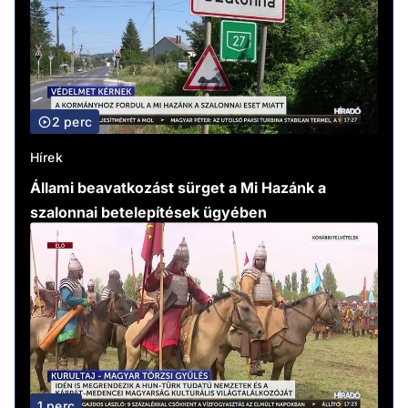
2 perc
Hírek
Állami beavatkozást sürget a Mi Hazánk a
szalonnai betelepítések ügyében
1 perc