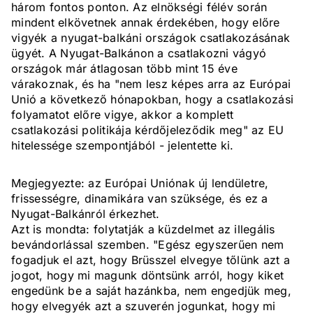
három fontos ponton. Az elnökségi félév során
mindent elkövetnek annak érdekében, hogy előre
vigyék a nyugat-balkáni országok csatlakozásának
ügyét. A Nyugat-Balkánon a csatlakozni vágyó
országok már átlagosan több mint 15 éve
várakoznak, és ha "nem lesz képes arra az Európai
Unió a következő hónapokban, hogy a csatlakozási
folyamatot előre vigye, akkor a komplett
csatlakozási politikája kérdőjeleződik meg" az EU
hitelessége szempontjából - jelentette ki.
Megjegyezte: az Európai Uniónak új lendületre,
frissességre, dinamikára van szüksége, és ez a
Nyugat-Balkánról érkezhet.
Azt is mondta: folytatják a küzdelmet az illegális
bevándorlással szemben. "Egész egyszerűen nem
fogadjuk el azt, hogy Brüsszel elvegye tőlünk azt a
jogot, hogy mi magunk döntsünk arról, hogy kiket
engedünk be a saját hazánkba, nem engedjük meg,
hogy elvegyék azt a szuverén jogunkat, hogy mi