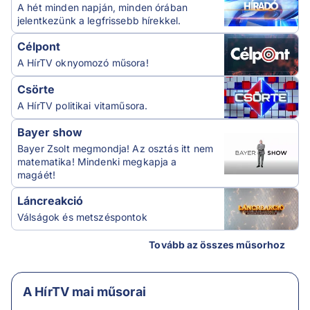
A hét minden napján, minden órában
jelentkezünk a legfrissebb hírekkel.
Célpont
A HírTV oknyomozó műsora!
Csörte
A HírTV politikai vitaműsora.
Bayer show
Bayer Zsolt megmondja! Az osztás itt nem
matematika! Mindenki megkapja a
magáét!
Láncreakció
Válságok és metszéspontok
Tovább az összes műsorhoz
A HírTV mai műsorai