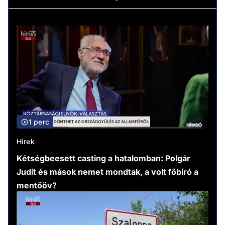
1 perc
Hírek
Kétségbeesett casting a hatalomban: Polgár
Judit és mások nemet mondtak, a volt főbíró a
mentőöv?