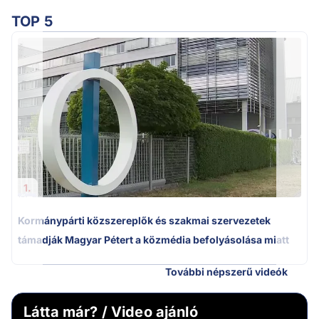
TOP 5
A
1.
Kormánypárti közszereplők és szakmai szervezetek
támadják Magyar Pétert a közmédia befolyásolása miatt
További népszerű videók
Látta már? / Video ajánló