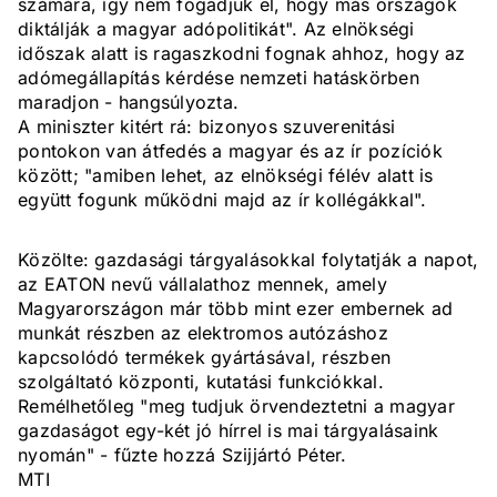
számára, így nem fogadjuk el, hogy más országok
diktálják a magyar adópolitikát". Az elnökségi
időszak alatt is ragaszkodni fognak ahhoz, hogy az
adómegállapítás kérdése nemzeti hatáskörben
maradjon - hangsúlyozta.
A miniszter kitért rá: bizonyos szuverenitási
pontokon van átfedés a magyar és az ír pozíciók
között; "amiben lehet, az elnökségi félév alatt is
együtt fogunk működni majd az ír kollégákkal".
Közölte: gazdasági tárgyalásokkal folytatják a napot,
az EATON nevű vállalathoz mennek, amely
Magyarországon már több mint ezer embernek ad
munkát részben az elektromos autózáshoz
kapcsolódó termékek gyártásával, részben
szolgáltató központi, kutatási funkciókkal.
Remélhetőleg "meg tudjuk örvendeztetni a magyar
gazdaságot egy-két jó hírrel is mai tárgyalásaink
nyomán" - fűzte hozzá Szijjártó Péter.
MTI