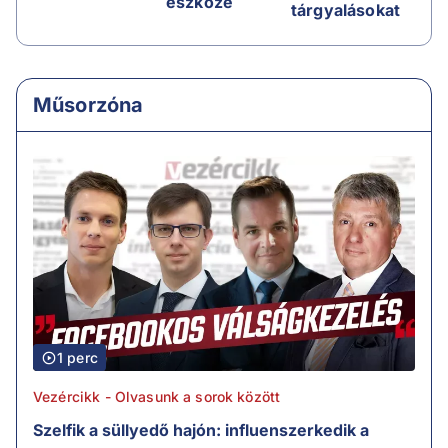
eszköze
tárgyalásokat
Műsorzóna
1 perc
Vezércikk - Olvasunk a sorok között
Szelfik a süllyedő hajón: influenszerkedik a