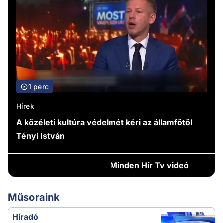
1 perc
Hírek
A közéleti kultúra védelmét kéri az államfőtől
Tényi István
Minden
Hír Tv videó
Műsoraink
Híradó