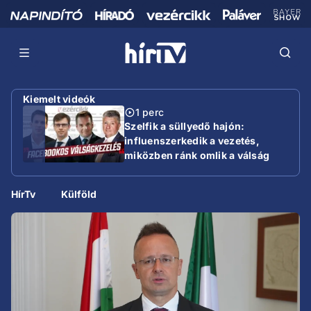
Kiemelt videók
1 perc
Szelfik a süllyedő hajón:
influenszerkedik a vezetés,
miközben ránk omlik a válság
HírTv
Külföld