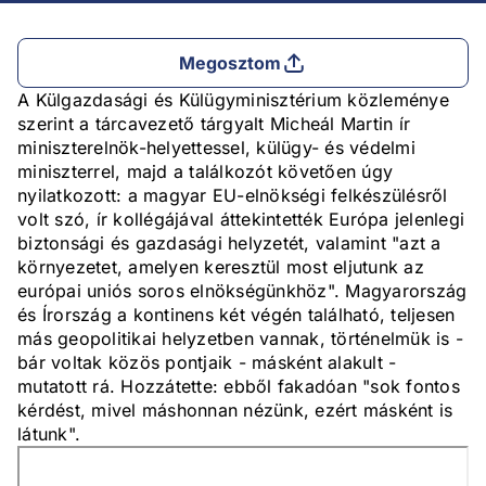
Megosztom
A Külgazdasági és Külügyminisztérium közleménye
szerint a tárcavezető tárgyalt Micheál Martin ír
miniszterelnök-helyettessel, külügy- és védelmi
miniszterrel, majd a találkozót követően úgy
nyilatkozott: a magyar EU-elnökségi felkészülésről
volt szó, ír kollégájával áttekintették Európa jelenlegi
biztonsági és gazdasági helyzetét, valamint "azt a
környezetet, amelyen keresztül most eljutunk az
európai uniós soros elnökségünkhöz". Magyarország
és Írország a kontinens két végén található, teljesen
más geopolitikai helyzetben vannak, történelmük is -
bár voltak közös pontjaik - másként alakult -
mutatott rá. Hozzátette: ebből fakadóan "sok fontos
kérdést, mivel máshonnan nézünk, ezért másként is
látunk".