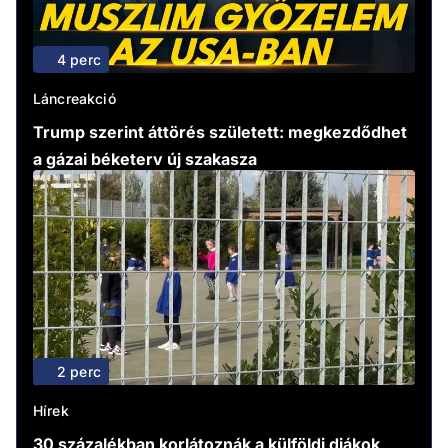
4 perc
Láncreakció
Trump szerint áttörés született: megkezdődhet
a gázai béketerv új szakasza
2 perc
Hírek
30 százalékban korlátoznák a külföldi diákok