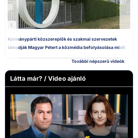
1.
Kormánypárti közszereplők és szakmai szervezetek
támadják Magyar Pétert a közmédia befolyásolása miatt
További népszerű videók
Látta már? / Video ajánló