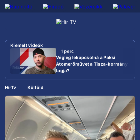
Kiemelt videók
1 perc
Végleg lekapcsolná a Paksi
Atomerőművet a Tisza-kormány
tagja?
HírTv
Külföld