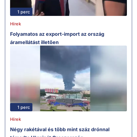
1 perc
Hírek
Folyamatos az export-import az ország
áramellátást illetően
1 perc
Hírek
Négy rakétával és több mint száz drónnal