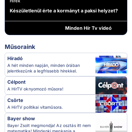
Hírek
Készületlenül érte a kormányt a paksi helyzet?
Minden
Hír Tv videó
Műsoraink
Híradó
A hét minden napján, minden órában
jelentkezünk a legfrissebb hírekkel.
Célpont
A HírTV oknyomozó műsora!
Csörte
A HírTV politikai vitaműsora.
Bayer show
Bayer Zsolt megmondja! Az osztás itt nem
matematika! Mindenki megkapja a