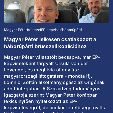
Magyar Péter
brüsszel
EP-képviselő
háborúpárti
Magyar Péter lelkesen csatlakozott a
háborúpárti brüsszeli koalícióhoz
Magyar Péter választóit becsapva, már EP-
képviselőként tárgyalt Ursula von der
Leyennel, és meghívta őt egy őszi
magyarországi látogatásra - mondta ifj.
Lomnici Zoltán alkotmányjogász az Origónak
adott interjúban. A Századvég tudományos
igazgatója szerint Magyar Péter korábban
lekicsinylően nyilatkozott az EP-
képviselőségről, de amikor lehetősége nyílt a