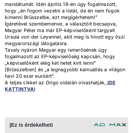
mandátumát. Idén április 19-én úgy fogalmazott,
hogy „én fogom vezetni a listát, de én nem fogok
kimenni Brüsszelbe, ezt megígérhetem!”
Ígéretével szembemenve, a választóit becsapva,
Magyar Péter ma már EP-képviselőként tárgyalt
Ursula von der Leyennel, akit meg is hívott egy őszi
magyarországi látogatásra.
Tavaly nyáron Magyar egy ismerősének úgy
fogalmazott az EP-képviselőség kapcsán, hogy
„képviselőként elég két hetet kint lenni”
[Brüsszelben] és „a legnagyobb kamuállás a világon
havi 20 ezer euróért”.
A teljes cikket az Origo oldalán olvashatják,
IDE
KATTINTVA!