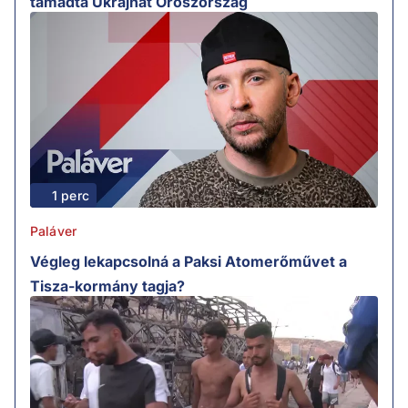
támadta Ukrajnát Oroszország
1 perc
Paláver
Végleg lekapcsolná a Paksi Atomerőművet a
Tisza-kormány tagja?