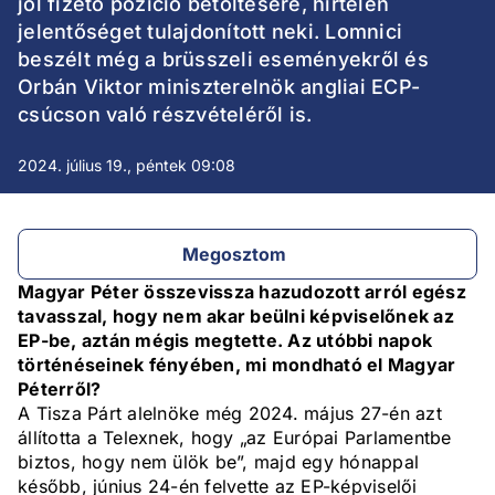
jól fizető pozíció betöltésére, hirtelen
jelentőséget tulajdonított neki. Lomnici
beszélt még a brüsszeli eseményekről és
Orbán Viktor miniszterelnök angliai ECP-
csúcson való részvételéről is.
2024. július 19., péntek 09:08
Megosztom
Magyar Péter összevissza hazudozott arról egész
tavasszal, hogy nem akar beülni képviselőnek az
EP-be, aztán mégis megtette. Az utóbbi napok
történéseinek fényében, mi mondható el Magyar
Péterről?
A Tisza Párt alelnöke még 2024. május 27-én azt
állította a Telexnek, hogy „az Európai Parlamentbe
biztos, hogy nem ülök be”, majd egy hónappal
később, június 24-én felvette az EP-képviselői