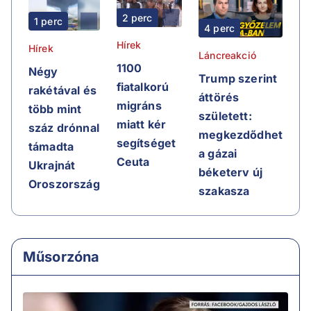
2 perc
1 perc
4 perc
Hírek
Hírek
Láncreakció
1100
Négy
Trump szerint
fiatalkorú
rakétával és
áttörés
migráns
több mint
született:
miatt kér
száz drónnal
megkezdődhet
segítséget
támadta
a gázai
Ceuta
Ukrajnát
béketerv új
Oroszország
szakasza
Műsorzóna