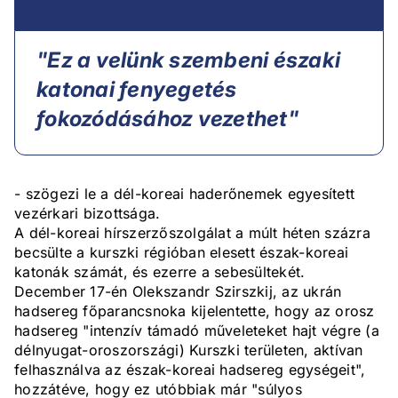
"Ez a velünk szembeni északi
katonai fenyegetés
fokozódásához vezethet"
- szögezi le a dél-koreai haderőnemek egyesített
vezérkari bizottsága.
A dél-koreai hírszerzőszolgálat a múlt héten százra
becsülte a kurszki régióban elesett észak-koreai
katonák számát, és ezerre a sebesültekét.
December 17-én Olekszandr Szirszkij, az ukrán
hadsereg főparancsnoka kijelentette, hogy az orosz
hadsereg "intenzív támadó műveleteket hajt végre (a
délnyugat-oroszországi) Kurszki területen, aktívan
felhasználva az észak-koreai hadsereg egységeit",
hozzátéve, hogy ez utóbbiak már "súlyos