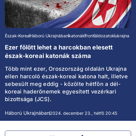
Észak-Korea
Háború Ukrajnában
katonák
front
áldozatok
ukrajna
Ezer fölött lehet a harcokban elesett
észak-koreai katonák száma
Több mint ezer, Oroszország oldalán Ukrajna
ellen harcoló észak-koreai katona halt, illetve
sebesült meg eddig - közölte hétfőn a dél-
koreai haderőnemek egyesített vezérkari
bizottsága (JCS).
Háború Ukrajnában
2024. december 23., hétfő 20:45