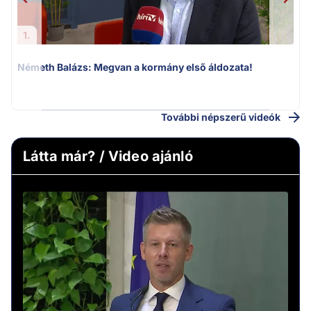
1.
Németh Balázs: Megvan a kormány első áldozata!
v
További népszerű videók
Látta már? / Video ajánló