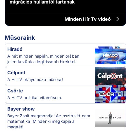
migrációs hullámtól tartanak
Minden
Hír Tv videó
Műsoraink
Híradó
A hét minden napján, minden órában
jelentkezünk a legfrissebb hírekkel.
Célpont
A HírTV oknyomozó műsora!
Csörte
A HírTV politikai vitaműsora.
Bayer show
Bayer Zsolt megmondja! Az osztás itt nem
matematika! Mindenki megkapja a
magáét!