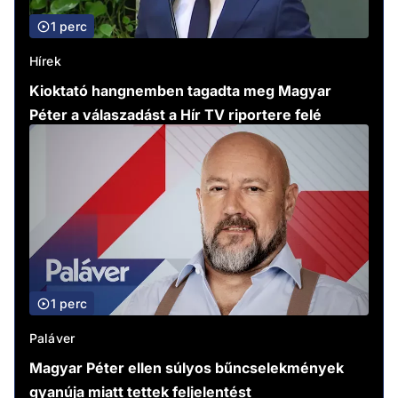
1 perc
Hírek
Kioktató hangnemben tagadta meg Magyar
Péter a válaszadást a Hír TV riportere felé
1 perc
Paláver
Magyar Péter ellen súlyos bűncselekmények
gyanúja miatt tettek feljelentést