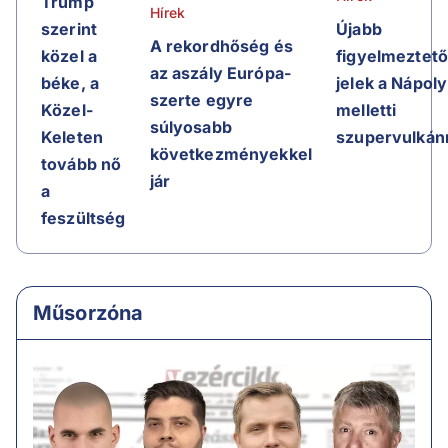
Trump
Hírek
Újabb
szerint
A rekordhőség és
figyelmeztet
közel a
az aszály Európa-
jelek a Nápoly
béke, a
szerte egyre
melletti
Közel-
súlyosabb
szupervulkán
Keleten
következményekkel
tovább nő
jár
a
feszültség
Műsorzóna