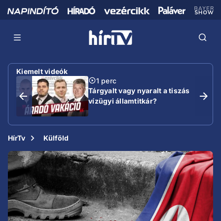
Kiemelt videók
1 perc
Tárgyalt vagy nyaralt a tiszás
vízügyi államtitkár?
HírTv
Külföld