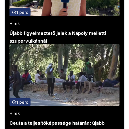
1 perc
Hírek
Újabb figyelmeztető jelek a Nápoly melletti
szupervulkánnál
1 perc
Hírek
Ceuta a teljesítőképessége határán: újabb