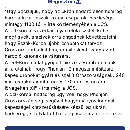
Megosztom
"Úgy becsüljük, hogy az ukrán haderő ellen nemrég
harcba indult észak-koreai csapatok vesztesége
mintegy 1100 fő" - írta közleményében a JCS.
A dél-koreai vezérkar olyan előkészületeket is
megfigyelt, amelyek arra engednek következtetni,
hogy Észak-Korea újabb csapatokat tervez
Oroszországba küldeni, erősítésként, vagy az ott
harcoló katonák felváltására.
A Dél-Korea által gyűjtött hírszerzési információk
arra utalnak, hogy Phenjan "önmegsemmisítésre
képes drónokat gyárt és szállít Oroszországnak, 240
mm-es rakétaindítókon és 170 mm-es önjáró
lövegeken túl" - írta még a JCS.
A dél-koreai hadsereg úgy véli, hogy Phenjan
Oroszország segítségével hagyományos katonai
képességei korszerűsítésére készül az ukrán
hadsereggel folytatott harc tapasztalataira alapozva.