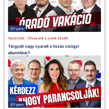
1 perc
Vezércikk - Olvasunk a sorok között
Tárgyalt vagy nyaralt a tiszás vízügyi
államtitkár?
1 perc