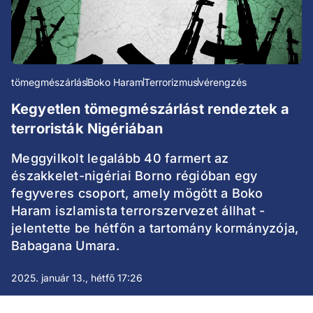
tömegmészárlás
Boko Haram
Terrorizmus
vérengzés
Kegyetlen tömegmészárlást rendeztek a
terroristák Nigériában
Meggyilkolt legalább 40 farmert az
északkelet-nigériai Borno régióban egy
fegyveres csoport, amely mögött a Boko
Haram iszlamista terrorszervezet állhat -
jelentette be hétfőn a tartomány kormányzója,
Babagana Umara.
2025. január 13., hétfő 17:26