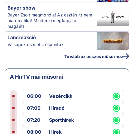
Bayer show
Bayer Zsolt megmondja! Az osztás itt nem
matematika! Mindenki megkapja a
magáét!
Láncreakció
Válságok és metszéspontok
Tovább az összes műsorhoz
A HírTV mai műsorai
06:00
Vezércikk
07:00
Híradó
07:20
Sporthírek
08:00
Hírek