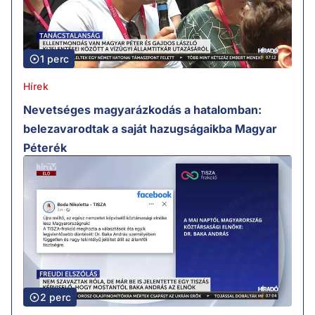
1 perc
Hírek
Nevetséges magyarázkodás a hatalomban:
belezavarodtak a saját hazugságaikba Magyar
Péterék
2 perc