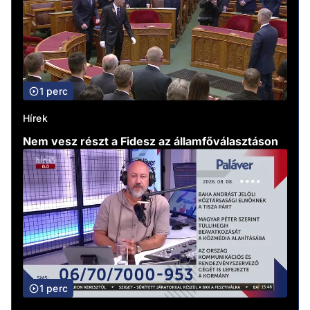
1 perc
Hírek
Nem vesz részt a Fidesz az államfőválasztáson
1 perc