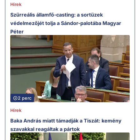
Hírek
Szürreális államfő-casting: a sortüzek
védelmezőjét tolja a Sándor-palotába Magyar
Péter
2 perc
Hírek
Baka András miatt támadják a Tiszát: kemény
szavakkal reagáltak a pártok