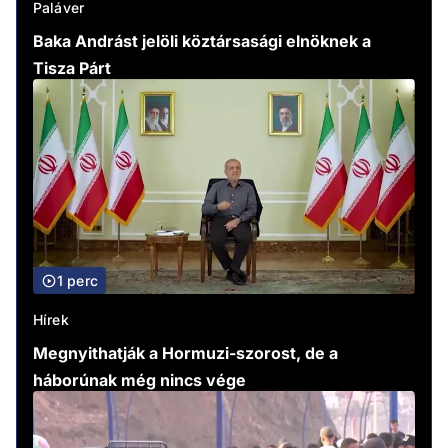
Paláver
Baka Andrást jelöli köztársasági elnöknek a
Tisza Párt
1 perc
Hírek
Megnyithatják a Hormuzi-szorost, de a
háborúnak még nincs vége