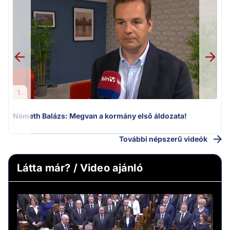
H
1.
Németh Balázs: Megvan a kormány első áldozata!
További népszerű videók
Látta már? / Video ajánló