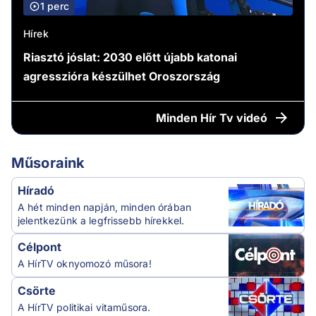
1 perc
Hírek
Riasztó jóslat: 2030 előtt újabb katonai
agresszióra készülhet Oroszország
Minden
Hír Tv videó
Műsoraink
Híradó
A hét minden napján, minden órában
jelentkezünk a legfrissebb hírekkel.
Célpont
A HírTV oknyomozó műsora!
Csörte
A HírTV politikai vitaműsora.