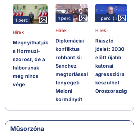
1 perc
1 perc
1 perc
Hírek
Hírek
Hírek
Riasztó
Diplomáciai
Megnyithatják
jóslat: 2030
konfliktus
a Hormuzi-
előtt újabb
robbant ki:
szorost, de a
katonai
Sanchez
háborúnak
agresszióra
megtorlással
még nincs
készülhet
fenyegeti
vége
Oroszország
Meloni
kormányát
Műsorzóna