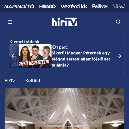
Kiemelt videók
1 perc
Sikerül Magyar Péternek egy
eléggé sértett államfőjelöltet
találnia?
HírTv
Külföld