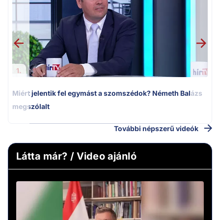
k
1.
Miért jelentik fel egymást a szomszédok? Németh Balázs
megszólalt
További népszerű videók
Látta már? / Video ajánló