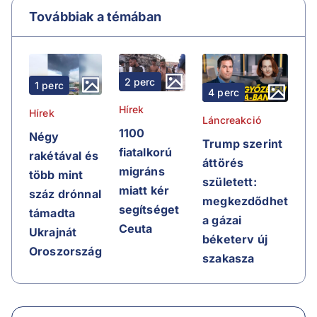
Továbbiak a témában
2 perc
1 perc
4 perc
Hírek
Hírek
Láncreakció
1100
Négy
Trump szerint
fiatalkorú
rakétával és
áttörés
migráns
több mint
született:
miatt kér
száz drónnal
megkezdődhet
segítséget
támadta
a gázai
Ceuta
Ukrajnát
béketerv új
Oroszország
szakasza