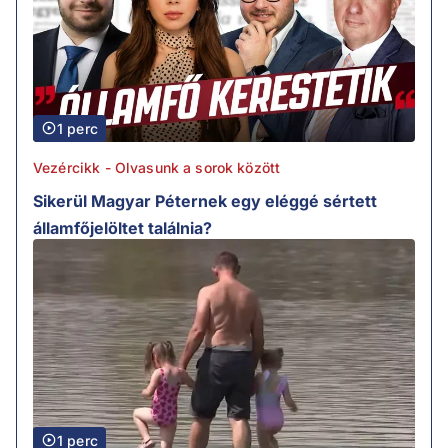
1 perc
Vezércikk - Olvasunk a sorok között
Sikerül Magyar Péternek egy eléggé sértett
államfőjelöltet találnia?
1 perc