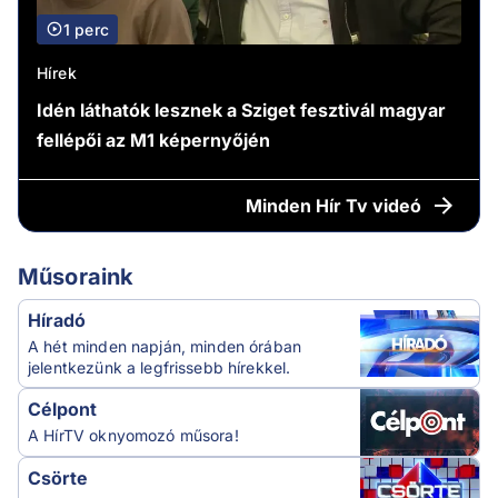
1 perc
Hírek
Idén láthatók lesznek a Sziget fesztivál magyar
fellépői az M1 képernyőjén
Minden
Hír Tv videó
Műsoraink
Híradó
A hét minden napján, minden órában
jelentkezünk a legfrissebb hírekkel.
Célpont
A HírTV oknyomozó műsora!
Csörte