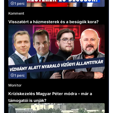
1 perc
Komment
Visszatért a házmesterek és a besúgók kora?
1 perc
Monitor
Kríziskezelés Magyar Péter módra – már a
támogatói is unják?