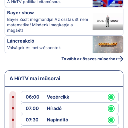
A HírTV politikai vitaműsora.
Bayer show
Bayer Zsolt megmondja! Az osztás itt nem
matematika! Mindenki megkapja a
magáét!
Láncreakció
Válságok és metszéspontok
Tovább az összes műsorhoz
A HírTV mai műsorai
06:00
Vezércikk
07:00
Híradó
07:30
Napindító