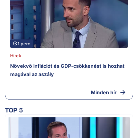
1 perc
Hírek
Növekvő inflációt és GDP-csökkenést is hozhat
magával az aszály
Minden hír
TOP 5
M