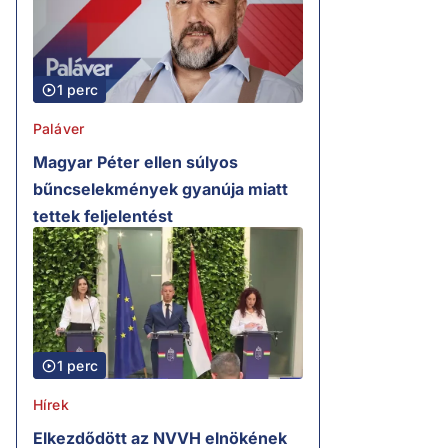
1 perc
Paláver
Magyar Péter ellen súlyos
bűncselekmények gyanúja miatt
tettek feljelentést
1 perc
Hírek
Elkezdődött az NVVH elnökének