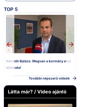
TOP 5
2.
„Ez az ügy nem 
következmények né
Magyar Pétert
1.
Németh Balázs: Megvan a kormány első
áldozata!
További népszerű videók
Látta már? / Video ajánló