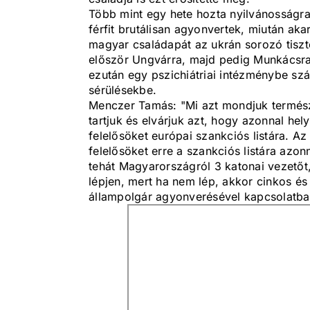
Több mint egy hete hozta nyilvánosságra
férfit brutálisan agyonvertek, miután aka
magyar családapát az ukrán sorozó tisz
először Ungvárra, majd pedig Munkácsra v
ezután egy pszichiátriai intézménybe szál
sérülésekbe.
Menczer Tamás: "Mi azt mondjuk termész
tartjuk és elvárjuk azt, hogy azonnal hel
felelősöket európai szankciós listára. Az
felelősöket erre a szankciós listára azon
tehát Magyarországról 3 katonai vezetőt, f
lépjen, mert ha nem lép, akkor cinkos és
állampolgár agyonverésével kapcsolatba