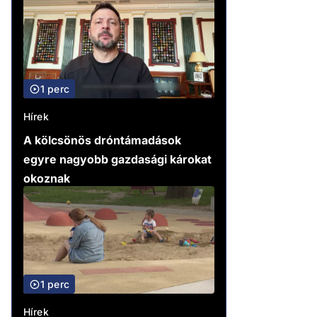
1 perc
Hírek
A kölcsönös dróntámadások
egyre nagyobb gazdasági károkat
okoznak
1 perc
Hírek