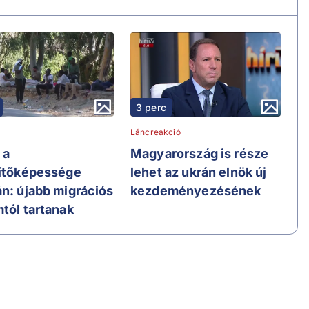
3 perc
Láncreakció
 a
Magyarország is része
sítőképessége
lehet az ukrán elnök új
án: újabb migrációs
kezdeményezésének
mtól tartanak