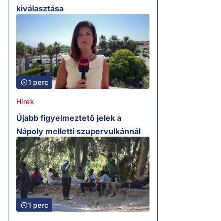
kiválasztása
1 perc
Hírek
Újabb figyelmeztető jelek a
Nápoly melletti szupervulkánnál
1 perc