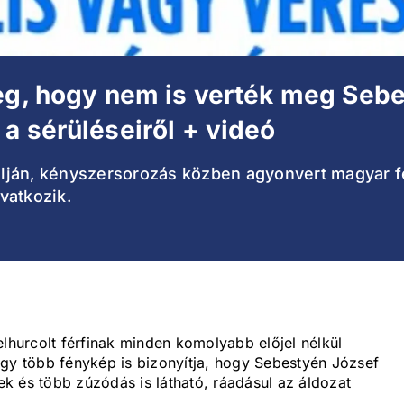
eg, hogy nem is verték meg Sebe
a sérüléseiről + videó
ján, kényszersorozás közben agyonvert magyar fé
ivatkozik.
elhurcolt férfinak minden komolyabb előjel nélkül
ogy több fénykép is bizonyítja, hogy Sebestyén József
sek és több zúzódás is látható, ráadásul az áldozat