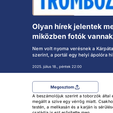
Olyan hírek jelentek m
miközben fotók vannak 
Nem volt nyoma verésnek a Kárpátal
szerint, a portál egy helyi ápolóra h
2025. július 18., péntek 22:00
Megosztom
A beszámolójuk szerint a toborzók által 
megállt a szíve egy vérrög miatt. Csakh
testén, a mellkasán és a karján is sérülé
családja is ezt erősítette meg.