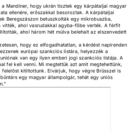
 a Mandiner, hogy ukrán tisztek egy kárpátaljai magyar
rata ellenére, erőszakkal besoroztak. A kárpátaljai
tek Beregszászon betuszkolták egy mikrobuszba,
itték, ahol vasrudakkal agyba-főbe verték. A férfit
lították, ahol három hét múlva belehalt az elszenvedett
etesen, hogy ez elfogadhatatlan, a kérdést napirenden
yezzenek európai szankciós listára, helyezzék a
 uniónak van egy ilyen emberi jogi szankciós listája. A
nal fel kell venni. Mi megtettük azt amit megtehettünk,
elelőst kitiltottunk. Elvárjuk, hogy végre Brüsszel is
 bűntárs egy magyar állampolgár, tehát egy uniós
n."