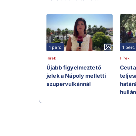
1 perc
1 perc
Hírek
Hírek
Újabb figyelmeztető
Ceuta
jelek a Nápoly melletti
telje
szupervulkánnál
határ
hullá