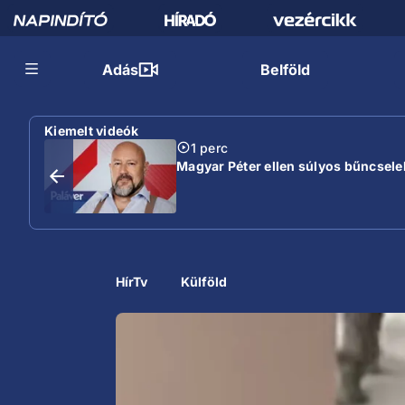
Adás
Belföld
Kiemelt videók
1 perc
Magyar Péter ellen súlyos bűncselek
HírTv
Külföld