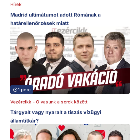
Hírek
Madrid ultimátumot adott Rómának a
határellenőrzések miatt
1 perc
Vezércikk - Olvasunk a sorok között
Tárgyalt vagy nyaralt a tiszás vízügyi
államtitkár?