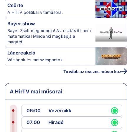
Csörte
A HírTV politikai vitaműsora.
Bayer show
Bayer Zsolt megmondja! Az osztás itt nem
matematika! Mindenki megkapja a
magáét!
Láncreakció
Válságok és metszéspontok
Tovább az összes műsorhoz
A HírTV mai műsorai
06:00
Vezércikk
07:00
Híradó