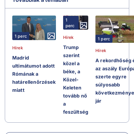
1
perc
1 perc
Hírek
1 perc
Trump
Hírek
Hírek
szerint
Madrid
A rekordhőség 
közel a
ultimátumot adott
az aszály Európ
béke, a
Rómának a
szerte egyre
Közel-
határellenőrzések
súlyosabb
Keleten
miatt
következménye
tovább nő
jár
a
feszültség