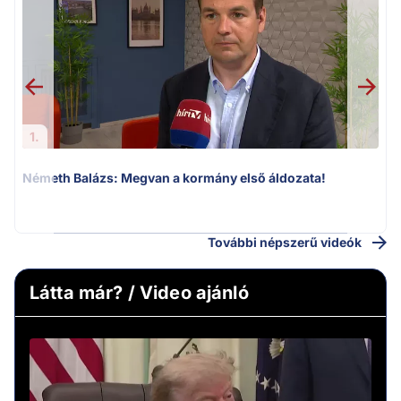
1.
Németh Balázs: Megvan a kormány első áldozata!
v
További népszerű videók
Látta már? / Video ajánló