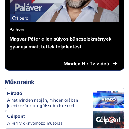
1 perc
Paláver
Magyar Péter ellen súlyos bűncselekmények
gyanúja miatt tettek feljelentést
Minden
Hír Tv videó
Műsoraink
Híradó
A hét minden napján, minden órában
jelentkezünk a legfrissebb hírekkel.
Célpont
A HírTV oknyomozó műsora!