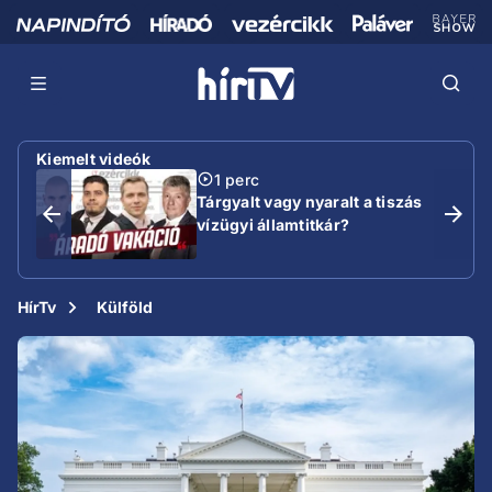
Kiemelt videók
1 perc
Tárgyalt vagy nyaralt a tiszás
vízügyi államtitkár?
HírTv
Külföld