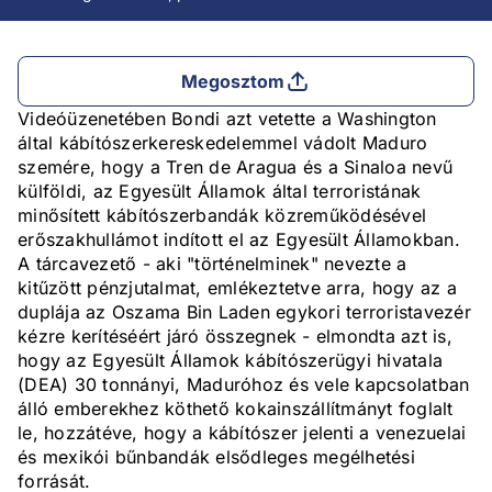
Megosztom
Videóüzenetében Bondi azt vetette a Washington
által kábítószerkereskedelemmel vádolt Maduro
szemére, hogy a Tren de Aragua és a Sinaloa nevű
külföldi, az Egyesült Államok által terroristának
minősített kábítószerbandák közreműködésével
erőszakhullámot indított el az Egyesült Államokban.
A tárcavezető - aki "történelminek" nevezte a
kitűzött pénzjutalmat, emlékeztetve arra, hogy az a
duplája az Oszama Bin Laden egykori terroristavezér
kézre kerítéséért járó összegnek - elmondta azt is,
hogy az Egyesült Államok kábítószerügyi hivatala
(DEA) 30 tonnányi, Maduróhoz és vele kapcsolatban
álló emberekhez köthető kokainszállítmányt foglalt
le, hozzátéve, hogy a kábítószer jelenti a venezuelai
és mexikói bűnbandák elsődleges megélhetési
forrását.