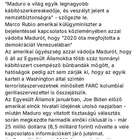
"Maduro a világ egyik legnagyobb
kábítószerkereskedője, és veszélyt jelent a
nemzetbiztonságra" - szögezte le.
Marco Rubio amerikai külügyminiszter a
bejelentéssel kapcsolatos közleményében azzal
vádolta Madurót, hogy "2020 óta megfojtotta a
demokráciát Venezuelában"
Az amerikai ügyészség azzal vádolja Madurót, hogy
ő áll az Egyesült Államokba több száz tonnányi
kábítószert csempésző bűnbandák mögött, a
hatóságok pedig azt sem zárják ki, hogy az egyik
kartell a Washington által szintén
terroristaszervezetnek minősített FARC kolumbiai
gerillaszervezettel is összejátszik.
Az Egyesült Államok januárban, Joe Biden előző
amerikai elnök hivatali idejének utolsó napjaiban -
miután Maduro egy vitatott tisztaságú választás
során megkezdte harmadik elnöki ciklusát is - már
25 millió dollárra (8,5 milliárd forint) növelte a vele
kapcsolatos információkért járó jutalmat.