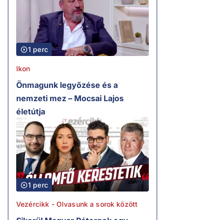
1 perc
Ikon
Önmagunk legyőzése és a
nemzeti mez – Mocsai Lajos
életútja
1 perc
Vezércikk - Olvasunk a sorok között