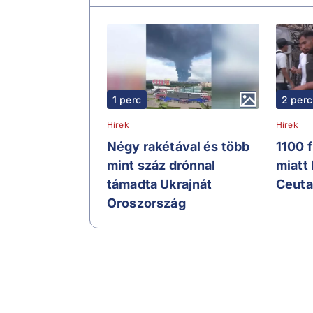
1 perc
2 perc
Hírek
Hírek
Négy rakétával és több
1100 
mint száz drónnal
miatt
támadta Ukrajnát
Ceuta
Oroszország