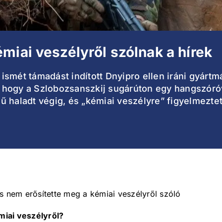
miai veszélyről szólnak a hírek
ismét támadást indított Dnyipro ellen iráni gyár
r, hogy a Szlobozsanszkij sugárúton egy hangszóróva
 haladt végig, és „kémiai veszélyre” figyelmeztett
s nem erősítette meg a kémiai veszélyről szóló
miai veszélyről?