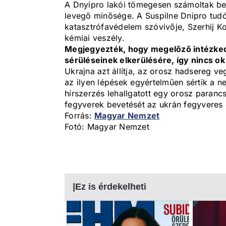
A Dnyipro lakói tömegesen számoltak be 
levegő minősége. A Suspilne Dnipro tudó
katasztrófavédelem szóvivője, Szerhij Ko
kémiai veszély.
Megjegyezték, hogy megelőző intézked
sérüléseinek elkerülésére, így nincs o
Ukrajna azt állítja, az orosz hadsereg v
az ilyen lépések egyértelműen sértik a 
hírszerzés lehallgatott egy orosz parancs
fegyverek bevetését az ukrán fegyveres er
Forrás:
Magyar Nemzet
Fotó: Magyar Nemzet