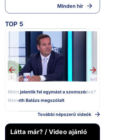
Minden hír
TOP 5
2.
Moszkvai gyomros
sajtó nyíltan kin
politizálást
1.
Miért jelentik fel egymást a szomszédok?
Németh Balázs megszólalt
További népszerű videók
Látta már? / Video ajánló