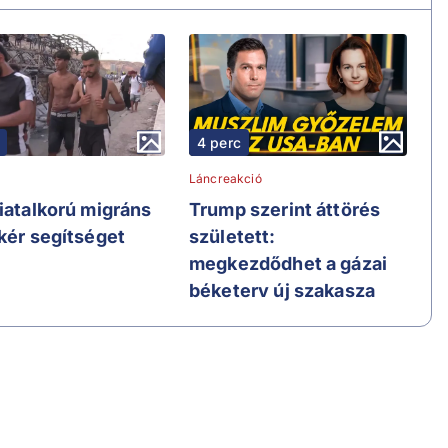
4 perc
Láncreakció
fiatalkorú migráns
Trump szerint áttörés
 kér segítséget
született:
megkezdődhet a gázai
béketerv új szakasza