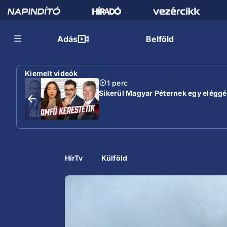
Adás
Belföld
Kiemelt videók
1 perc
Sikerül Magyar Péternek egy eléggé s
HírTv
Külföld