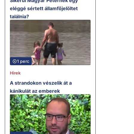
Sikerül Magyar Péternek egy
eléggé sértett államfőjelöltet
találnia?
1 perc
Hírek
A strandokon vészelik át a
kánikulát az emberek