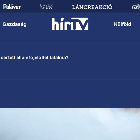
Gazdaság
Külföld
értett államfőjelöltet találnia?