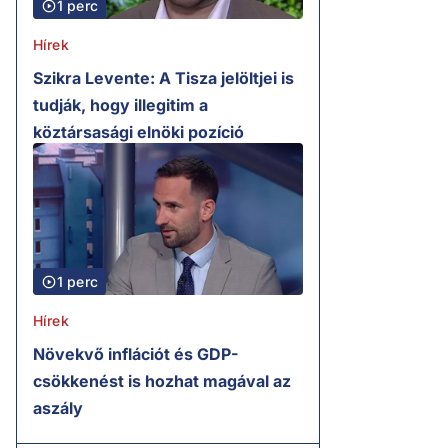
1 perc
Hírek
Szikra Levente: A Tisza jelöltjei is
tudják, hogy illegitim a
köztársasági elnöki pozíció
1 perc
Hírek
Növekvő inflációt és GDP-
csökkenést is hozhat magával az
aszály