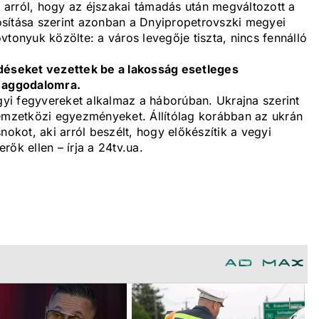
arról, hogy az éjszakai támadás után megváltozott a
sítása szerint azonban a Dnyipropetrovszki megyei
vtonyuk közölte: a város levegője tiszta, nincs fennálló
éseket vezettek be a lakosság esetleges
k aggodalomra.
egyi fegyvereket alkalmaz a háborúban. Ukrajna szerint
nemzetközi egyezményeket. Állítólag korábban az ukrán
nokot, aki arról beszélt, hogy előkészítik a vegyi
ők ellen – írja a 24tv.ua.