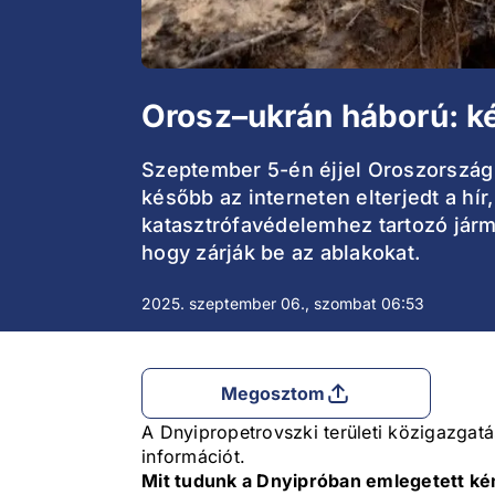
Orosz–ukrán háború: ké
Szeptember 5-én éjjel Oroszország 
később az interneten elterjedt a hí
katasztrófavédelemhez tartozó jármű
hogy zárják be az ablakokat.
2025. szeptember 06., szombat 06:53
Megosztom
A Dnyipropetrovszki területi közigazgatá
információt.
Mit tudunk a Dnyipróban emlegetett ké