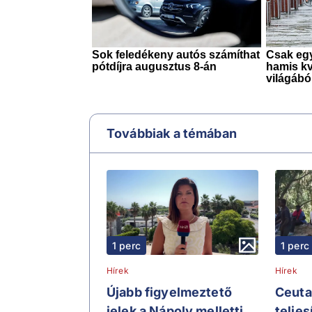
Továbbiak a témában
1 perc
1 perc
Hírek
Hírek
Újabb figyelmeztető
Ceuta
jelek a Nápoly melletti
telje