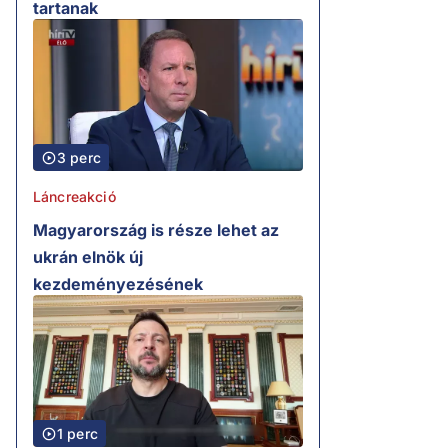
tartanak
3 perc
Láncreakció
Magyarország is része lehet az
ukrán elnök új
kezdeményezésének
1 perc