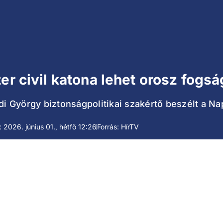
er civil katona lehet orosz fogs
ádi György biztonságpolitikai szakértő beszélt a Na
e: 2026. június 01., hétfő 12:26
Forrás: HírTV