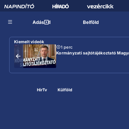
Adás
Belföld
Kiemelt videók
1 perc
Kormányzati sajtótájékoztató Magyar
HírTv
Külföld