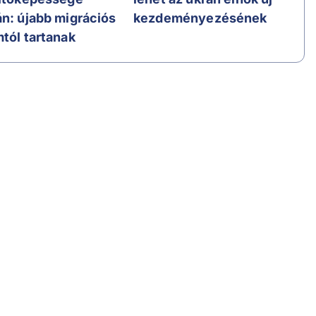
án: újabb migrációs
kezdeményezésének
mtól tartanak