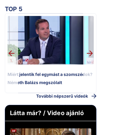
TOP 5
2.
Moszkvai gyomros
sajtó nyíltan kin
politizálást
1.
Miért jelentik fel egymást a szomszédok?
Németh Balázs megszólalt
További népszerű videók
Látta már? / Video ajánló