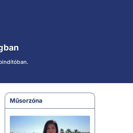
ágban
pindítóban.
Műsorzóna