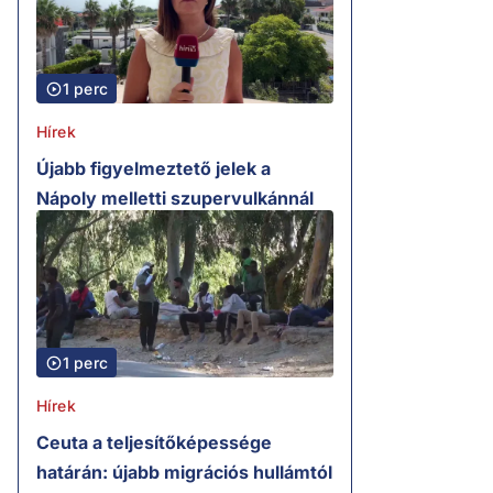
1 perc
Hírek
Újabb figyelmeztető jelek a
Nápoly melletti szupervulkánnál
1 perc
Hírek
Ceuta a teljesítőképessége
határán: újabb migrációs hullámtól