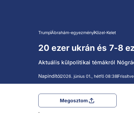
Trump
Ábrahám-egyezmény
Közel-Kelet
20 ezer ukrán és 7-8 ez
Aktuális külpolitikai témákról Nógr
Napindító
2026. június 01., hétfő 08:38
Frissítv
Megosztom
.