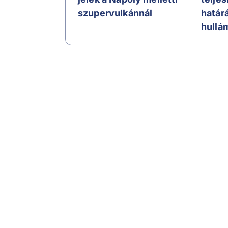
szupervulkánnál
határ
hullá