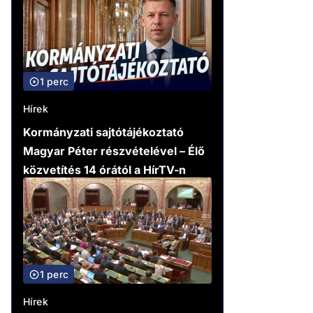
1 perc
Hírek
Kormányzati sajtótájékoztató
Magyar Péter részvételével – Élő
közvetítés 14 órától a HírTV-n
1 perc
Hírek