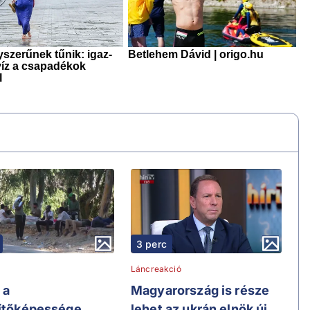
3 perc
Láncreakció
 a
Magyarország is része
sítőképessége
lehet az ukrán elnök új