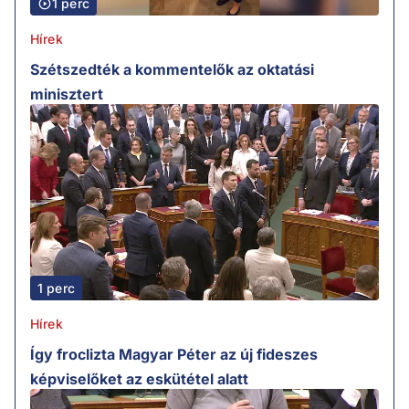
1 perc
Hírek
Szétszedték a kommentelők az oktatási
minisztert
1 perc
Hírek
Így froclizta Magyar Péter az új fideszes
képviselőket az eskütétel alatt