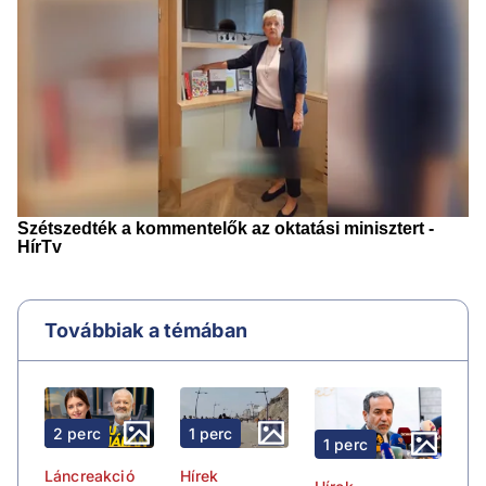
Továbbiak a témában
2 perc
1 perc
1 perc
Láncreakció
Hírek