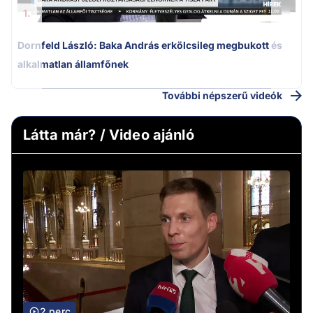
1.
Dornfeld László: Baka András erkölcsileg megbukott és
alkalmatlan államfőnek
További népszerű videók
Látta már? / Video ajánló
2 perc