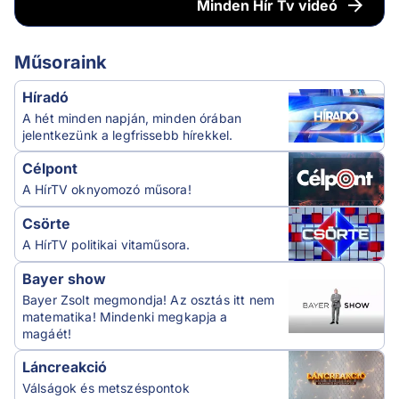
Minden
Hír Tv videó
Műsoraink
Híradó
A hét minden napján, minden órában
jelentkezünk a legfrissebb hírekkel.
Célpont
A HírTV oknyomozó műsora!
Csörte
A HírTV politikai vitaműsora.
Bayer show
Bayer Zsolt megmondja! Az osztás itt nem
matematika! Mindenki megkapja a
magáét!
Láncreakció
Válságok és metszéspontok