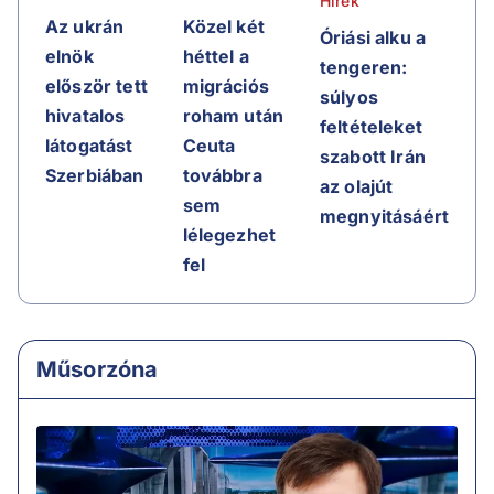
Hírek
Az ukrán
Közel két
Óriási alku a
elnök
héttel a
tengeren:
először tett
migrációs
súlyos
hivatalos
roham után
feltételeket
látogatást
Ceuta
szabott Irán
Szerbiában
továbbra
az olajút
sem
megnyitásáért
lélegezhet
fel
Műsorzóna