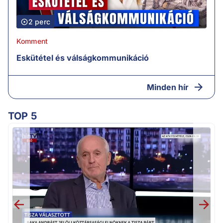
2 perc
Komment
Eskütétel és válságkommunikáció
Minden hír
TOP 5
K
k