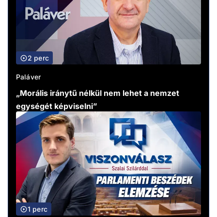
2 perc
Paláver
„Morális iránytű nélkül nem lehet a nemzet
egységét képviselni”
1 perc