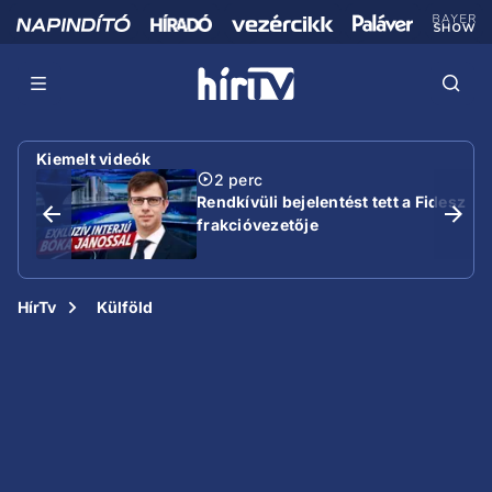
Kiemelt videók
2 perc
Rendkívüli bejelentést tett a Fidesz
frakcióvezetője
HírTv
Külföld