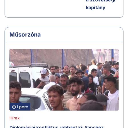
kapitány
Műsorzóna
1 perc
Hírek
Diplomáciai konfliktus robbant ki: Sanchez