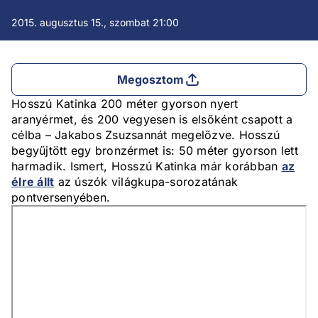
2015. augusztus 15., szombat 21:00
Megosztom
Hosszú Katinka 200 méter gyorson nyert
aranyérmet, és 200 vegyesen is elsőként csapott a
célba – Jakabos Zsuzsannát megelőzve. Hosszú
begyűjtött egy bronzérmet is: 50 méter gyorson lett
harmadik. Ismert, Hosszú Katinka már korábban
az
élre állt
az úszók világkupa-sorozatának
pontversenyében.