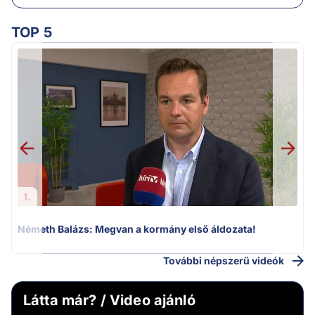
TOP 5
v
1.
Németh Balázs: Megvan a kormány első áldozata!
További népszerű videók
Látta már? / Video ajánló