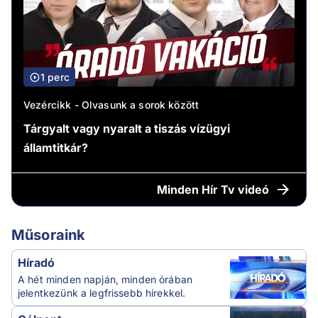
1 perc
Vezércikk - Olvasunk a sorok között
Tárgyalt vagy nyaralt a tiszás vízügyi
államtitkár?
Minden
Hír Tv videó
Műsoraink
Híradó
A hét minden napján, minden órában
jelentkezünk a legfrissebb hírekkel.