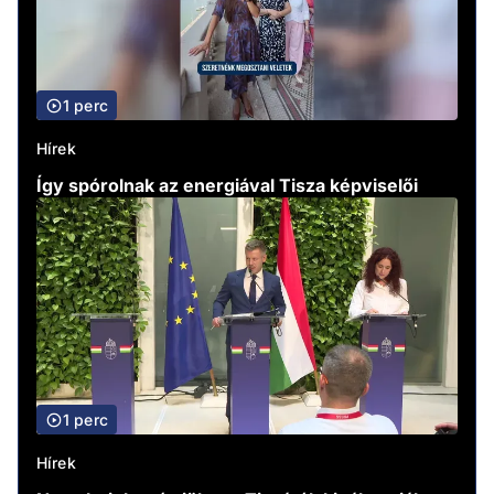
1 perc
Hírek
Így spórolnak az energiával Tisza képviselői
1 perc
Hírek