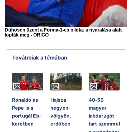
Továbbiak a témában
Ronaldo és
Hajsza
40-50
Pepe is a
hegyen-
magyar
portugál Eb-
völgyön,
labdarúgót
keretben
erdőben
tart szemmel
a szövetségi