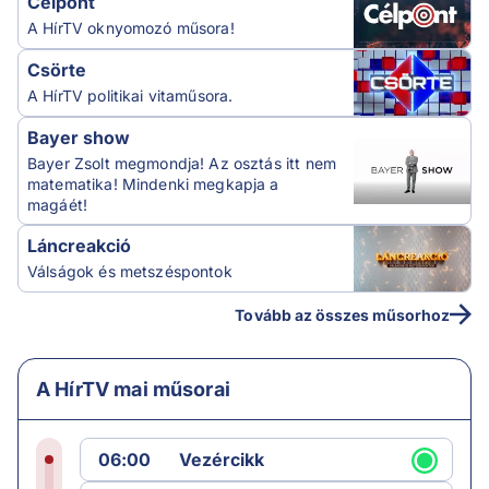
Célpont
A HírTV oknyomozó műsora!
Csörte
A HírTV politikai vitaműsora.
Bayer show
Bayer Zsolt megmondja! Az osztás itt nem
matematika! Mindenki megkapja a
magáét!
Láncreakció
Válságok és metszéspontok
Tovább az összes műsorhoz
A HírTV mai műsorai
06:00
Vezércikk