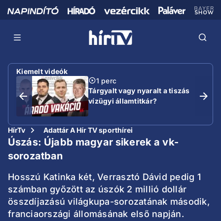
Kiemelt videók
1 perc
Tárgyalt vagy nyaralt a tiszás
vízügyi államtitkár?
HírTv
Adattár A Hír TV sporthírei
Úszás: Újabb magyar sikerek a vk-
sorozatban
Hosszú Katinka két, Verrasztó Dávid pedig 1
számban győzött az úszók 2 millió dollár
összdíjazású világkupa-sorozatának második,
franciaországi állomásának első napján.