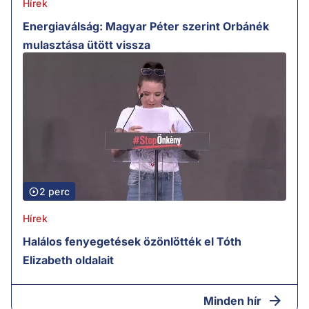
Hírek
Energiaválság: Magyar Péter szerint Orbánék
mulasztása ütött vissza
2 perc
Hírek
Halálos fenyegetések özönlötték el Tóth
Elizabeth oldalait
Minden hír