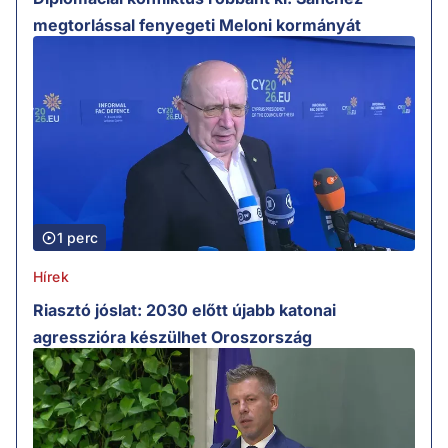
megtorlással fenyegeti Meloni kormányát
1 perc
Hírek
Riasztó jóslat: 2030 előtt újabb katonai
agresszióra készülhet Oroszország