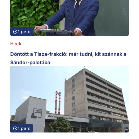
1 perc
Hírek
Döntött a Tisza-frakció: már tudni, kit szánnak a
Sándor-palotába
1 perc