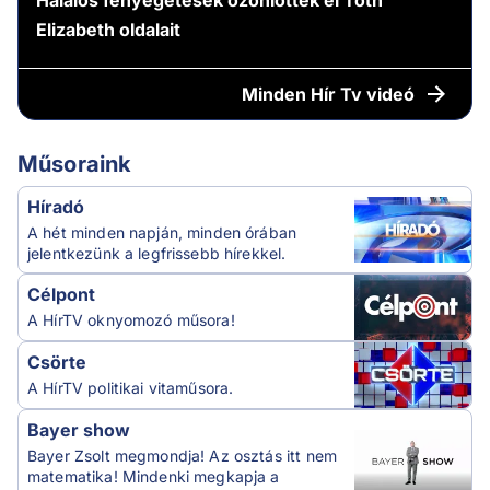
Elizabeth oldalait
Minden
Hír Tv videó
Műsoraink
Híradó
A hét minden napján, minden órában
jelentkezünk a legfrissebb hírekkel.
Célpont
A HírTV oknyomozó műsora!
Csörte
A HírTV politikai vitaműsora.
Bayer show
Bayer Zsolt megmondja! Az osztás itt nem
matematika! Mindenki megkapja a