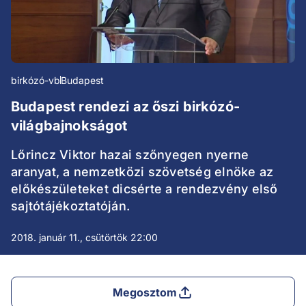
birkózó-vb
Budapest
Budapest rendezi az őszi birkózó-
világbajnokságot
Lőrincz Viktor hazai szőnyegen nyerne
aranyat, a nemzetközi szövetség elnöke az
előkészületeket dicsérte a rendezvény első
sajtótájékoztatóján.
2018. január 11., csütörtök 22:00
Megosztom