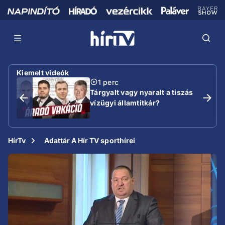
Kiemelt videók
1 perc
Tárgyalt vagy nyaralt a tiszás
vízügyi államtitkár?
HírTv
Adattár A Hír TV sporthírei