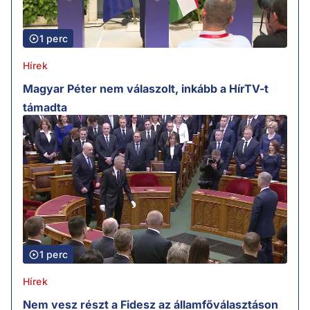
1 perc
Hírek
Magyar Péter nem válaszolt, inkább a HírTV-t
támadta
1 perc
Hírek
Nem vesz részt a Fidesz az államfőválasztáson