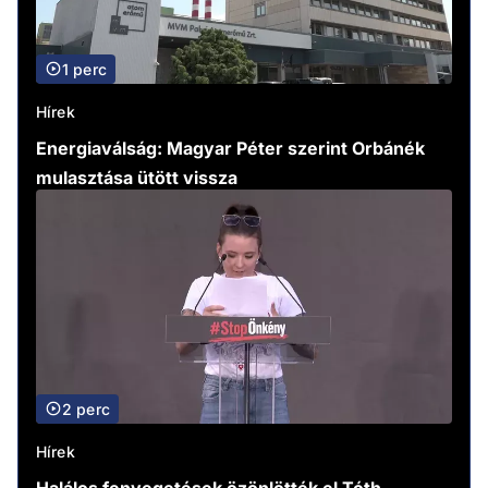
1 perc
Hírek
Energiaválság: Magyar Péter szerint Orbánék
mulasztása ütött vissza
2 perc
Hírek
Halálos fenyegetések özönlötték el Tóth