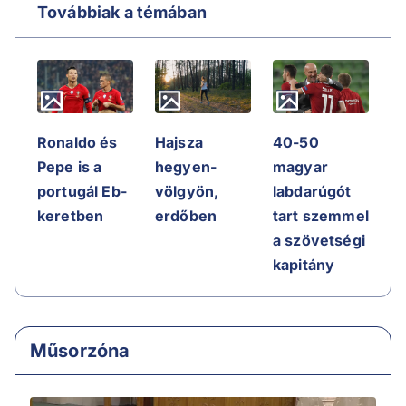
Továbbiak a témában
Ronaldo és
Hajsza
40-50
Pepe is a
hegyen-
magyar
portugál Eb-
völgyön,
labdarúgót
keretben
erdőben
tart szemmel
a szövetségi
kapitány
Műsorzóna