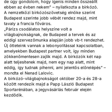
de úgy gondolom, hogy igenis minden összeállt
ebben az évben nekem” – nyilatkozta a birkózó.
A nemzetközi birkózószövetség elnöke szerint
Budapest szerinte jobb vébét rendez majd, mint
tavaly a francia főváros.
„Párizs csodálatos helyszíne volt a
világbajnokságnak, de Budapest a tervek és az
eddigi szervezőmunka alapján jobb vb-t rendezhet.
Új ötleteink vannak a lebonyolítással kapcsolatban,
amelyekben Budapest partner volt, így minden
zökkenőmentesen zajlik majd. A birkózók két nap
alatt teljesítenek majd, nem egy nap alatt, mint
eddig, így tudnak pihenni, ami jelentős előrelépés” –
mondta el Nenad Lalovic.
A birkózó-világbajnokságot október 20-a és 28-a
között rendezik majd a Papp László Budapest
Sportarénában, a jegyvásárlás február elején
kezdődik.