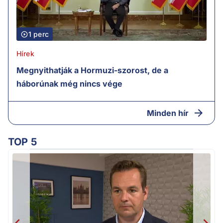
1 perc
Hírek
Megnyithatják a Hormuzi-szorost, de a
háborúnak még nincs vége
Minden hír
TOP 5
v