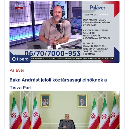
1 perc
Paláver
Baka Andrást jelöli köztársasági elnöknek a
Tisza Párt