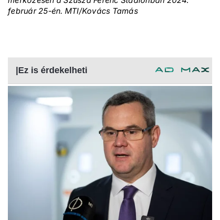
mérkőzésen a Szusza Ferenc Stadionban 2024.
február 25-én. MTI/Kovács Tamás