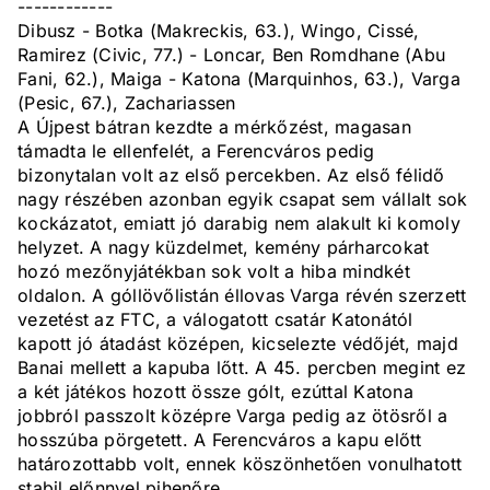
------------
Dibusz - Botka (Makreckis, 63.), Wingo, Cissé,
Ramirez (Civic, 77.) - Loncar, Ben Romdhane (Abu
Fani, 62.), Maiga - Katona (Marquinhos, 63.), Varga
(Pesic, 67.), Zachariassen
A Újpest bátran kezdte a mérkőzést, magasan
támadta le ellenfelét, a Ferencváros pedig
bizonytalan volt az első percekben. Az első félidő
nagy részében azonban egyik csapat sem vállalt sok
kockázatot, emiatt jó darabig nem alakult ki komoly
helyzet. A nagy küzdelmet, kemény párharcokat
hozó mezőnyjátékban sok volt a hiba mindkét
oldalon. A góllövőlistán éllovas Varga révén szerzett
vezetést az FTC, a válogatott csatár Katonától
kapott jó átadást középen, kicselezte védőjét, majd
Banai mellett a kapuba lőtt. A 45. percben megint ez
a két játékos hozott össze gólt, ezúttal Katona
jobbról passzolt középre Varga pedig az ötösről a
hosszúba pörgetett. A Ferencváros a kapu előtt
határozottabb volt, ennek köszönhetően vonulhatott
stabil előnnyel pihenőre.