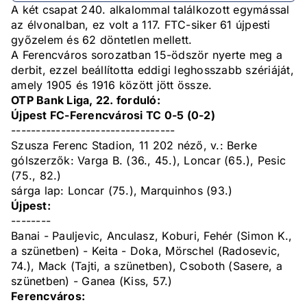
A két csapat 240. alkalommal találkozott egymással
az élvonalban, ez volt a 117. FTC-siker 61 újpesti
győzelem és 62 döntetlen mellett.
A Ferencváros sorozatban 15-ödször nyerte meg a
derbit, ezzel beállította eddigi leghosszabb szériáját,
amely 1905 és 1916 között jött össze.
OTP Bank Liga, 22. forduló:
Újpest FC-Ferencvárosi TC 0-5 (0-2)
---------------------------------
Szusza Ferenc Stadion, 11 202 néző, v.: Berke
gólszerzők: Varga B. (36., 45.), Loncar (65.), Pesic
(75., 82.)
sárga lap: Loncar (75.), Marquinhos (93.)
Újpest:
--------
Banai - Pauljevic, Anculasz, Koburi, Fehér (Simon K.,
a szünetben) - Keita - Doka, Mörschel (Radosevic,
74.), Mack (Tajti, a szünetben), Csoboth (Sasere, a
szünetben) - Ganea (Kiss, 57.)
Ferencváros: