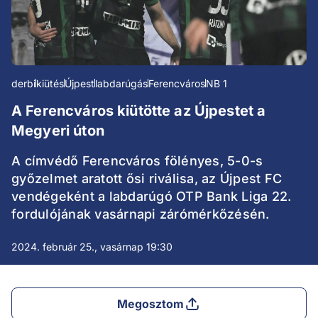
derbi
kiütés
Újpest
labdarúgás
Ferencváros
NB 1
A Ferencváros kiütötte az Újpestet a
Megyeri úton
A címvédő Ferencváros fölényes, 5-0-s
győzelmet aratott ősi riválisa, az Újpest FC
vendégeként a labdarúgó OTP Bank Liga 22.
fordulójának vasárnapi zárómérkőzésén.
2024. február 25., vasárnap 19:30
Megosztom