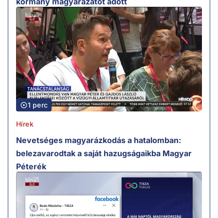
kormány magyarázatot adott
1 perc
Hírek
Nevetséges magyarázkodás a hatalomban:
belezavarodtak a saját hazugságaikba Magyar
Péterék