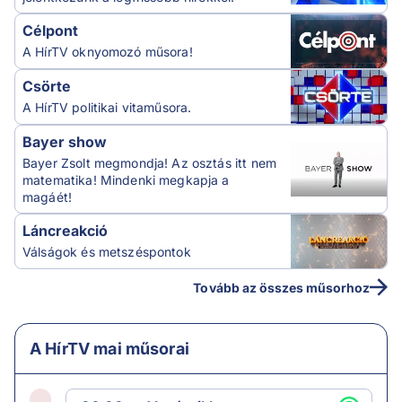
Célpont
A HírTV oknyomozó műsora!
Csörte
A HírTV politikai vitaműsora.
Bayer show
Bayer Zsolt megmondja! Az osztás itt nem
matematika! Mindenki megkapja a
magáét!
Láncreakció
Válságok és metszéspontok
Tovább az összes műsorhoz
A HírTV mai műsorai