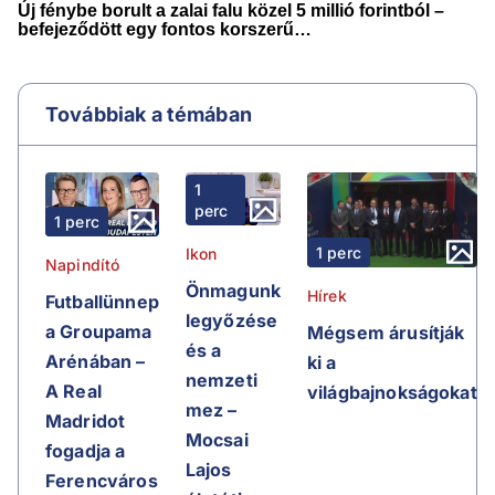
Továbbiak a témában
1
perc
1 perc
1 perc
Ikon
Napindító
Önmagunk
Hírek
Futballünnep
legyőzése
a Groupama
Mégsem árusítják
és a
Arénában –
ki a
nemzeti
A Real
világbajnokságokat
mez –
Madridot
Mocsai
fogadja a
Lajos
Ferencváros