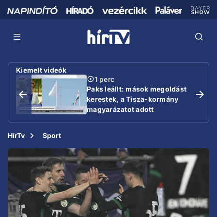
Kiemelt videók
1 perc
Paks leállt: mások megoldást
kerestek, a Tisza-kormány
magyarázatot adott
HírTv
Sport