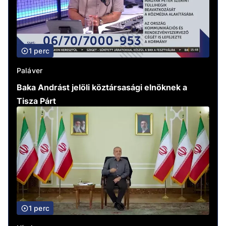
1 perc
Paláver
Baka Andrást jelöli köztársasági elnöknek a
Tisza Párt
1 perc