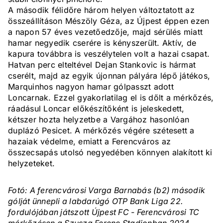
A második félidőre három helyen változtatott az
összeállításon Mészöly Géza, az Újpest éppen ezen
a napon 57 éves vezetőedzője, majd sérülés miatt
hamar negyedik cserére is kényszerült. Aktív, de
kapura továbbra is veszélytelen volt a hazai csapat.
Hatvan perc elteltével Dejan Stankovic is hármat
cserélt, majd az egyik újonnan pályára lépő játékos,
Marquinhos nagyon hamar gólpasszt adott
Loncarnak. Ezzel gyakorlatilag el is dőlt a mérkőzés,
ráadásul Loncar előkészítőként is jeleskedett,
kétszer hozta helyzetbe a Vargához hasonlóan
duplázó Pesicet. A mérkőzés végére szétesett a
hazaiak védelme, emiatt a Ferencváros az
összecsapás utolsó negyedében könnyen alakított ki
helyzeteket.
Fotó: A ferencvárosi Varga Barnabás (b2) második
gólját ünnepli a labdarúgó OTP Bank Liga 22.
fordulójában játszott Újpest FC - Ferencvárosi TC