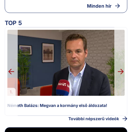
Minden hír
TOP 5
H
1.
Németh Balázs: Megvan a kormány első áldozata!
További népszerű videók