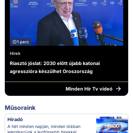
1 perc
Hírek
Riasztó jóslat: 2030 előtt újabb katonai
agresszióra készülhet Oroszország
Minden
Hír Tv videó
Műsoraink
Híradó
A hét minden napján, minden órában
jelentkezünk a legfrissebb hírekkel.