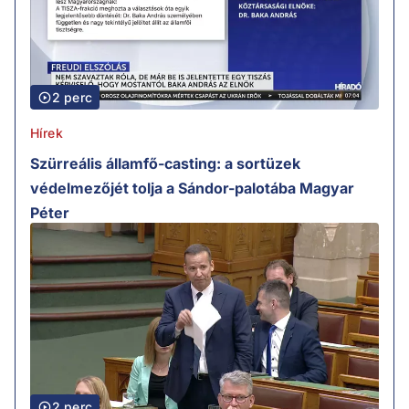
2 perc
Hírek
Szürreális államfő-casting: a sortüzek
védelmezőjét tolja a Sándor-palotába Magyar
Péter
2 perc