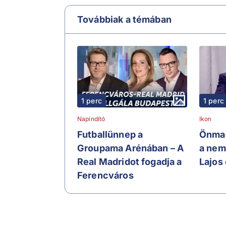
Továbbiak a témában
1 perc
1 perc
Napindító
Ikon
Futballünnep a
Önmag
Groupama Arénában – A
a nem
Real Madridot fogadja a
Lajos 
Ferencváros