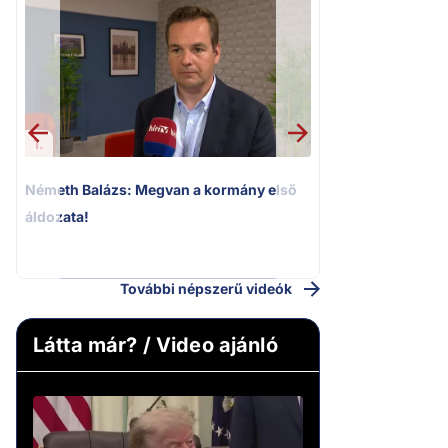
1.
2.
Németh Balázs: Megvan a kormány első
Kioktató hangne
áldozata!
Magyar Péter a vá
riportere felé
További népszerű videók
Látta már? / Video ajánló