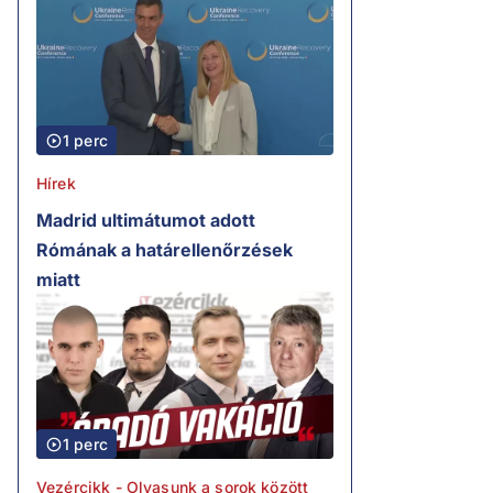
1 perc
Hírek
Madrid ultimátumot adott
Rómának a határellenőrzések
miatt
1 perc
Vezércikk - Olvasunk a sorok között