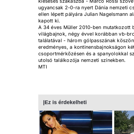
kieséses szakaszba - Marco Rossi szövets
ugyancsak 2-0-ra nyert Dánia nemzeti cs
ellen lépett pályára Julian Nagelsmann al
kapott ki.
A 34 éves Müller 2010-ben mutatkozott 
világbajnok, négy évvel korábban vb-bro
találatával - három gólpasszának köszön
eredményes, a kontinensbajnokságon kétsz
csoportmérkőzésen és a spanyolokkal sz
utolsó találkozója nemzeti színekben.
MTI