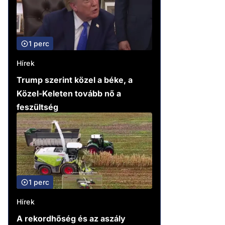
1 perc
Hírek
Trump szerint közel a béke, a
Közel-Keleten tovább nő a
feszültség
1 perc
Hírek
A rekordhőség és az aszály