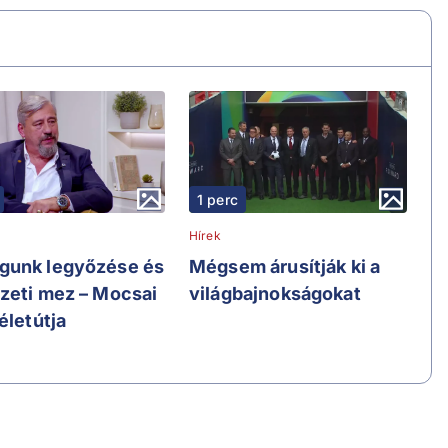
1 perc
Hírek
unk legyőzése és
Mégsem árusítják ki a
zeti mez – Mocsai
világbajnokságokat
életútja