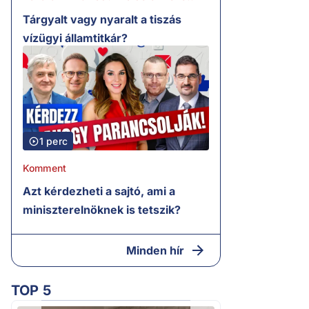
Tárgyalt vagy nyaralt a tiszás
vízügyi államtitkár?
1 perc
Komment
Azt kérdezheti a sajtó, ami a
miniszterelnöknek is tetszik?
Minden hír
TOP 5