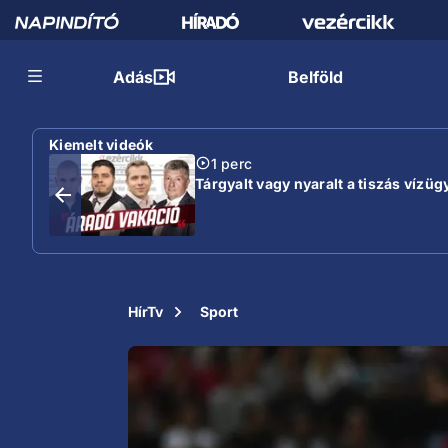
Adás
Belföld
Kiemelt videók
1 perc
Tárgyalt vagy nyaralt a tiszás vízügy
HírTv
Sport