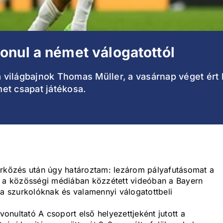
onul a német válogatottól
t a világbajnok Thomas Müller, a vasárnap véget é
et csapat játékosa.
érkőzés után úgy határoztam: lezárom pályafutásomat a
e a közösségi médiában közzétett videóban a Bayern
 szurkolóknak és valamennyi válogatottbeli
vonultató A csoport első helyezettjeként jutott a