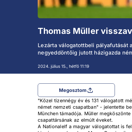
Thomas Müller visszav
Lezárta válogatottbeli pályafutásá
negyeddöntőig jutott házigazda ném
2024. július 15., hétfő 11:19
Megosztom
"Közel tizennégy év és 131 válogatott m
német nemzeti csapatban" - jelentette b
München támadója. Müller megköszönte a
csapattársának az elmúlt éveket.
A Nationalelf a magyar válogatottat is fel