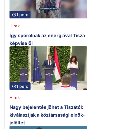
1 perc
Hírek
Így spórolnak az energiával Tisza
képviselői
1 perc
Hírek
Nagy bejelentés jöhet a Tiszától:
kiválasztják a köztársasági elnök-
jelöltet