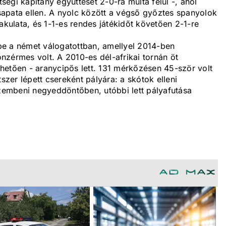
égi kapitány együttesét 2-0-ra múlta felül -, ahol
apata ellen. A nyolc között a végső győztes spanyolok
akulata, és 1-1-es rendes játékidőt követően 2-1-re
be a német válogatottban, amellyel 2014-ben
nzérmes volt. A 2010-es dél-afrikai tornán öt
hetően - aranycipős lett. 131 mérkőzésen 45-ször volt
er lépett csereként pályára: a skótok elleni
embeni negyeddöntőben, utóbbi lett pályafutása