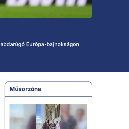
rt labdarúgó Európa-bajnokságon
Műsorzóna