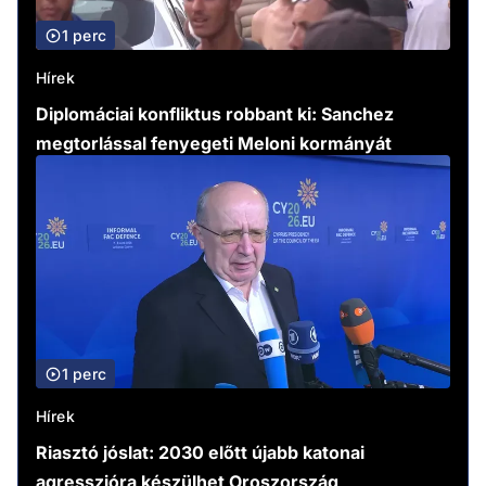
1 perc
Hírek
Diplomáciai konfliktus robbant ki: Sanchez
megtorlással fenyegeti Meloni kormányát
1 perc
Hírek
Riasztó jóslat: 2030 előtt újabb katonai
agresszióra készülhet Oroszország