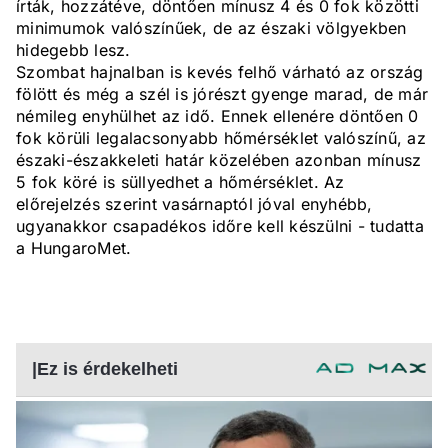
írták, hozzátéve, döntően mínusz 4 és 0 fok közötti
minimumok valószínűek, de az északi völgyekben
hidegebb lesz.
Szombat hajnalban is kevés felhő várható az ország
fölött és még a szél is jórészt gyenge marad, de már
némileg enyhülhet az idő. Ennek ellenére döntően 0
fok körüli legalacsonyabb hőmérséklet valószínű, az
északi-északkeleti határ közelében azonban mínusz
5 fok köré is süllyedhet a hőmérséklet. Az
előrejelzés szerint vasárnaptól jóval enyhébb,
ugyanakkor csapadékos időre kell készülni - tudatta
a HungaroMet.