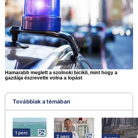
Továbbiak a témában
1 perc
2 perc