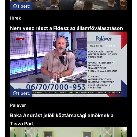
1 perc
Hírek
Nem vesz részt a Fidesz az államfőválasztáson
1 perc
Paláver
Baka Andrást jelöli köztársasági elnöknek a
Tisza Párt