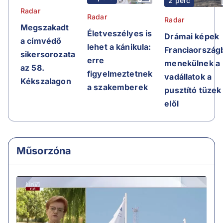
2 perc
Radar
Radar
Radar
Megszakadt
Életveszélyes is
Drámai képek
a címvédő
lehet a kánikula:
Franciaországb
sikersorozata
erre
menekülnek a
az 58.
figyelmeztetnek
vadállatok a
Kékszalagon
a szakemberek
pusztító tüzek
elől
Műsorzóna