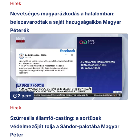
Hírek
Nevetséges magyarázkodás a hatalomban:
belezavarodtak a saját hazugságaikba Magyar
Péterék
2 perc
Hírek
Szürreális államfő-casting: a sortüzek
védelmezőjét tolja a Sándor-palotába Magyar
Péter