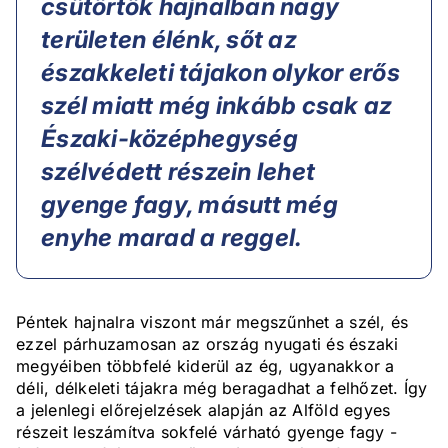
csütörtök hajnalban nagy
területen élénk, sőt az
északkeleti tájakon olykor erős
szél miatt még inkább csak az
Északi-középhegység
szélvédett részein lehet
gyenge fagy, másutt még
enyhe marad a reggel.
Péntek hajnalra viszont már megszűnhet a szél, és
ezzel párhuzamosan az ország nyugati és északi
megyéiben többfelé kiderül az ég, ugyanakkor a
déli, délkeleti tájakra még beragadhat a felhőzet. Így
a jelenlegi előrejelzések alapján az Alföld egyes
részeit leszámítva sokfelé várható gyenge fagy -