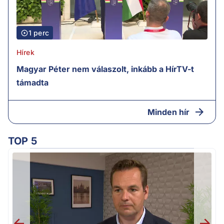
1 perc
Hírek
Magyar Péter nem válaszolt, inkább a HírTV-t
támadta
Minden hír
TOP 5
H