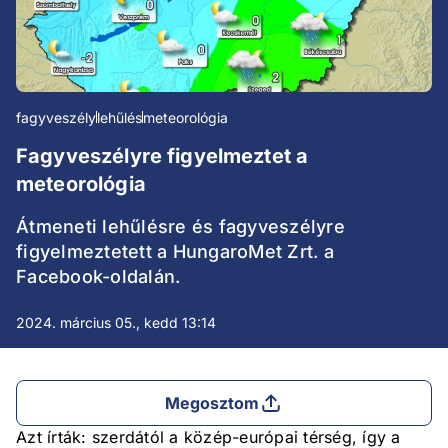
fagyveszély
lehűlés
meteorológia
Fagyveszélyre figyelmeztet a
meteorológia
Átmeneti lehűlésre és fagyveszélyre
figyelmeztetett a HungaroMet Zrt. a
Facebook-oldalán.
2024. március 05., kedd 13:14
Megosztom
Azt írták: szerdától a közép-európai térség, így a