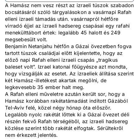
A Hamász nem vesz részt az izraeli túszok szabadon
bocsátásáról szóló tárgyalásokon a vasárnapi Rafah
elleni izraeli támadás után. vasárnapról hétfőre
virradó éjjel az izraeli hadsereg csapásai egy rafahi
menekülttábort értek: legalább 45 halott és 249
megsebesült volt.
Benjamin Netanjahu hétfőn a Gázai övezetben fogva
tartott túszok családjai előtt kijelentette, hogy az
előző napi Rafah elleni izraeli csapás „tragikus
baleset volt”. Izrael katonai főügyésze azt mondta,
hogy vizsgálják az esetet. Az izraeliek állítása szerint
két Hamász-illetékest akartak megölni, de
legkevesebb 35 ember halt meg.
A Rafah elleni műveletre azután került sor, hogy a
Hamász korábban rakétatámadást indított Gázából
Tel-Aviv felé, közel négy hónap óta először.
Legalább nyolc rakétát lőttek ki a Gázai övezet déli
részén fekvő Rafah térségéből, az izraeli hadsereg
közlése szerint több rakétát elfogtak. Sérültekről
nem érkezett jelentés.