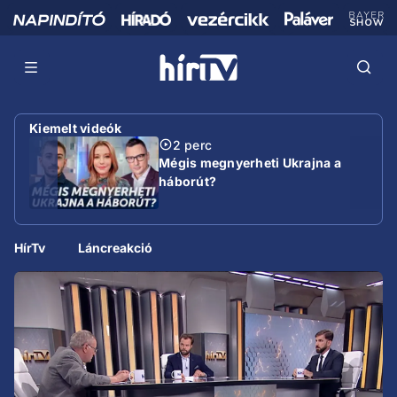
Kiemelt videók
2 perc
Mégis megnyerheti Ukrajna a
háborút?
HírTv
Láncreakció