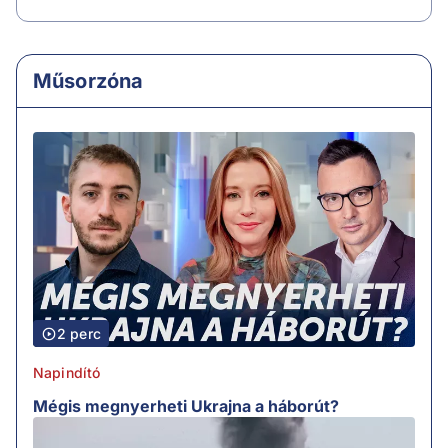
Műsorzóna
2 perc
Napindító
Mégis megnyerheti Ukrajna a háborút?