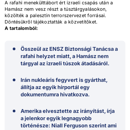
A rafahi menekülttábort ért izraeli csapás után a
Hamász nem vesz részt a túsztárgyalásokon,
közölték a palesztin terrorszervezet forrásai.
Döntésükről tájékoztatták a közvetítőket.
A tartalomból:
Összeül az ENSZ Biztonsági Tanácsa a
rafahi helyzet miatt, a Hamász nem
tárgyal az izraeli túszok átadásáról.
Irán nukleáris fegyvert is gyárthat,
állítja az egyik hírportál egy
dokumentumra hivatkozva.
Amerika elvesztette az irányítást, írja
a jelenkor egyik legnagyobb
történésze: Niall Ferguson szerint ami