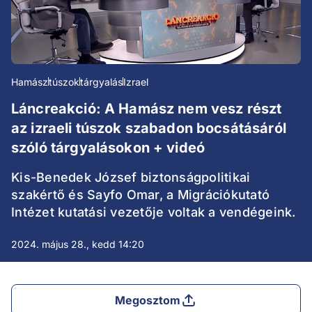
Hamász
túszok
tárgyalás
Izrael
Láncreakció: A Hamász nem vesz részt
az izraeli túszok szabadon bocsátásáról
szóló tárgyalásokon + videó
Kis-Benedek József biztonságpolitikai
szakértő és Sayfo Omar, a Migrációkutató
Intézet kutatási vezetője voltak a vendégeink.
2024. május 28., kedd 14:20
Megosztom