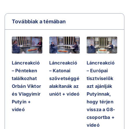
Továbbiak a témában
Láncreakció
Láncreakció
Láncreakció
– Pénteken
– Katonai
– Európai
találkozhat
szövetséggé
tisztviselők
Orbán Viktor
alakítanák az
azt ajánlják
és Vlagyimir
uniót + videó
Putyinnak,
Putyin +
hogy térjen
videó
vissza a G8-
csoportba +
videó