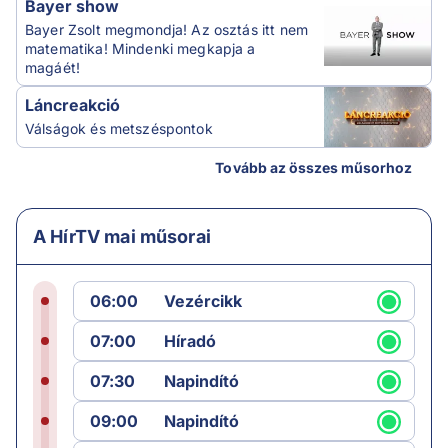
Bayer show
Bayer Zsolt megmondja! Az osztás itt nem
matematika! Mindenki megkapja a
magáét!
Láncreakció
Válságok és metszéspontok
Tovább az összes műsorhoz
A HírTV mai műsorai
06:00
Vezércikk
07:00
Híradó
07:30
Napindító
09:00
Napindító