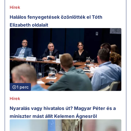
Hírek
Halálos fenyegetések özönlötték el Tóth
Elizabeth oldalait
1 perc
Hírek
Nyaralás vagy hivatalos út? Magyar Péter és a
miniszter mást állít Kelemen Ágnesről