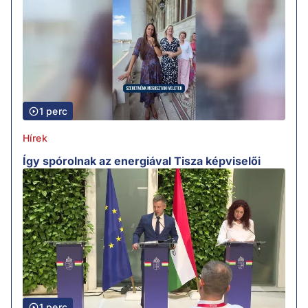
1 perc
Hírek
Így spórolnak az energiával Tisza képviselői
1 perc