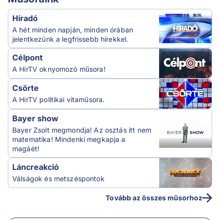
Híradó
A hét minden napján, minden órában
jelentkezünk a legfrissebb hírekkel.
Célpont
A HírTV oknyomozó műsora!
Csörte
A HírTV politikai vitaműsora.
Bayer show
Bayer Zsolt megmondja! Az osztás itt nem
matematika! Mindenki megkapja a
magáét!
Láncreakció
Válságok és metszéspontok
Tovább az összes műsorhoz