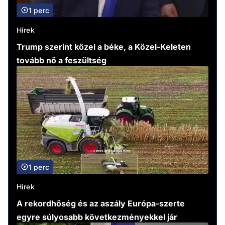
1 perc
Hírek
Trump szerint közel a béke, a Közel-Keleten
tovább nő a feszültség
1 perc
Hírek
A rekordhőség és az aszály Európa-szerte
egyre súlyosabb következményekkel jár