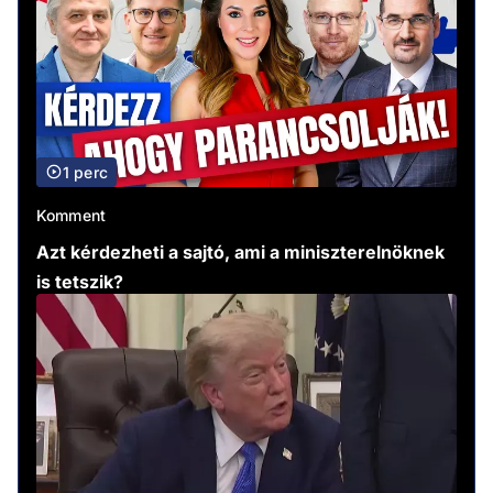
1 perc
Komment
Azt kérdezheti a sajtó, ami a miniszterelnöknek
is tetszik?