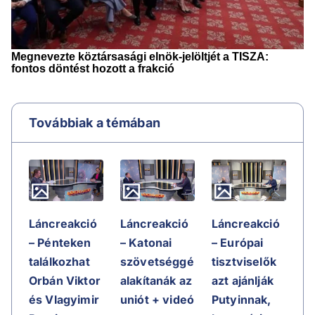
Továbbiak a témában
Láncreakció
Láncreakció
Láncreakció
– Pénteken
– Katonai
– Európai
találkozhat
szövetséggé
tisztviselők
Orbán Viktor
alakítanák az
azt ajánlják
és Vlagyimir
uniót + videó
Putyinnak,