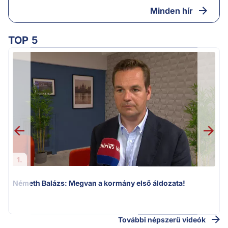
Minden hír
TOP 5
v
1.
Németh Balázs: Megvan a kormány első áldozata!
További népszerű videók