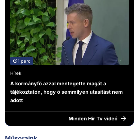
1 perc
Hírek
A kormányfő azzal mentegette magát a
tájékoztatón, hogy ő semmilyen utasítást nem
adott
Minden
Hír Tv videó
Műsoraink