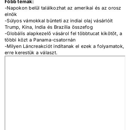
Főbb témák:
-Napokon belül találkozhat az amerikai és az orosz
elnök
-Súlyos vámokkal bünteti az indiai olaj vásárlóit
Trump, Kína, India és Brazília összefog
-Globális alapkezelő vásárol fel többtucat kikötőt, a
többi közt a Panama-csatornán
-Milyen Láncreakciót indítanak el ezek a folyamatok,
erre kerestük a választ.