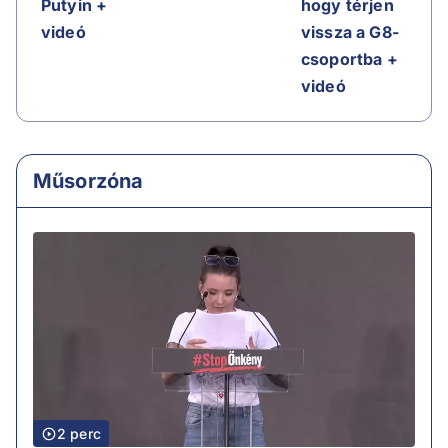
Putyin +
hogy térjen
videó
vissza a G8-
csoportba +
videó
Műsorzóna
2 perc