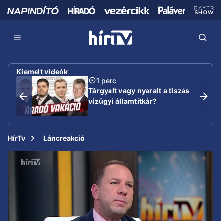
Kiemelt videók
1 perc
Tárgyalt vagy nyaralt a tiszás
vízügyi államtitkár?
HírTv
Láncreakció