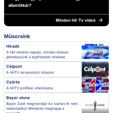
államtitkár?
Minden
Hír Tv videó
Műsoraink
Híradó
A hét minden napján, minden órában
jelentkezünk a legfrissebb hírekkel.
Célpont
A HírTV oknyomozó műsora!
Csörte
A HírTV politikai vitaműsora.
Bayer show
Bayer Zsolt megmondja! Az osztás itt nem
matematika! Mindenki megkapja a