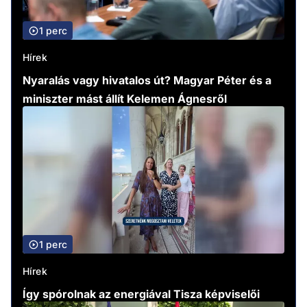
1 perc
Hírek
Nyaralás vagy hivatalos út? Magyar Péter és a
miniszter mást állít Kelemen Ágnesről
1 perc
Hírek
Így spórolnak az energiával Tisza képviselői