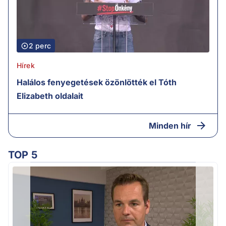
2 perc
Hírek
Halálos fenyegetések özönlötték el Tóth
Elizabeth oldalait
Minden hír
TOP 5
v