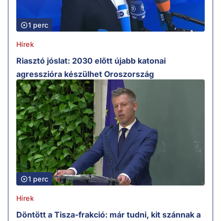
1 perc
Hírek
Riasztó jóslat: 2030 előtt újabb katonai
agresszióra készülhet Oroszország
1 perc
Hírek
Döntött a Tisza-frakció: már tudni, kit szánnak a