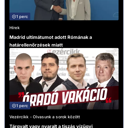
1 perc
Hírek
Madrid ultimátumot adott Rómának a
határellenőrzések miatt
1 perc
Vezércikk - Olvasunk a sorok között
Tárgyalt vagy nyaralt a tiszás vízügyi