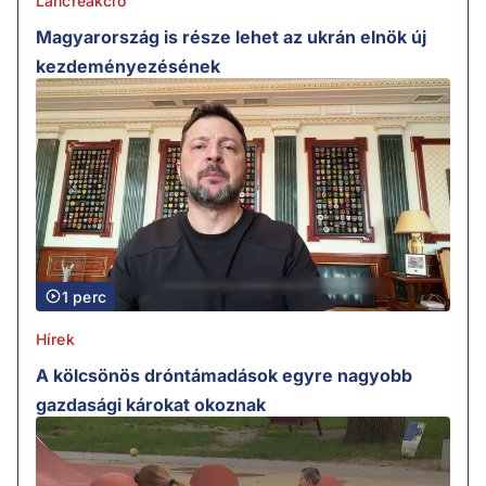
Láncreakció
Magyarország is része lehet az ukrán elnök új
kezdeményezésének
1 perc
Hírek
A kölcsönös dróntámadások egyre nagyobb
gazdasági károkat okoznak