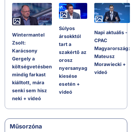
Súlyos
Napi aktuális -
Wintermantel
ársokktól
CPAC
Zsolt:
tart a
Magyarország:
Karácsony
szakértő az
Mateusz
Gergely a
orosz
Morawiecki +
költségvetésben
nyersanyag
videó
mindig farkast
kiesése
kiálltott, mára
esetén +
senki sem hisz
videó
neki + videó
Műsorzóna