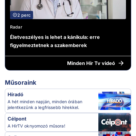
2 perc
Radar
Életveszélyes is lehet a kánikula: erre
figyelmeztetnek a szakemberek
Minden
Hír Tv videó
Műsoraink
Híradó
A hét minden napján, minden órában
jelentkezünk a legfrissebb hírekkel.
Célpont
A HírTV oknyomozó műsora!