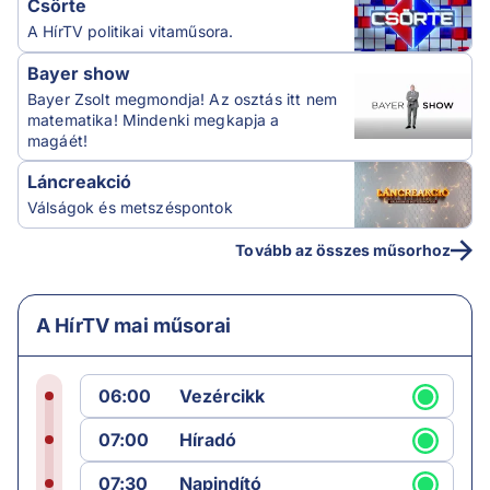
Csörte
A HírTV politikai vitaműsora.
Bayer show
Bayer Zsolt megmondja! Az osztás itt nem
matematika! Mindenki megkapja a
magáét!
Láncreakció
Válságok és metszéspontok
Tovább az összes műsorhoz
A HírTV mai műsorai
06:00
Vezércikk
07:00
Híradó
07:30
Napindító