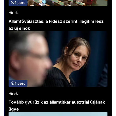
1 perc
Hírek
Államfőválasztás: a Fidesz szerint illegitim lesz
az új elnök
1 perc
Hírek
Tovább gyűrűzik az államtitkár ausztriai útjának
ügye