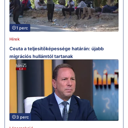
1 perc
Hírek
Ceuta a teljesítőképessége határán: újabb
migrációs hullámtól tartanak
3 perc