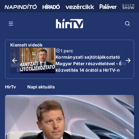
Kiemelt videók
1 perc
Kormányzati sajtótájékoztató
Magyar Péter részvételével – Élő
közvetítés 14 órától a HírTV-n
HírTv
Napi aktuális