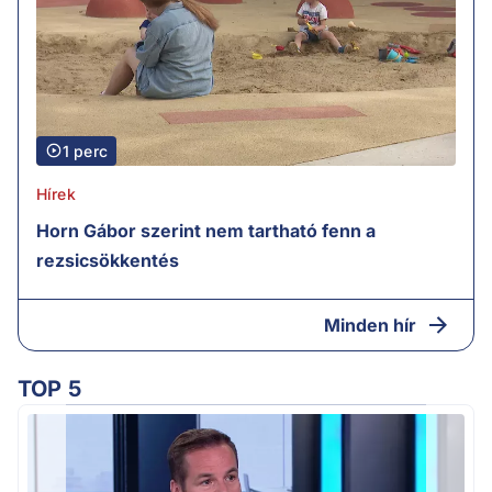
1 perc
Hírek
Horn Gábor szerint nem tartható fenn a
rezsicsökkentés
Minden hír
TOP 5
M