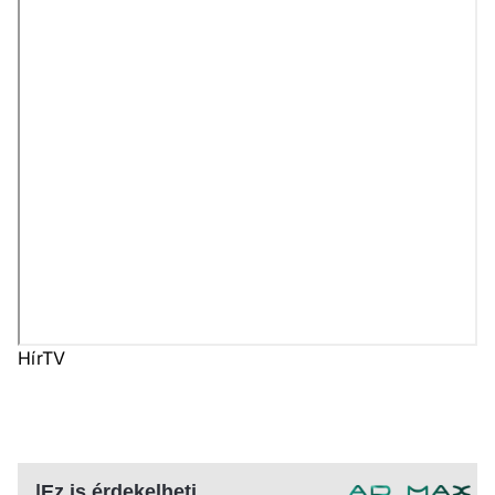
HírTV