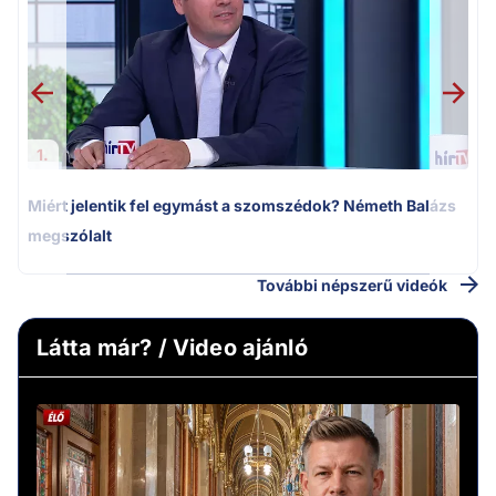
k
1.
Miért jelentik fel egymást a szomszédok? Németh Balázs
megszólalt
További népszerű videók
Látta már? / Video ajánló