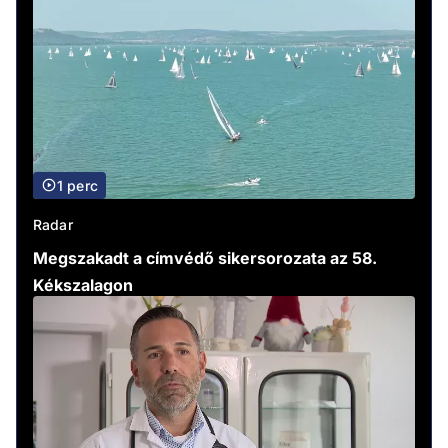
1 perc
Radar
Megszakadt a címvédő sikersorozata az 58.
Kékszalagon