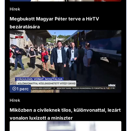
Hírek
Megbukott Magyar Péter terve a HírTV
bezáratására
1 perc
Hírek
Miközben a civileknek tilos, különvonattal, lezárt
vonalon luxizott a miniszter