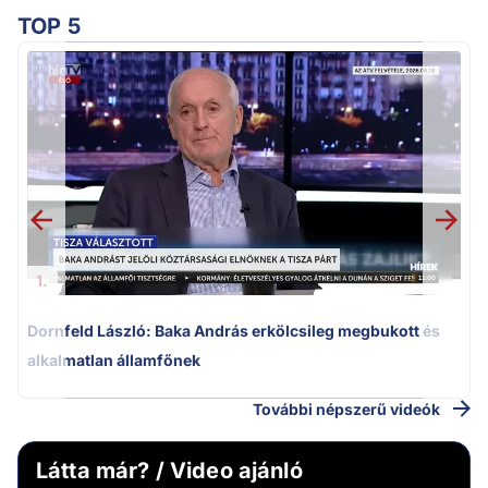
TOP 5
K
k
1.
Dornfeld László: Baka András erkölcsileg megbukott és
alkalmatlan államfőnek
További népszerű videók
Látta már? / Video ajánló