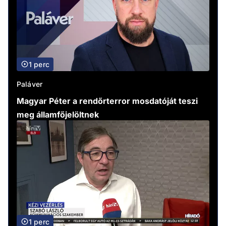
1 perc
Paláver
Magyar Péter a rendőrterror mosdatóját teszi
meg államfőjelöltnek
1 perc