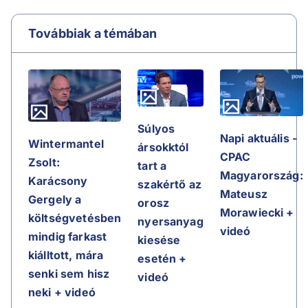
Továbbiak a témában
Súlyos
Napi aktuális -
Wintermantel
ársokktól
CPAC
Zsolt:
tart a
Magyarország:
Karácsony
szakértő az
Mateusz
Gergely a
orosz
Morawiecki +
költségvetésben
nyersanyag
videó
mindig farkast
kiesése
kiálltott, mára
esetén +
senki sem hisz
videó
neki + videó