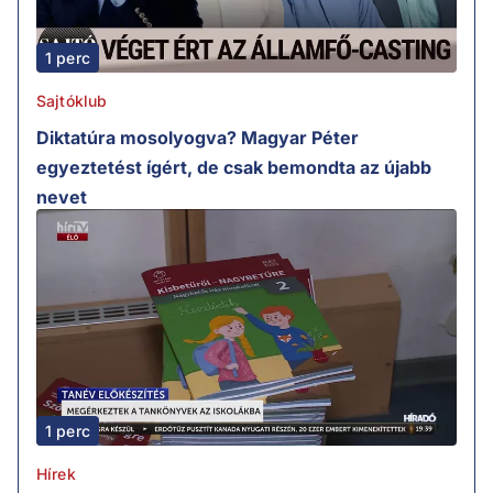
1 perc
Sajtóklub
Diktatúra mosolyogva? Magyar Péter
egyeztetést ígért, de csak bemondta az újabb
nevet
1 perc
Hírek