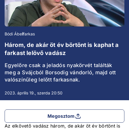
Bódi Ábel
farkas
Három, de akár öt év börtönt is kaphat a
farkast lelövő vadász
Egyelőre csak a jeladós nyakörvét találták
meg a Svájcból Borsodig vándorló, majd ott
valószínűleg lelőtt farkasnak.
2023. április 19., szerda 20:50
Megosztom
Az elkövető vadász három, de akár öt év börtönt is