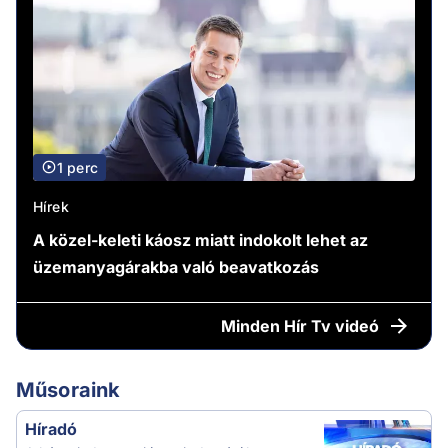
1 perc
Hírek
A közel-keleti káosz miatt indokolt lehet az
üzemanyagárakba való beavatkozás
Minden
Hír Tv videó
Műsoraink
Híradó