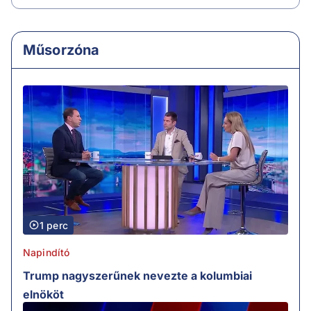
Műsorzóna
1 perc
Napindító
Trump nagyszerűnek nevezte a kolumbiai
elnököt