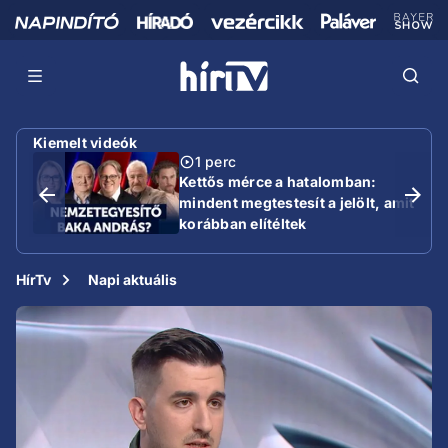
Kiemelt videók
1 perc
Kettős mérce a hatalomban:
mindent megtestesít a jelölt, amit
korábban elítéltek
HírTv
Napi aktuális