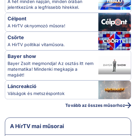
A hét minden napján, minden órában
jelentkezünk a legfrissebb hírekkel.
Célpont
A HírTV oknyomozó műsora!
Csörte
A HírTV politikai vitaműsora.
Bayer show
Bayer Zsolt megmondja! Az osztás itt nem
matematika! Mindenki megkapja a
magáét!
Láncreakció
Válságok és metszéspontok
Tovább az összes műsorhoz
A HírTV mai műsorai