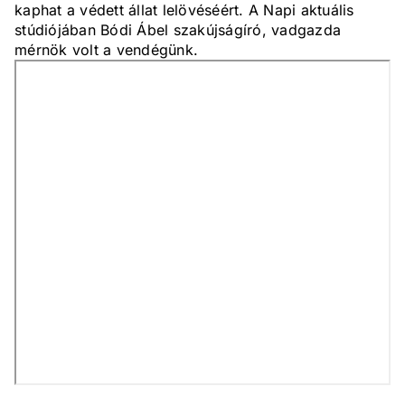
kaphat a védett állat lelövéséért. A Napi aktuális
stúdiójában Bódi Ábel szakújságíró, vadgazda
mérnök volt a vendégünk.