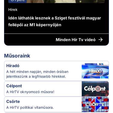
Hírek
Idén láthatók lesznek a Sziget fesztivál magyar
fellépői az M1 képernyőjén
Minden
Hír Tv videó
Műsoraink
Híradó
A hét minden napján, minden órában
jelentkezünk a legfrissebb hírekkel.
Célpont
A HírTV oknyomozó műsora!
Csörte
A HírTV politikai vitaműsora.