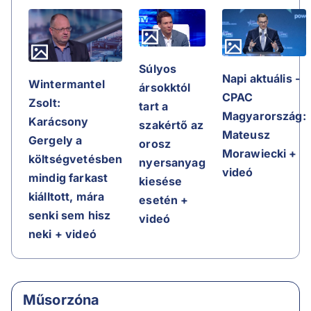
Súlyos
Napi aktuális -
Wintermantel
ársokktól
CPAC
Zsolt:
tart a
Magyarország:
Karácsony
szakértő az
Mateusz
Gergely a
orosz
Morawiecki +
költségvetésben
nyersanyag
videó
mindig farkast
kiesése
kiálltott, mára
esetén +
senki sem hisz
videó
neki + videó
Műsorzóna