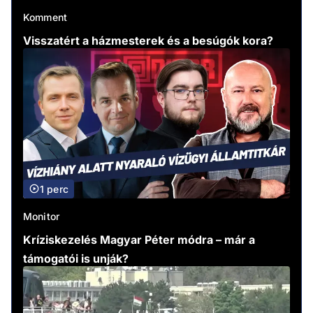
Komment
Visszatért a házmesterek és a besúgók kora?
1 perc
Monitor
Kríziskezelés Magyar Péter módra – már a
támogatói is unják?