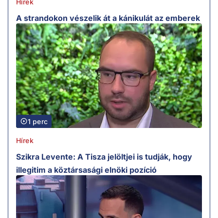
Hírek
A strandokon vészelik át a kánikulát az emberek
1 perc
Hírek
Szikra Levente: A Tisza jelöltjei is tudják, hogy
illegitim a köztársasági elnöki pozíció