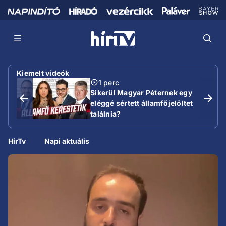
Kiemelt videók
1 perc
Sikerül Magyar Péternek egy
eléggé sértett államfőjelöltet
találnia?
HírTv
Napi aktuális