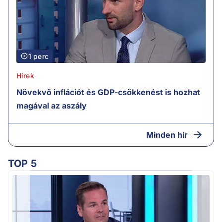
1 perc
Hírek
Növekvő inflációt és GDP-csökkenést is hozhat
magával az aszály
Minden hír
TOP 5
M
k