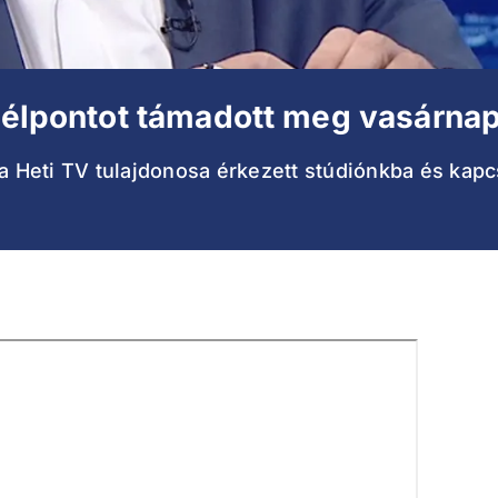
 célpontot támadott meg vasárna
a Heti TV tulajdonosa érkezett stúdiónkba és kapcs