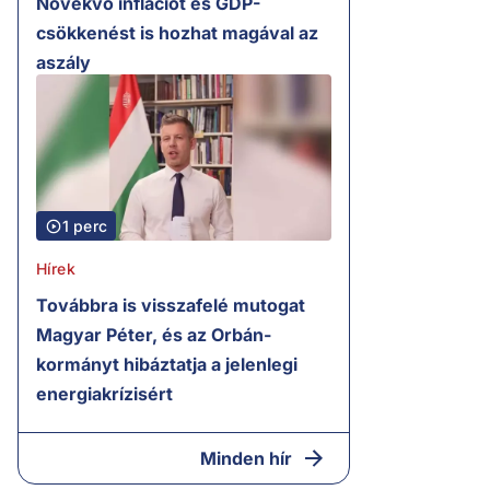
Növekvő inflációt és GDP-
csökkenést is hozhat magával az
aszály
1 perc
Hírek
Továbbra is visszafelé mutogat
Magyar Péter, és az Orbán-
kormányt hibáztatja a jelenlegi
energiakrízisért
Minden hír