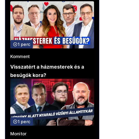
1 perc
Komment
Visszatért a házmesterek és a
besúgók kora?
1 perc
Monitor