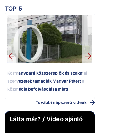
TOP 5
2.
Kétségbeesett ca
Polgár Judit és 
volt főbíró a me
1.
Kormánypárti közszereplők és szakmai
szervezetek támadják Magyar Pétert a
közmédia befolyásolása miatt
További népszerű videók
Látta már? / Video ajánló