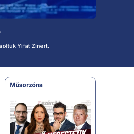
p
oltuk Yifat Zinert.
Műsorzóna