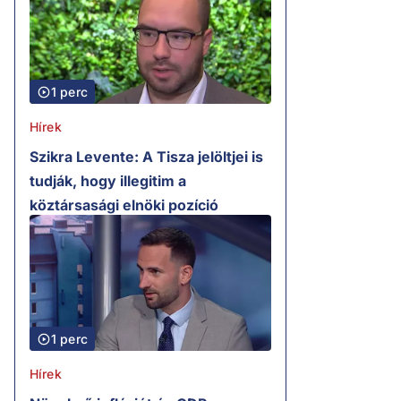
1 perc
Hírek
Szikra Levente: A Tisza jelöltjei is
tudják, hogy illegitim a
köztársasági elnöki pozíció
1 perc
Hírek