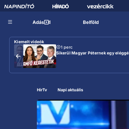
Adás
Belföld
Kiemelt videók
1 perc
Sikerül Magyar Péternek egy eléggé s
HírTv
Napi aktuális