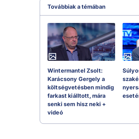
Továbbiak a témában
Wintermantel Zsolt:
Súlyos
Karácsony Gergely a
szaké
költségvetésben mindig
nyers
farkast kiálltott, mára
eseté
senki sem hisz neki +
videó