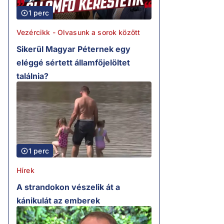
1 perc
Vezércikk - Olvasunk a sorok között
Sikerül Magyar Péternek egy
eléggé sértett államfőjelöltet
találnia?
1 perc
Hírek
A strandokon vészelik át a
kánikulát az emberek