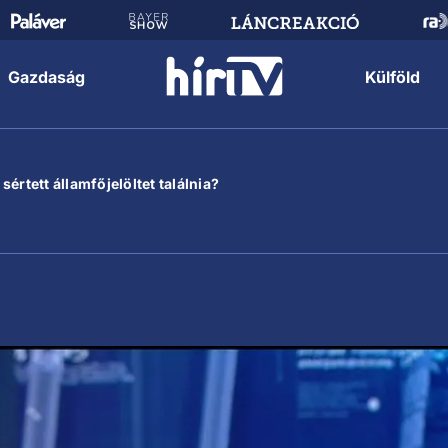
Gazdaság
Külföld
értett államfőjelöltet találnia?