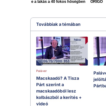
Továbbiak a témában
Paláver
Paláve
Macskaadó? A Tisza
jelölt
Párt szerint a
Pártb
macskaadóból lesz
kolbászból a kerítés +
videó