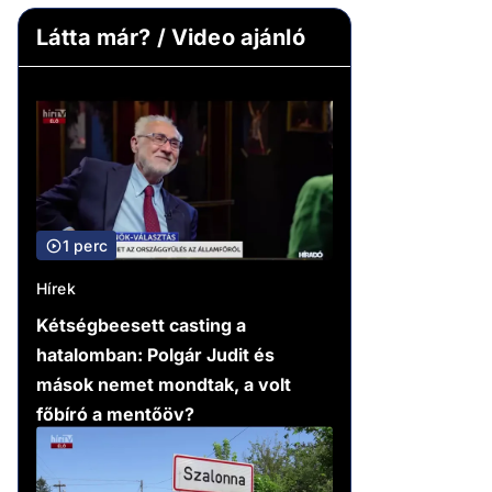
Látta már? / Video ajánló
1 perc
Hírek
Kétségbeesett casting a
hatalomban: Polgár Judit és
mások nemet mondtak, a volt
főbíró a mentőöv?