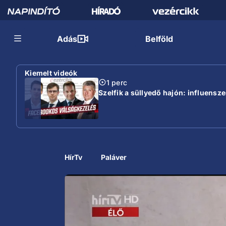
Adás
Belföld
Kiemelt videók
1 perc
Szelfik a süllyedő hajón: influensz
HírTv
Paláver