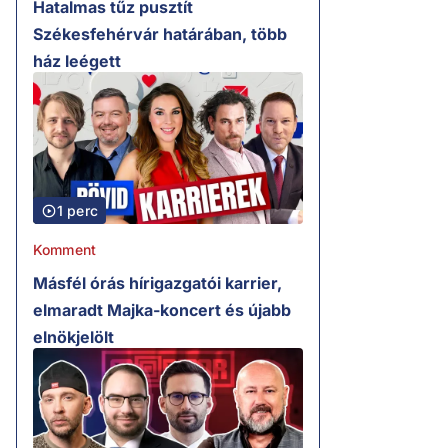
Hatalmas tűz pusztít
Székesfehérvár határában, több
ház leégett
1 perc
Komment
Másfél órás hírigazgatói karrier,
elmaradt Majka-koncert és újabb
elnökjelölt