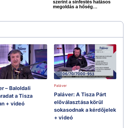
Paláver
r – Baloldali
Paláver: A Tisza Párt
áradat a Tisza
előválasztása körül
an + videó
sokasodnak a kérdőjelek
+ videó