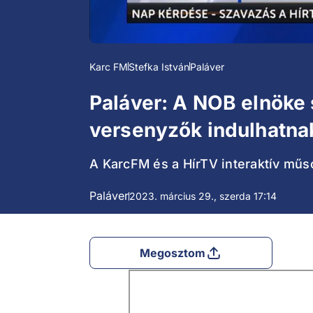
Karc FM
Stefka István
Paláver
Paláver: A NOB elnöke s
versenyzők indulhatna
A KarcFM és a HírTV interaktív műso
Paláver
2023. március 29., szerda 17:14
Megosztom