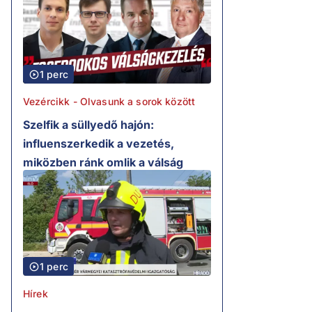
1 perc
Vezércikk - Olvasunk a sorok között
Szelfik a süllyedő hajón:
influenszerkedik a vezetés,
miközben ránk omlik a válság
1 perc
Hírek