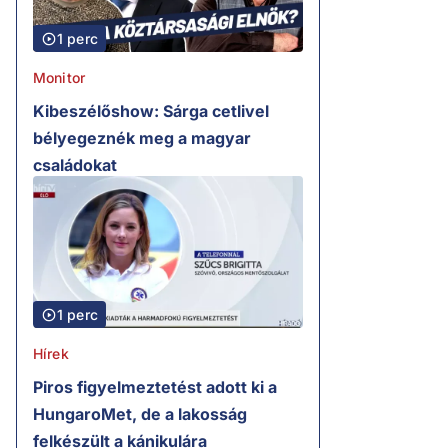
1 perc
Monitor
Kibeszélőshow: Sárga cetlivel
bélyegeznék meg a magyar
családokat
1 perc
Hírek
Piros figyelmeztetést adott ki a
HungaroMet, de a lakosság
felkészült a kánikulára