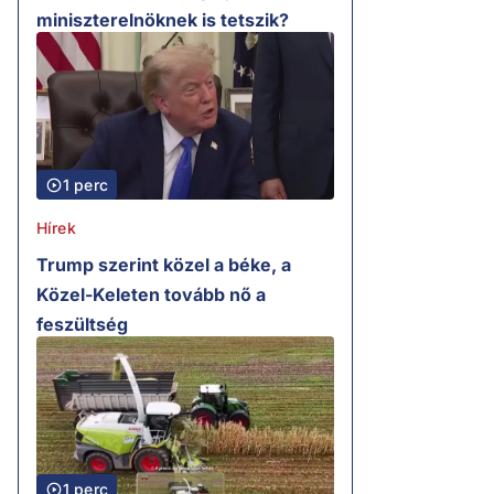
miniszterelnöknek is tetszik?
1 perc
Hírek
Trump szerint közel a béke, a
Közel-Keleten tovább nő a
feszültség
1 perc