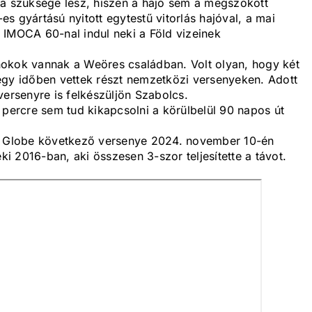
ra szüksége lesz, hiszen a hajó sem a megszokott
s gyártású nyitott egytestű vitorlás hajóval, a mai
 IMOCA 60-nal indul neki a Föld vizeinek
nokok vannak a Weöres családban. Volt olyan, hogy két
egy időben vettek részt nemzetközi versenyeken. Adott
versenyre is felkészüljön Szabolcs.
 percre sem tud kikapcsolni a körülbelül 90 napos út
ée Globe következő versenye 2024. november 10-én
ki 2016-ban, aki összesen 3-szor teljesítette a távot.