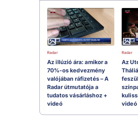
Radar
Radar
Az illúzió ára: amikor a
Az Ut
70%-os kedvezmény
Tháli
valójában ráfizetés – A
feszü
Radar útmutatója a
színp
tudatos vásárláshoz +
kulis
videó
videó