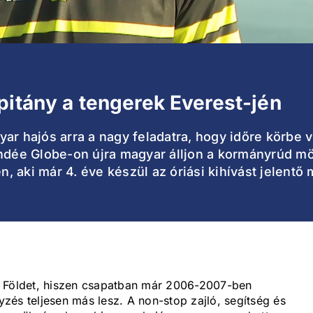
pitány a tengerek Everest-jén
ar hajós arra a nagy feladatra, hogy időre körbe v
ndée Globe-on újra magyar álljon a kormányrúd mög
 aki már 4. éve készül az óriási kihívást jelentő
a Földet, hiszen csapatban már 2006-2007-ben
nyzés teljesen más lesz. A non-stop zajló, segítség és