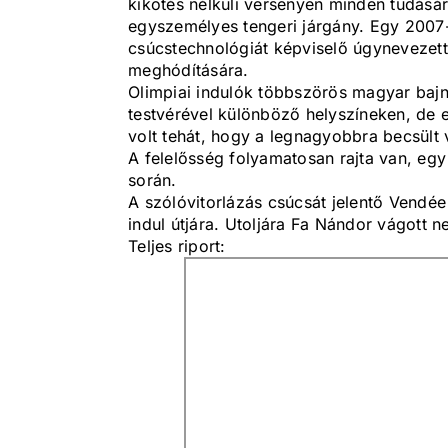
kikötés nélküli versenyen minden tudásá
egyszemélyes tengeri járgány. Egy 2007-e
csúcstechnológiát képviselő úgynevezett
meghódítására.
Olimpiai indulók többszörös magyar baj
testvérével különböző helyszíneken, de 
volt tehát, hogy a legnagyobbra becsült 
A felelősség folyamatosan rajta van, egy
során.
A szólóvitorlázás csúcsát jelentő Vend
indul útjára. Utoljára Fa Nándor vágott ne
Teljes riport: