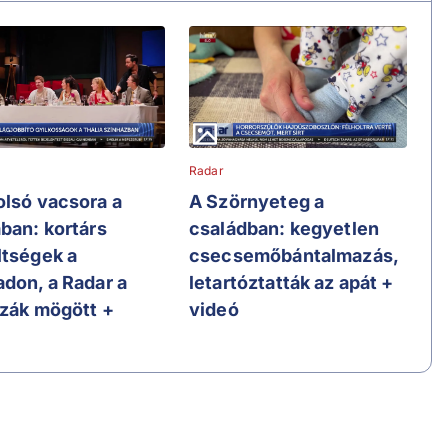
Radar
olsó vacsora a
A Szörnyeteg a
ában: kortárs
családban: kegyetlen
ltségek a
csecsemőbántalmazás,
adon, a Radar a
letartóztatták az apát +
szák mögött +
videó