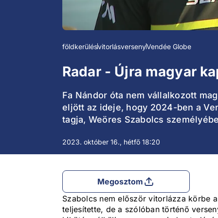
földkerülés
vitorlásverseny
Vendée Globe
Radar - Újra magyar ka
Fa Nándor óta nem vállalkozott magy
eljött az ideje, hogy 2024-ben a Ve
tagja, Weöres Szabolcs személyében,
2023. október 16., hétfő 18:20
Megosztom
Szabolcs nem először vitorlázza körbe 
teljesítette, de a szólóban történő verse