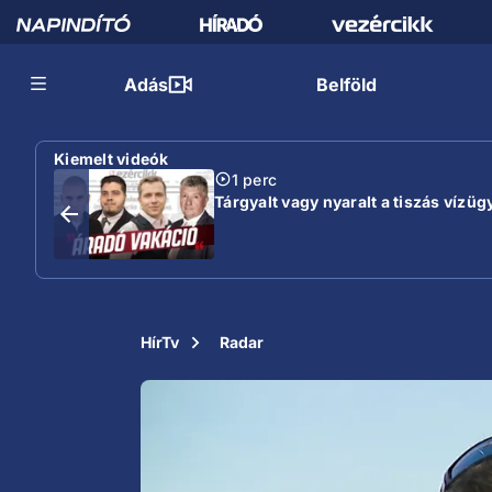
Adás
Belföld
Kiemelt videók
1 perc
Tárgyalt vagy nyaralt a tiszás vízügy
HírTv
Radar