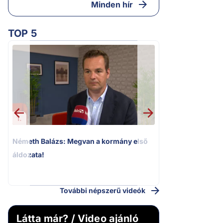
Minden hír
TOP 5
1.
2.
Németh Balázs: Megvan a kormány első
Kioktató hangne
áldozata!
Magyar Péter a vá
riportere felé
További népszerű videók
Látta már? / Video ajánló