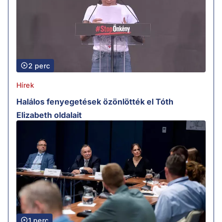
2 perc
Hírek
Halálos fenyegetések özönlötték el Tóth
Elizabeth oldalait
1 perc