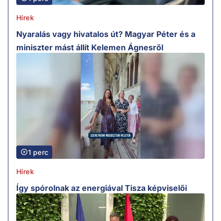
Hírek
Nyaralás vagy hivatalos út? Magyar Péter és a
miniszter mást állít Kelemen Ágnesről
1 perc
Hírek
Így spórolnak az energiával Tisza képviselői