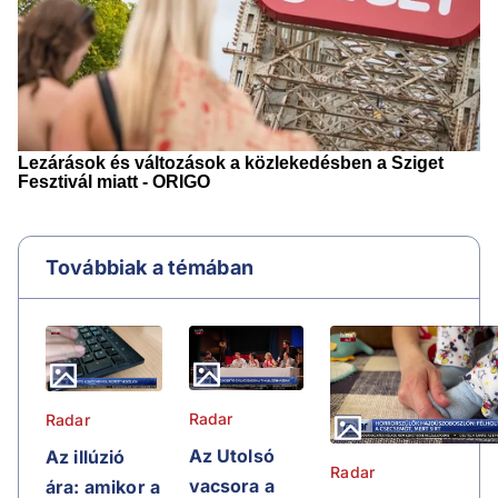
Továbbiak a témában
Radar
Radar
Az Utolsó
Az illúzió
Radar
vacsora a
ára: amikor a