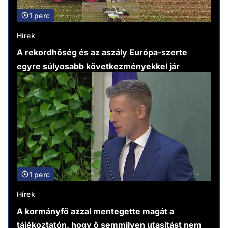
1 perc
Hírek
A rekordhőség és az aszály Európa-szerte
egyre súlyosabb következményekkel jár
1 perc
Hírek
A kormányfő azzal mentegette magát a
tájékoztatón, hogy ő semmilyen utasítást nem