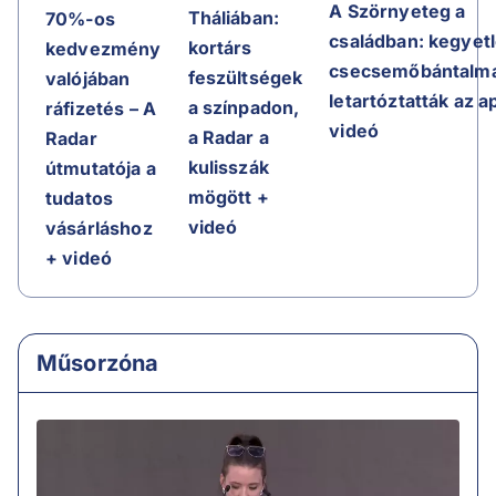
A Szörnyeteg a
Tháliában:
70%-os
családban: kegyet
kortárs
kedvezmény
csecsemőbántalma
feszültségek
valójában
letartóztatták az a
a színpadon,
ráfizetés – A
videó
a Radar a
Radar
kulisszák
útmutatója a
mögött +
tudatos
videó
vásárláshoz
+ videó
Műsorzóna