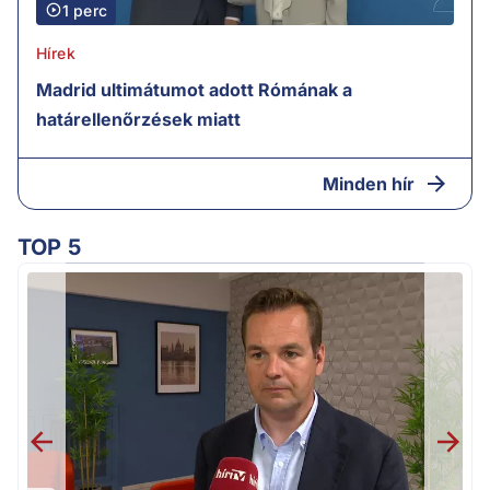
1 perc
Hírek
Madrid ultimátumot adott Rómának a
határellenőrzések miatt
Minden hír
TOP 5
v