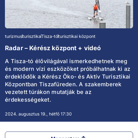
turizmus
turisztika
Tisza-tó
turisztikai központ
Radar – Kérész központ + videó
A Tisza-tó élővilágával ismerkedhetnek meg
és modern vízi eszközöket próbálhatnak ki az
érdeklődők a Kérész Öko- és Aktív Turisztikai
Központban Tiszafüreden. A szakemberek
vezetett túrákon mutatják be az
érdekességeket.
2024. augusztus 19., hétfő 17:30