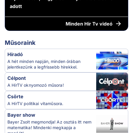
adott
Minden
Hír Tv videó
Műsoraink
Híradó
A hét minden napján, minden órában
jelentkezünk a legfrissebb hírekkel.
Célpont
A HírTV oknyomozó műsora!
Csörte
A HírTV politikai vitaműsora.
Bayer show
Bayer Zsolt megmondja! Az osztás itt nem
matematika! Mindenki megkapja a