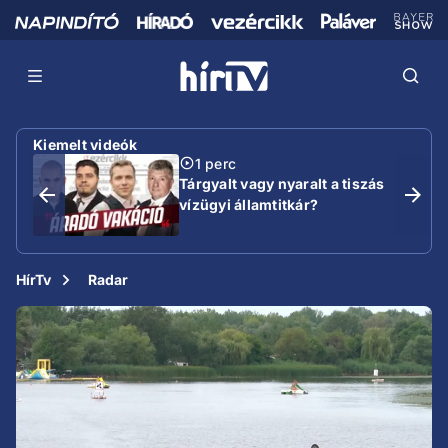
Kiemelt videók
1 perc
Tárgyalt vagy nyaralt a tiszás
vízügyi államtitkár?
HírTv
Radar