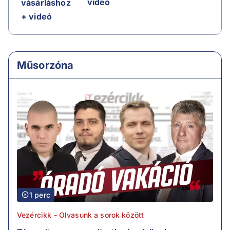
videó
vásárláshoz
+ videó
Műsorzóna
1 perc
Vezércikk - Olvasunk a sorok között