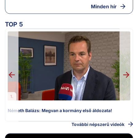
Minden hír
TOP 5
F
1.
Németh Balázs: Megvan a kormány első áldozata!
További népszerű videók