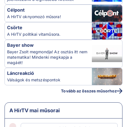
Célpont
A HírTV oknyomozó műsora!
Csörte
A HírTV politikai vitaműsora.
Bayer show
Bayer Zsolt megmondja! Az osztás itt nem
matematika! Mindenki megkapja a
magáét!
Láncreakció
Válságok és metszéspontok
Tovább az összes műsorhoz
A HírTV mai műsorai