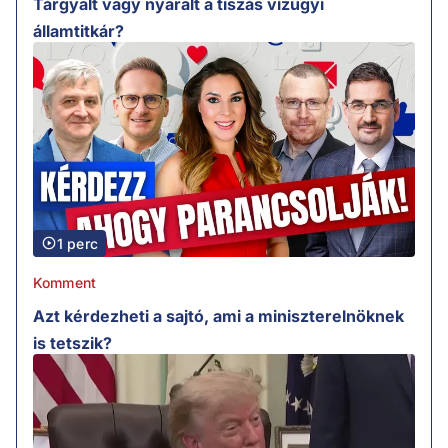
Tárgyalt vagy nyaralt a tiszás vízügyi
államtitkár?
1 perc
Komment
Azt kérdezheti a sajtó, ami a miniszterelnöknek
is tetszik?