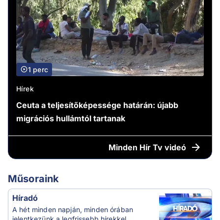
1 perc
Hírek
Ceuta a teljesítőképessége határán: újabb
migrációs hullámtól tartanak
Minden
Hír Tv videó
Műsoraink
Híradó
A hét minden napján, minden órában
jelentkezünk a legfrissebb hírekkel.