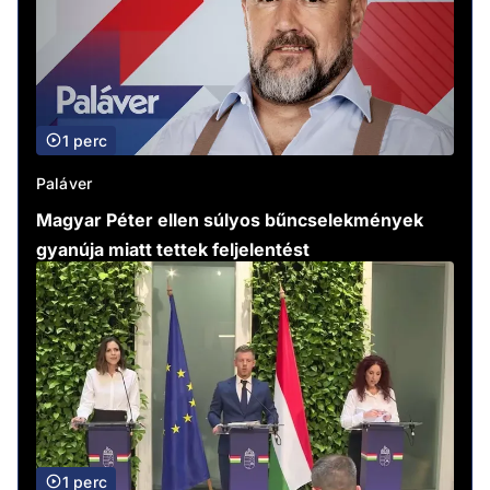
1 perc
Paláver
Magyar Péter ellen súlyos bűncselekmények
gyanúja miatt tettek feljelentést
1 perc