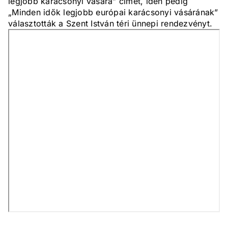
legjobb karácsonyi vására” címet, idén pedig
„Minden idők legjobb európai karácsonyi vásárának”
választották a Szent István téri ünnepi rendezvényt.