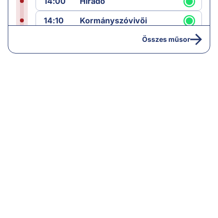
14:00
Híradó
14:10
Kormányszóvivői
sajtótájékoztató
Összes műsor
16:25
Paláver
19:00
Hírek
19:05
Komment
20:00
Híradó
21:05
Vezércikk
22:00
Híradó
22:35
Célpont
23:30
Komment
01:30
Vezércikk