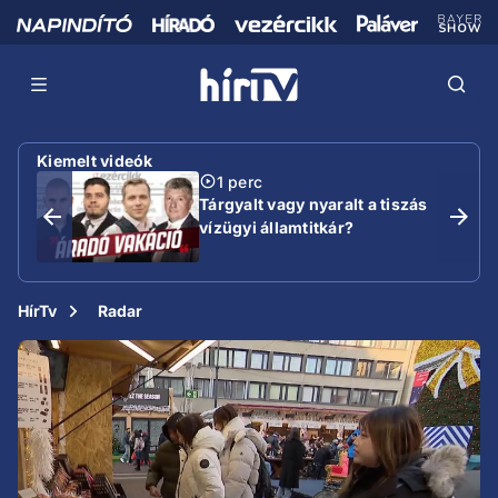
Kiemelt videók
1 perc
Tárgyalt vagy nyaralt a tiszás
vízügyi államtitkár?
HírTv
Radar