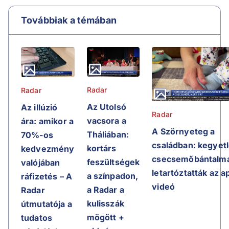
Továbbiak a témában
Radar
Radar
Az Utolsó
Az illúzió
Radar
vacsora a
ára: amikor a
A Szörnyeteg a
Tháliában:
70%-os
családban: kegyet
kortárs
kedvezmény
csecsemőbántalma
feszültségek
valójában
letartóztatták az a
a színpadon,
ráfizetés – A
videó
a Radar a
Radar
kulisszák
útmutatója a
mögött +
tudatos