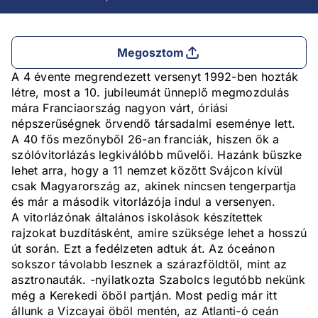
Megosztom
A 4 évente megrendezett versenyt 1992-ben hozták
létre, most a 10. jubileumát ünneplő megmozdulás
mára Franciaország nagyon várt, óriási
népszerűségnek örvendő társadalmi eseménye lett.
A 40 fős mezőnyből 26-an franciák, hiszen ők a
szólóvitorlázás legkiválóbb művelői. Hazánk büszke
lehet arra, hogy a 11 nemzet között Svájcon kívül
csak Magyarország az, akinek nincsen tengerpartja
és már a második vitorlázója indul a versenyen.
A vitorlázónak általános iskolások készítettek
rajzokat buzdításként, amire szüksége lehet a hosszú
út során. Ezt a fedélzeten adtuk át. Az óceánon
sokszor távolabb lesznek a szárazföldtől, mint az
asztronauták. -nyilatkozta Szabolcs legutóbb nekünk
még a Kerekedi öböl partján. Most pedig már itt
állunk a Vizcayai öböl mentén, az Atlanti-ó ceán