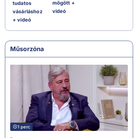
mögött +
tudatos
videó
vásárláshoz
+ videó
Műsorzóna
1 perc