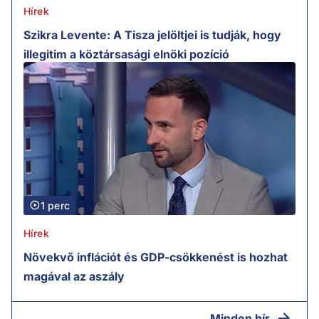
Hírek
Szikra Levente: A Tisza jelöltjei is tudják, hogy
illegitim a köztársasági elnöki pozíció
1 perc
Hírek
Növekvő inflációt és GDP-csökkenést is hozhat
magával az aszály
Minden hír