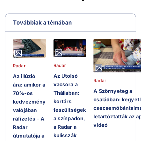
Továbbiak a témában
Radar
Radar
Az Utolsó
Az illúzió
Radar
vacsora a
ára: amikor a
A Szörnyeteg a
Tháliában:
70%-os
családban: kegyet
kortárs
kedvezmény
csecsemőbántalma
feszültségek
valójában
letartóztatták az a
a színpadon,
ráfizetés – A
videó
a Radar a
Radar
kulisszák
útmutatója a