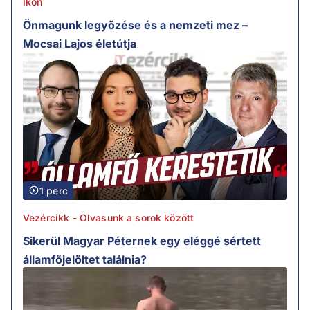
Ikon
Önmagunk legyőzése és a nemzeti mez –
Mocsai Lajos életútja
1 perc
Vezércikk - Olvasunk a sorok között
Sikerül Magyar Péternek egy eléggé sértett
államfőjelöltet találnia?