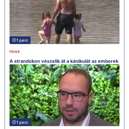
1 perc
Hírek
A strandokon vészelik át a kánikulát az emberek
1 perc