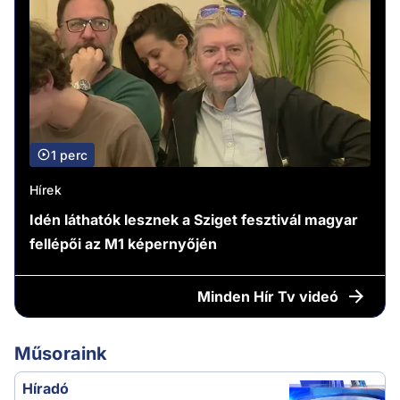
1 perc
Hírek
Idén láthatók lesznek a Sziget fesztivál magyar
fellépői az M1 képernyőjén
Minden
Hír Tv videó
Műsoraink
Híradó