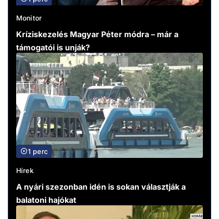
Monitor
Kríziskezelés Magyar Péter módra – már a
támogatói is unják?
1 perc
Hírek
A nyári szezonban idén is sokan választják a
balatoni hajókat