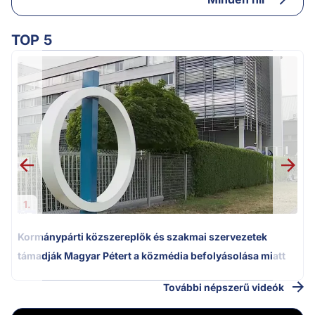
TOP 5
M
k
1.
Kormánypárti közszereplők és szakmai szervezetek
támadják Magyar Pétert a közmédia befolyásolása miatt
További népszerű videók