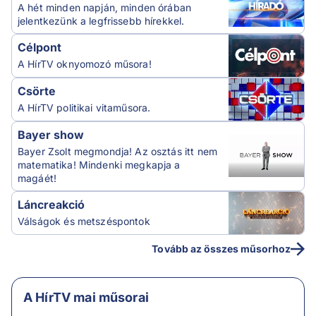
A hét minden napján, minden órában
jelentkezünk a legfrissebb hírekkel.
Célpont
A HírTV oknyomozó műsora!
Csörte
A HírTV politikai vitaműsora.
Bayer show
Bayer Zsolt megmondja! Az osztás itt nem
matematika! Mindenki megkapja a
magáét!
Láncreakció
Válságok és metszéspontok
Tovább az összes műsorhoz
A HírTV mai műsorai