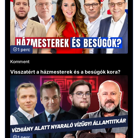
1 perc
Komment
Visszatért a házmesterek és a besúgók kora?
1 perc