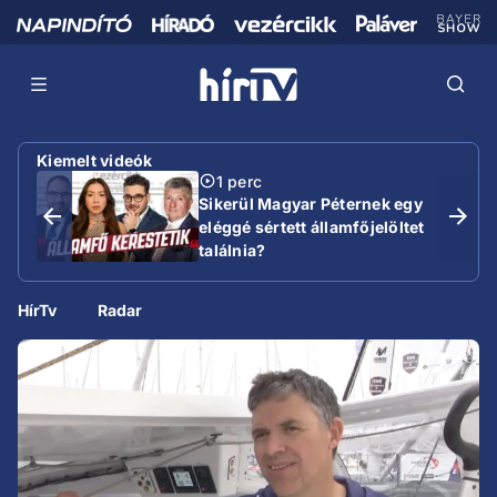
Kiemelt videók
1 perc
Sikerül Magyar Péternek egy
eléggé sértett államfőjelöltet
találnia?
HírTv
Radar