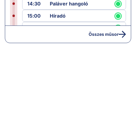
14:30
Paláver hangoló
15:00
Híradó
15:30
Paláver
Összes műsor
17:00
Hírek
19:00
Hírek
19:05
Komment
20:00
Híradó
21:05
Vezércikk
22:00
Híradó
22:30
Célpont
23:30
Komment