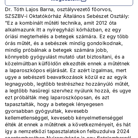
Dr. Tóth Lajos Barna, osztályvezető főorvos,
SZSZBV-i Oktatókórház Általános Sebészet Osztály:
"Ez a kombinált műtéti technika, amit 2012 óta
alkalmazunk itt a nyíregyházi kórházban, ez egy
óriási megterhelés a betegek számára. Ez egy több
órás műtét, és a sebészek mindig gondolkodnak,
mindig próbálnak a betegek számára jobb,
könnyebb gyógyulást mutató utat biztosítani, és a
közelmúltban külföldön elkezdték ennek a műtétnek
a laparoszkópos eljárását. Ez azért izgalmas, mert
ugye a sebészeti beavatkozások közül ez az egyik
legnagyobb, legtöbb testrészhez hozzányúló műtét,
a legtöbb hasüregi szervhez nyúlunk hozzá, és ugye
ezt próbálták meg laparoszkóposan, és azt
tapasztalták, hogy a betegek lényegesen
gyorsabban gyógyultak, kevesebb
kellemetlenséggel, kevesebb kényelmetlenséggel
élték át ennek a műtétnek a következményeit, és hát
így a nemzetközi tapasztalatokon felbuzdulva 2024