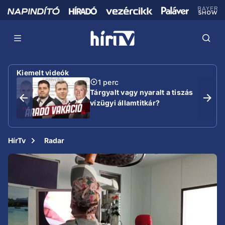
Kiemelt videók
1 perc
Tárgyalt vagy nyaralt a tiszás
vízügyi államtitkár?
HírTv
Radar