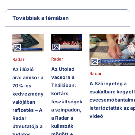
Továbbiak a témában
Radar
Radar
Az Utolsó
Az illúzió
Radar
vacsora a
ára: amikor a
A Szörnyeteg a
Tháliában:
70%-os
családban: kegyet
kortárs
kedvezmény
csecsemőbántalma
feszültségek
valójában
letartóztatták az a
a színpadon,
ráfizetés – A
videó
a Radar a
Radar
kulisszák
útmutatója a
mögött +
tudatos