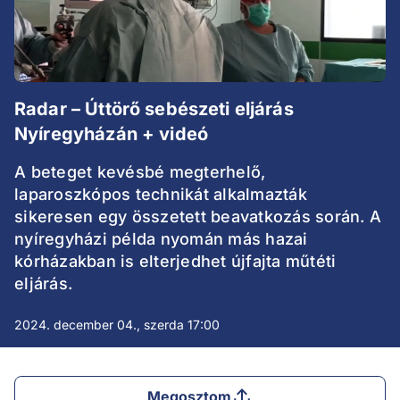
Radar – Úttörő sebészeti eljárás
Nyíregyházán + videó
A beteget kevésbé megterhelő,
laparoszkópos technikát alkalmazták
sikeresen egy összetett beavatkozás során. A
nyíregyházi példa nyomán más hazai
kórházakban is elterjedhet újfajta műtéti
eljárás.
2024. december 04., szerda 17:00
Megosztom