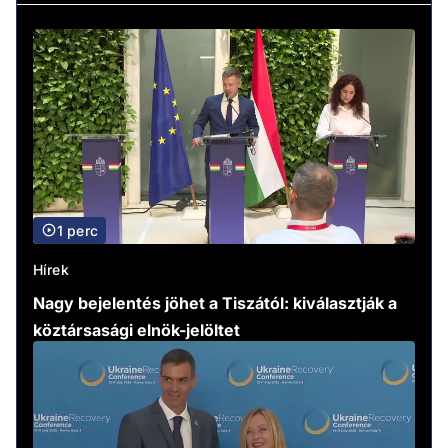
1 perc
Hírek
Nagy bejelentés jöhet a Tiszától: kiválasztják a
köztársasági elnök-jelöltet