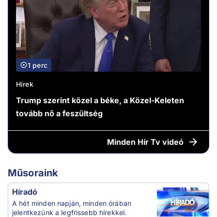
1 perc
Hírek
Trump szerint közel a béke, a Közel-Keleten
tovább nő a feszültség
Minden
Hír Tv videó
Műsoraink
Híradó
A hét minden napján, minden órában
jelentkezünk a legfrissebb hírekkel.