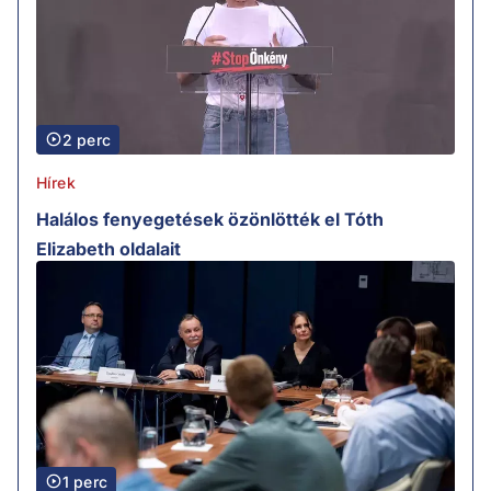
2 perc
Hírek
Halálos fenyegetések özönlötték el Tóth
Elizabeth oldalait
1 perc