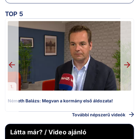
TOP 5
v
1.
Németh Balázs: Megvan a kormány első áldozata!
További népszerű videók
Látta már? / Video ajánló