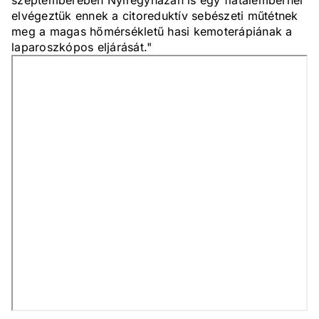
szeptemberében Nyíregyházán is egy fiatalembernél
elvégeztük ennek a citoreduktív sebészeti műtétnek
meg a magas hőmérsékletű hasi kemoterápiának a
laparoszkópos eljárását."