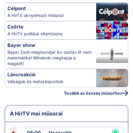
Célpont
A HírTV oknyomozó műsora!
Csörte
A HírTV politikai vitaműsora.
Bayer show
Bayer Zsolt megmondja! Az osztás itt nem
matematika! Mindenki megkapja a
magáét!
Láncreakció
Válságok és metszéspontok
Tovább az összes műsorhoz
A HírTV mai műsorai
06:00
Vezércikk