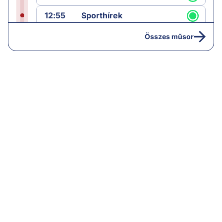
12:55
Sporthírek
13:00
Hírek
Összes műsor
13:05
Riasztás
14:00
Hírek
14:05
Vezércikk
15:00
Híradó
15:30
Paláver
16:55
Hírek
17:00
Hírek
18:00
Híradó
18:30
Radar ráadás