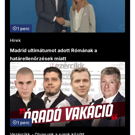
1 perc
Hírek
Madrid ultimátumot adott Rómának a
határellenőrzések miatt
1 perc
Vezércikk - Olvasunk a sorok között