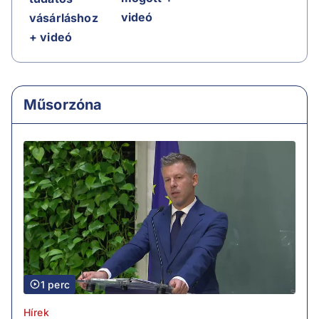
videó
vásárláshoz
+ videó
Műsorzóna
1 perc
Hírek