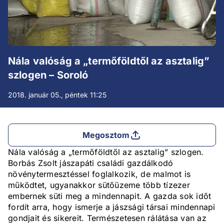
Nála valóság a „termőföldtől az asztalig”
szlogen – Soroló
2018. január 05., péntek 11:25
Megosztom
Nála valóság a „termőföldtől az asztalig” szlogen.
Borbás Zsolt jászapáti családi gazdálkodó
növénytermesztéssel foglalkozik, de malmot is
működtet, ugyanakkor sütőüzeme több tízezer
embernek süti meg a mindennapit. A gazda sok időt
fordít arra, hogy ismerje a jászsági társai mindennapi
gondjait és sikereit. Természetesen rálátása van az