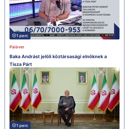
1 perc
Paláver
Baka Andrást jelöli köztársasági elnöknek a
Tisza Párt
1 perc