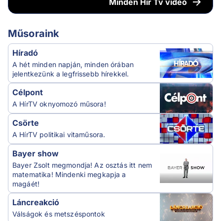
Minden
Hír Tv videó
Műsoraink
Híradó
A hét minden napján, minden órában
jelentkezünk a legfrissebb hírekkel.
Célpont
A HírTV oknyomozó műsora!
Csörte
A HírTV politikai vitaműsora.
Bayer show
Bayer Zsolt megmondja! Az osztás itt nem
matematika! Mindenki megkapja a
magáét!
Láncreakció
Válságok és metszéspontok