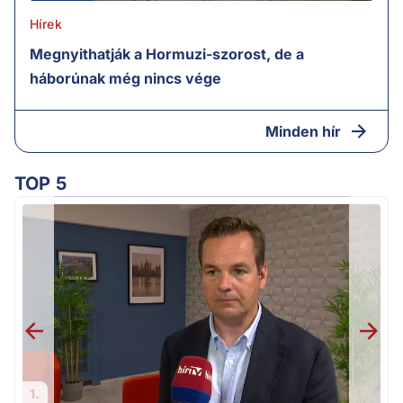
Hírek
Megnyithatják a Hormuzi-szorost, de a
háborúnak még nincs vége
Minden hír
TOP 5
v
1.