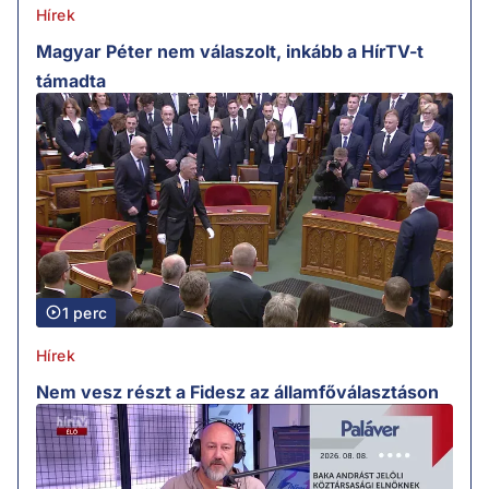
Hírek
Magyar Péter nem válaszolt, inkább a HírTV-t
támadta
1 perc
Hírek
Nem vesz részt a Fidesz az államfőválasztáson