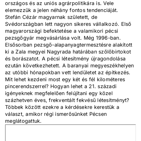
országos és az uniós agrárpolitikára is. Vele
elemezzük a jelen néhány fontos tendenciáját.
Stefán Cézár magyarnak született, de
Svédországban lett nagyon sikeres vállalkozó. Első
magyarországi befektetése a valamikori pécsi
pezsgőgyár megvásárlása volt. Még 1996-ban.
Elsősorban pezsgő-alapanyagtermesztésre alakított
ki a Zala megyei Nagyrada határában szőlőbirtokot
és borászatot. A pécsi létesítmény újragondolása
ezután következhetett. A baranyai megyeszékhelyen
az utóbbi hónapokban vett lendületet az építkezés.
Mit lehet kezdeni most egy két és fél kilométeres
pincerendszerrel? Hogyan lehet a 21. századi
igényeknek megfelelően felújítani egy közel
százhetven éves, frekventált fekvésű létesítményt?
Többek között ezekre a kérdésekre kerestük a
választ, amikor régi ismerősünket Pécsen
meglátogattuk.