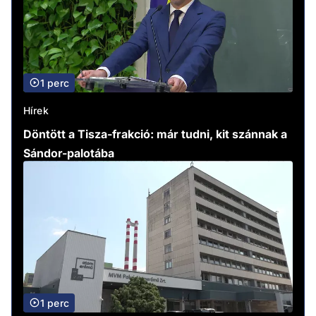
1 perc
Hírek
Döntött a Tisza-frakció: már tudni, kit szánnak a
Sándor-palotába
1 perc