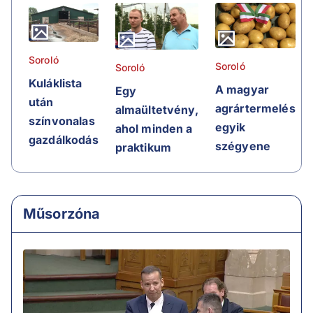
Soroló
Soroló
Soroló
Kuláklista
A magyar
Egy
után
agrártermelés
almaültetvény,
színvonalas
egyik
ahol minden a
gazdálkodás
szégyene
praktikum
Műsorzóna