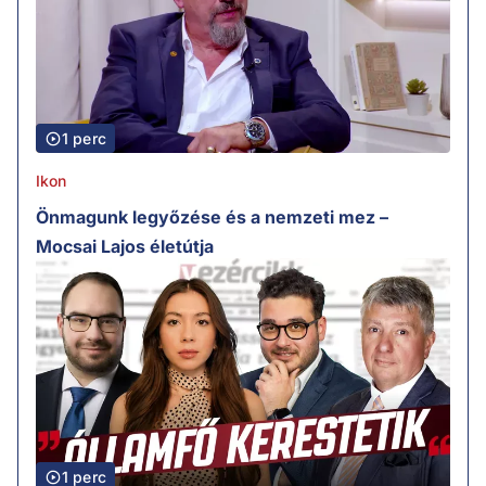
1 perc
Ikon
Önmagunk legyőzése és a nemzeti mez –
Mocsai Lajos életútja
1 perc