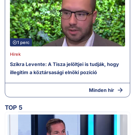
1 perc
Hírek
Szikra Levente: A Tisza jelöltjei is tudják, hogy
illegitim a köztársasági elnöki pozíció
Minden hír
TOP 5
M