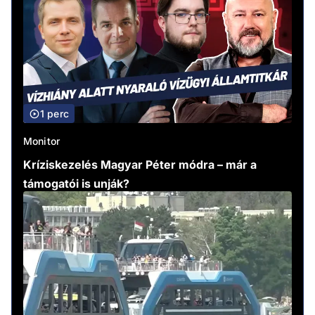
1 perc
Monitor
Kríziskezelés Magyar Péter módra – már a
támogatói is unják?