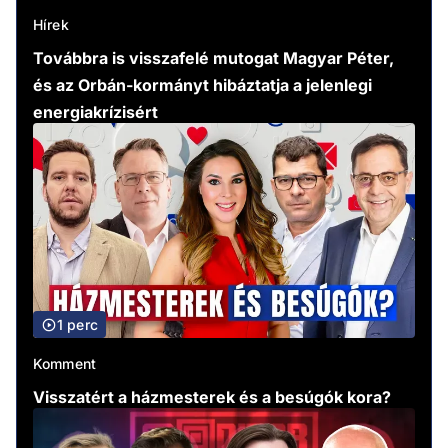
Hírek
Továbbra is visszafelé mutogat Magyar Péter,
és az Orbán-kormányt hibáztatja a jelenlegi
energiakrízisért
1 perc
Komment
Visszatért a házmesterek és a besúgók kora?