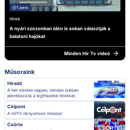
1 perc
Hírek
A nyári szezonban idén is sokan választják a
balatoni hajókat
Minden
Hír Tv videó
Műsoraink
Híradó
A hét minden napján, minden órában
jelentkezünk a legfrissebb hírekkel.
Célpont
A HírTV oknyomozó műsora!
Csörte