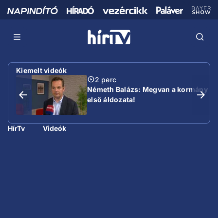
Kiemelt videók
2 perc
Németh Balázs: Megvan a kormány
első áldozata!
HírTv
Videók