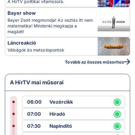
A HírTV politikai vitaműsora.
Bayer show
Bayer Zsolt megmondja! Az osztás itt nem
matematika! Mindenki megkapja a
magáét!
Láncreakció
Válságok és metszéspontok
Tovább az összes műsorhoz
A HírTV mai műsorai
06:00
Vezércikk
07:00
Híradó
07:30
Napindító