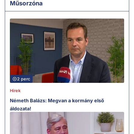
Műsorzóna
2 perc
Hírek
Németh Balázs: Megvan a kormány első
áldozata!