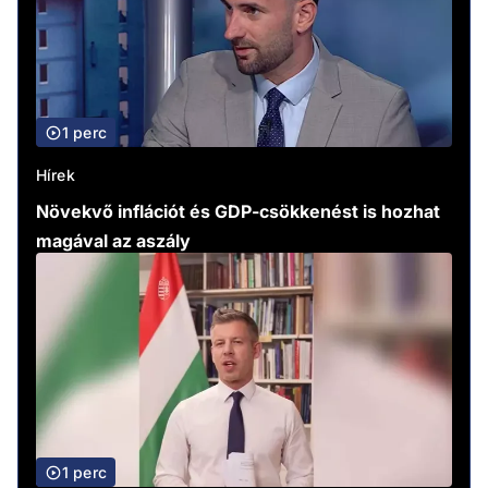
1 perc
Hírek
Növekvő inflációt és GDP-csökkenést is hozhat
magával az aszály
1 perc