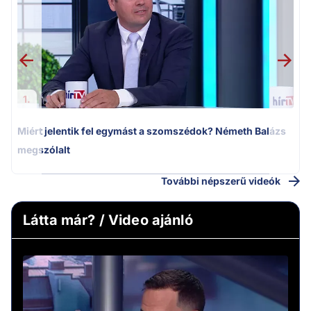
k
1.
Miért jelentik fel egymást a szomszédok? Németh Balázs
megszólalt
További népszerű videók
Látta már? / Video ajánló