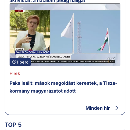
aktivistát, a hatalom pedig hallgat
1 perc
Hírek
Paks leállt: mások megoldást kerestek, a Tisza-
kormány magyarázatot adott
Minden hír
TOP 5