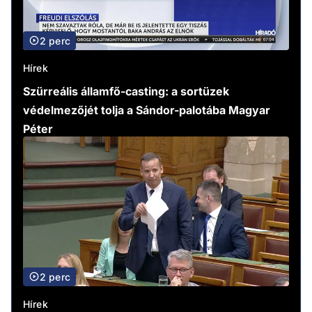
2 perc
Hírek
Szürreális államfő-casting: a sortüzek
védelmezőjét tolja a Sándor-palotába Magyar
Péter
2 perc
Hírek