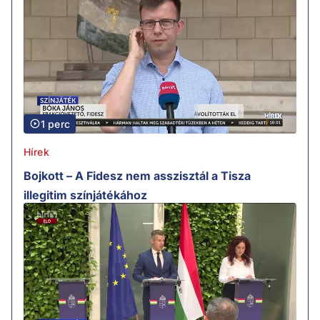
1 perc
Hírek
Bojkott – A Fidesz nem asszisztál a Tisza
illegitim színjátékához