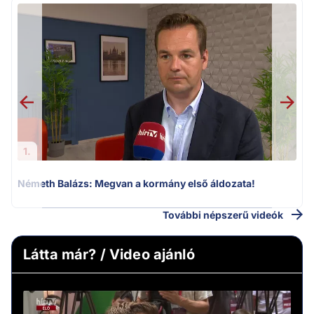
H
1.
Németh Balázs: Megvan a kormány első áldozata!
További népszerű videók
Látta már? / Video ajánló