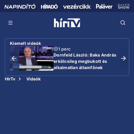
Kiemelt videók
1 perc
Dornfeld László: Baka András
erkölcsileg megbukott és
alkalmatlan államfőnek
HírTv
Videók