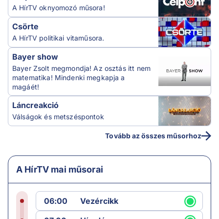
A HírTV oknyomozó műsora!
Csörte
A HírTV politikai vitaműsora.
Bayer show
Bayer Zsolt megmondja! Az osztás itt nem
matematika! Mindenki megkapja a
magáét!
Láncreakció
Válságok és metszéspontok
Tovább az összes műsorhoz
A HírTV mai műsorai
06:00
Vezércikk