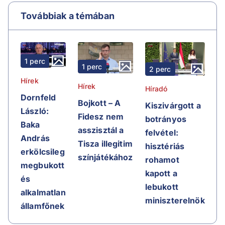
Továbbiak a témában
1 perc
1 perc
2 perc
Hírek
Hírek
Híradó
Dornfeld
Bojkott – A
Kiszivárgott a
László:
Fidesz nem
botrányos
Baka
asszisztál a
felvétel:
András
Tisza illegitim
hisztériás
erkölcsileg
színjátékához
rohamot
megbukott
kapott a
és
lebukott
alkalmatlan
miniszterelnök
államfőnek