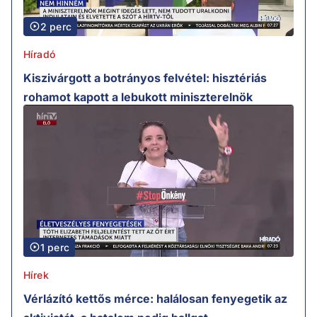
2 perc
Híradó
Kiszivárgott a botrányos felvétel: hisztériás
rohamot kapott a lebukott miniszterelnök
1 perc
Hírek
Vérlázító kettős mérce: halálosan fenyegetik az