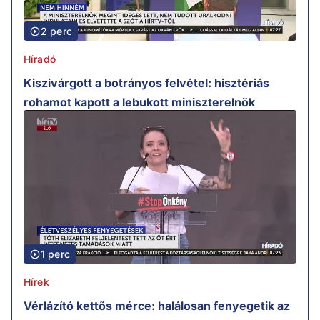
2 perc
Híradó
Kiszivárgott a botrányos felvétel: hisztériás
rohamot kapott a lebukott miniszterelnök
1 perc
Hírek
Vérlázító kettős mérce: halálosan fenyegetik az