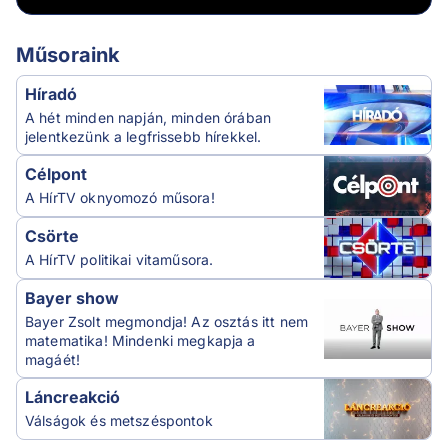
Műsoraink
Híradó
A hét minden napján, minden órában
jelentkezünk a legfrissebb hírekkel.
Célpont
A HírTV oknyomozó műsora!
Csörte
A HírTV politikai vitaműsora.
Bayer show
Bayer Zsolt megmondja! Az osztás itt nem
matematika! Mindenki megkapja a
magáét!
Láncreakció
Válságok és metszéspontok