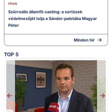
Hírek
Szürreális államfő-casting: a sortüzek
védelmezőjét tolja a Sándor-palotába Magyar
Péter
Minden hír
TOP 5
H