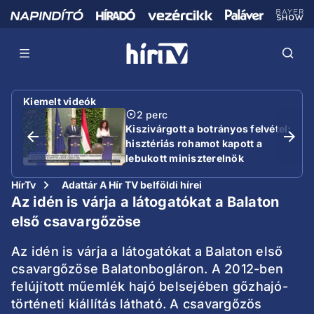
Kiemelt videók
2 perc
Kiszivárgott a botrányos felvétel:
hisztériás rohamot kapott a
lebukott miniszterelnök
HírTv
Adattár A Hír TV belföldi hírei
Az idén is várja a látogatókat a Balaton
első csavargőzöse
Az idén is várja a látogatókat a Balaton első
csavargőzöse Balatonbogláron. A 2012-ben
felújított műemlék hajó belsejében gőzhajó-
történeti kiállítás látható. A csavargőzös