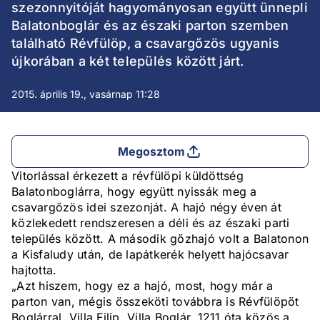
szezonnyitóját hagyományosan együtt ünnepli
Balatonboglár és az északi parton szemben
található Révfülöp, a csavargőzös ugyanis
újkorában a két település között járt.
2015. április 19., vasárnap 11:28
Megosztom
Vitorlással érkezett a révfülöpi küldöttség
Balatonboglárra, hogy együtt nyissák meg a
csavargőzös idei szezonját. A hajó négy éven át
közlekedett rendszeresen a déli és az északi parti
település között. A második gőzhajó volt a Balatonon
a Kisfaludy után, de lapátkerék helyett hajócsavar
hajtotta.
„Azt hiszem, hogy ez a hajó, most, hogy már a
parton van, mégis összeköti továbbra is Révfülöpöt
Boglárral, Villa Filip, Villa Boglár, 1211 óta közös a