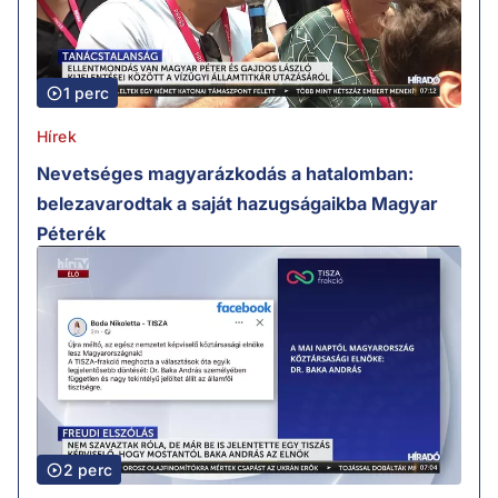
1 perc
Hírek
Nevetséges magyarázkodás a hatalomban:
belezavarodtak a saját hazugságaikba Magyar
Péterék
2 perc