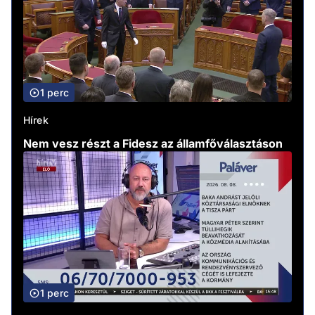
1 perc
Hírek
Nem vesz részt a Fidesz az államfőválasztáson
1 perc