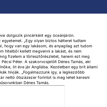
éve dolgozik pincérként egy óceánjárón.
z egyetemet. „Egy olyan biztos hátteret tudtam
, hogy van egy lakásom, és anyagilag azt tudom
hitelből kellett megvenni a lakást, és nem
g fizetem a törlesztőrészletet, hanem ezt meg
a Pécsi Péter. A szakorvosjelölt Dénes Tamás, aki
nöke, öt éve jár Angliába. Kezdetben egy brit állami
kák hívják. „Fogalmazzunk így, a legkezdőbb
ár nettó ötszázezer forintot is meg lehet keresni
űsorunkban Dénes Tamás.