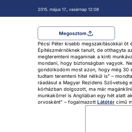
2015. május 17., vasárnap 12:08
Megosztom
Pécsi Péter kisebb megszakításokkal öt 
Építészmérnöknek tanult, de otthagyta a
megteremteni magamnak a kinti munkával
mondani, hogy biztonságban vagyok. Nem 
gondolkodom most azon, hogy még 30 évi
tudtam teremteni hitel nélkül is” – mondt
ráadásul a Magyar Rezidens Szövetség el
kórházban dolgozott, ma már magánklini
munkakörrel is Angliában egy hét alatt ak
orvosként” – fogalmazott
Látótér
című m