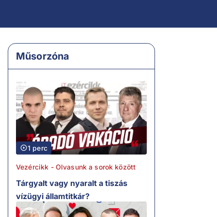
Műsorzóna
1 perc
Vezércikk - Olvasunk a sorok között
Tárgyalt vagy nyaralt a tiszás
vízügyi államtitkár?