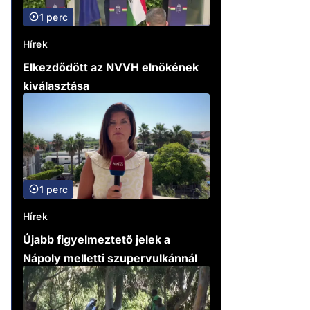
1 perc
Hírek
Elkezdődött az NVVH elnökének
kiválasztása
1 perc
Hírek
Újabb figyelmeztető jelek a
Nápoly melletti szupervulkánnál