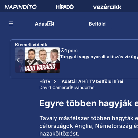
Adás
Belföld
Kiemelt videók
1 perc
Tárgyalt vagy nyaralt a tiszás vízügy
HírTv
Adattár A Hír TV belföldi hírei
David Cameron
Kivándorlás
Egyre többen hagyják e
Tavaly másfélszer többen hagyták e
célországok Anglia, Németország és
hazaköltözést.