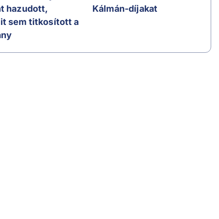
t hazudott,
Kálmán-díjakat
t sem titkosított a
ány