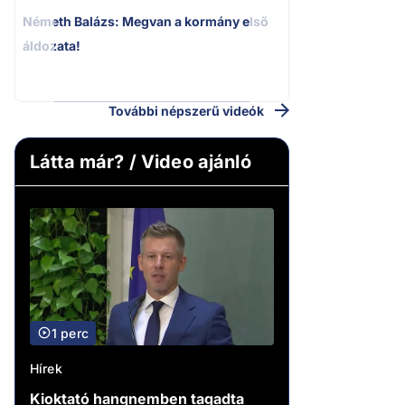
Németh Balázs: Megvan a kormány első
Kioktató hangne
áldozata!
Magyar Péter a vá
riportere felé
További népszerű videók
Látta már? / Video ajánló
1 perc
Hírek
Kioktató hangnemben tagadta