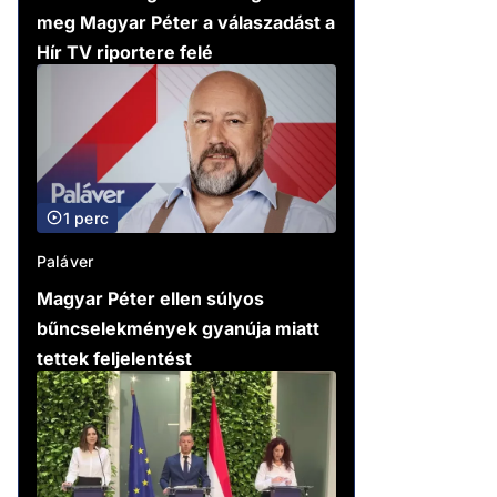
meg Magyar Péter a válaszadást a
Hír TV riportere felé
1 perc
Paláver
Magyar Péter ellen súlyos
bűncselekmények gyanúja miatt
tettek feljelentést