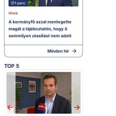
1 perc
Hírek
A kormányfő azzal mentegette
magát a tájékoztatón, hogy ő
semmilyen utasítást nem adott
Minden hír
TOP 5
1.
2.