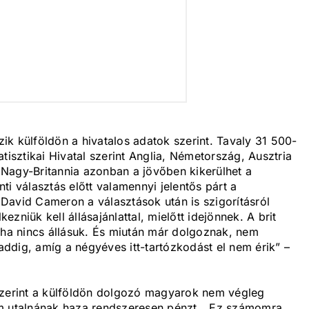
k külföldön a hivatalos adatok szerint. Tavaly 31 500-
tisztikai Hivatal szerint Anglia, Németország, Ausztria
Nagy-Britannia azonban a jövőben kikerülhet a
i választás előtt valamennyi jelentős párt a
David Cameron a választások után is szigorításról
zniük kell állásajánlattal, mielőtt idejönnek. A brit
 ha nincs állásuk. És miután már dolgoznak, nem
ddig, amíg a négyéves itt-tartózkodást el nem érik” –
szerint a külföldön dolgozó magyarok nem végleg
em utalnának haza rendszeresen pénzt. „Ez számomra