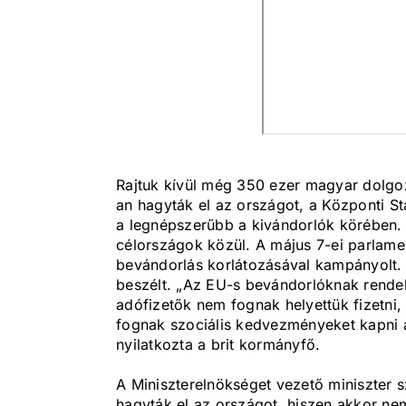
Rajtuk kívül még 350 ezer magyar dolgozi
an hagyták el az országot, a Központi Sta
a legnépszerűbb a kivándorlók körében. 
célországok közül. A május 7-ei parlament
bevándorlás korlátozásával kampányolt. 
beszélt. „Az EU-s bevándorlóknak rendelke
adófizetők nem fognak helyettük fizetni,
fognak szociális kedvezményeket kapni a
nyilatkozta a brit kormányfő.
A Miniszterelnökséget vezető miniszter 
hagyták el az országot, hiszen akkor n