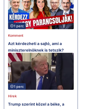
1 perc
Komment
Azt kérdezheti a sajtó, ami a
miniszterelnöknek is tetszik?
1 perc
Hírek
Trump szerint közel a béke, a