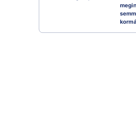
megin
semmi
korm