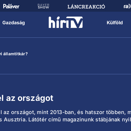
Gazdaság
Külföld
i államtitkár?
l az országot
l az országot, mint 2013-ban, és hatszor többen,
 Ausztria. Látótér című magazinunk stábjának nyi