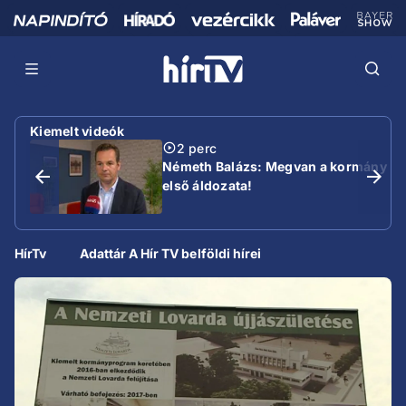
Kiemelt videók
2 perc
Németh Balázs: Megvan a kormány
első áldozata!
HírTv
Adattár A Hír TV belföldi hírei