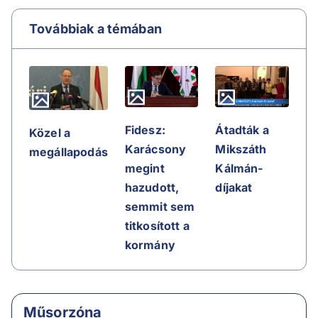
Továbbiak a témában
Fidesz:
Átadták a
Közel a
Karácsony
Mikszáth
megállapodás
megint
Kálmán-
hazudott,
díjakat
semmit sem
titkosított a
kormány
Műsorzóna