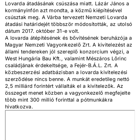
Lovarda átadásának csúszása miatt. Lázár János a
kormányinfón azt mondta, a közmű kiépítésével
csúsztak meg. A Várba tervezett Nemzeti Lovarda
átadási határidejét többször módosították, az utolsó
dátum 2017. október 31-e volt.
A lovarda átépítésének és bővítésének beruházója a
Magyar Nemzeti Vagyonkezelő Zrt. A kivitelezést az
állami tendereken jól szereplő konzorcium végzi, a
West Hungária Bau Kft., valamint Mészáros Lőrinc
családjának érdekeltsége, a Fejér-B.Á.L. Zrt. A
közbeszerzési adatbázisban a lovarda kivitelezési
szerződése nincs benne. A munkát eredetileg nettó
2,5 milliárd forintért vállalták el a kivitelezők. Az
összeget menet közben a vagyonkezelő megfejelte
több mint 300 millió forinttal a pótmunkákra
hivatkozva.