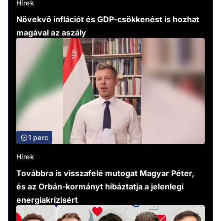
Hírek
Növekvő inflációt és GDP-csökkenést is hozhat
magával az aszály
1 perc
Hírek
Továbbra is visszafelé mutogat Magyar Péter,
és az Orbán-kormányt hibáztatja a jelenlegi
energiakrízisért