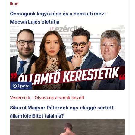
Ikon
Önmagunk legyőzése és a nemzeti mez –
Mocsai Lajos életútja
1 perc
Vezércikk - Olvasunk a sorok között
Sikerül Magyar Péternek egy eléggé sértett
államfőjelöltet találnia?