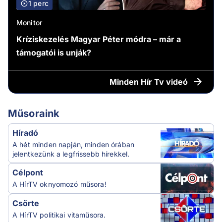
1 perc
Monitor
Kríziskezelés Magyar Péter módra – már a
támogatói is unják?
Minden
Hír Tv videó
Műsoraink
Híradó
A hét minden napján, minden órában
jelentkezünk a legfrissebb hírekkel.
Célpont
A HírTV oknyomozó műsora!
Csörte
A HírTV politikai vitaműsora.