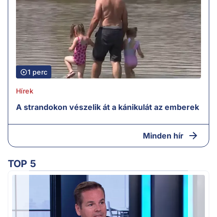
1 perc
Hírek
A strandokon vészelik át a kánikulát az emberek
Minden hír
TOP 5
M
k