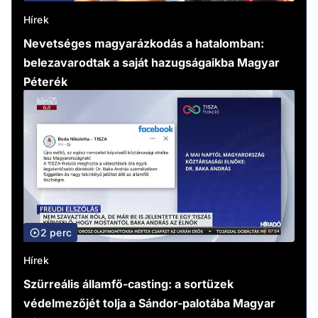
Hírek
Nevetséges magyarázkodás a hatalomban:
belezavarodtak a saját hazugságaikba Magyar
Péterék
2 perc
Hírek
Szürreális államfő-casting: a sortüzek
védelmezőjét tolja a Sándor-palotába Magyar