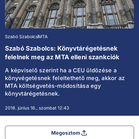
Szabó Szabolcs
MTA
Szabó Szabolcs: Könyvtárégetésnek
felelnek meg az MTA elleni szankciók
A képviselő szerint ha a CEU üldözése a
könyvégetésnek feleltethető meg, akkor az
MTA költségvetés-módosítása egy
könyvtárégetésnek.
2018. június 16., szombat 12:43
Megosztom