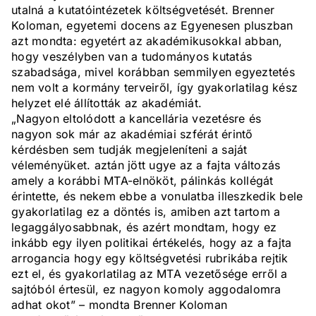
utalná a kutatóintézetek költségvetését. Brenner
Koloman, egyetemi docens az Egyenesen pluszban
azt mondta: egyetért az akadémikusokkal abban,
hogy veszélyben van a tudományos kutatás
szabadsága, mivel korábban semmilyen egyeztetés
nem volt a kormány terveiről, így gyakorlatilag kész
helyzet elé állították az akadémiát.
„Nagyon eltolódott a kancellária vezetésre és
nagyon sok már az akadémiai szférát érintő
kérdésben sem tudják megjeleníteni a saját
véleményüket. aztán jött ugye az a fajta változás
amely a korábbi MTA-elnököt, pálinkás kollégát
érintette, és nekem ebbe a vonulatba illeszkedik bele
gyakorlatilag ez a döntés is, amiben azt tartom a
legaggályosabbnak, és azért mondtam, hogy ez
inkább egy ilyen politikai értékelés, hogy az a fajta
arrogancia hogy egy költségvetési rubrikába rejtik
ezt el, és gyakorlatilag az MTA vezetősége erről a
sajtóból értesül, ez nagyon komoly aggodalomra
adhat okot” – mondta Brenner Koloman