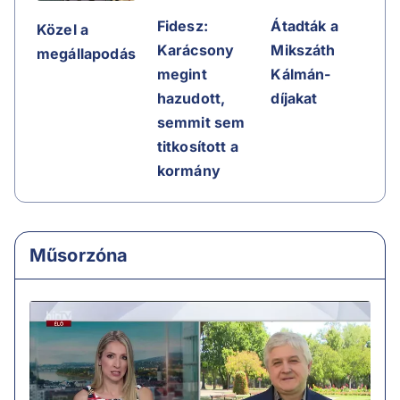
Fidesz:
Átadták a
Közel a
Karácsony
Mikszáth
megállapodás
megint
Kálmán-
hazudott,
díjakat
semmit sem
titkosított a
kormány
Műsorzóna