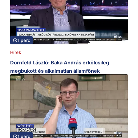
1 perc
Hírek
Dornfeld László: Baka András erkölcsileg
megbukott és alkalmatlan államfőnek
1 perc