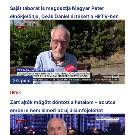
Saját táborát is megosztja Magyar Péter
elnökjelöltje, Deák Dániel értékelt a HírTV-ben
2 perc
Hírek
Zárt ajtók mögött döntött a hatalom – az utca
embere nem ismeri az új államfőjelöltet