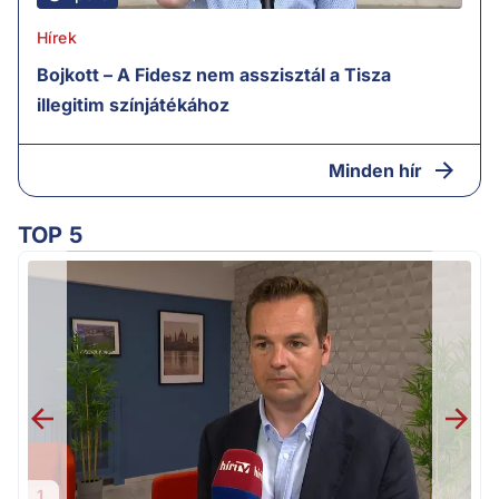
Hírek
Bojkott – A Fidesz nem asszisztál a Tisza
illegitim színjátékához
Minden hír
TOP 5
H
1.