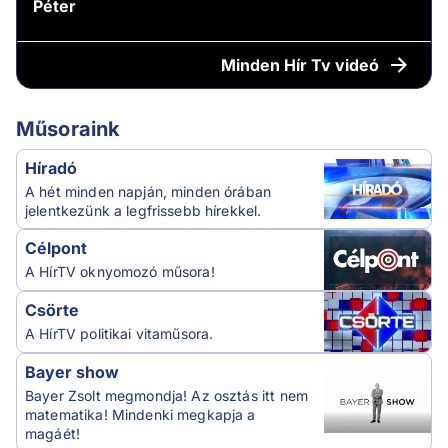
Péter
Minden
Hír Tv videó
Műsoraink
Híradó
A hét minden napján, minden órában
jelentkezünk a legfrissebb hírekkel.
Célpont
A HírTV oknyomozó műsora!
Csörte
A HírTV politikai vitaműsora.
Bayer show
Bayer Zsolt megmondja! Az osztás itt nem
matematika! Mindenki megkapja a
magáét!