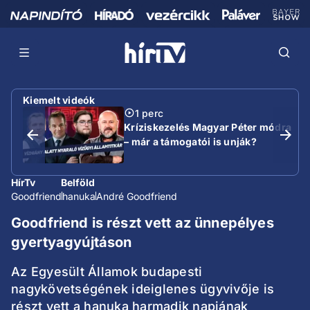
Kiemelt videók
1 perc
Kríziskezelés Magyar Péter módra
– már a támogatói is unják?
HírTv
Belföld
Goodfriend
hanuka
André Goodfriend
Goodfriend is részt vett az ünnepélyes
gyertyagyújtáson
Az Egyesült Államok budapesti
nagykövetségének ideiglenes ügyvivője is
részt vett a hanuka harmadik napjának