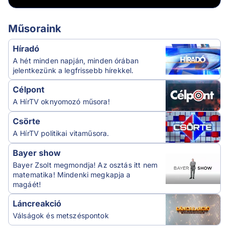
Műsoraink
Híradó
A hét minden napján, minden órában
jelentkezünk a legfrissebb hírekkel.
Célpont
A HírTV oknyomozó műsora!
Csörte
A HírTV politikai vitaműsora.
Bayer show
Bayer Zsolt megmondja! Az osztás itt nem
matematika! Mindenki megkapja a
magáét!
Láncreakció
Válságok és metszéspontok