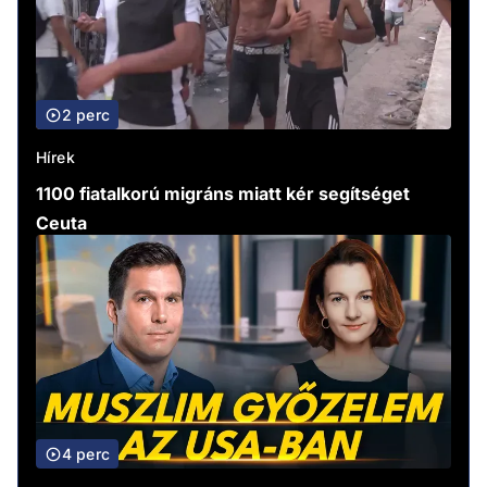
2 perc
Hírek
1100 fiatalkorú migráns miatt kér segítséget
Ceuta
4 perc