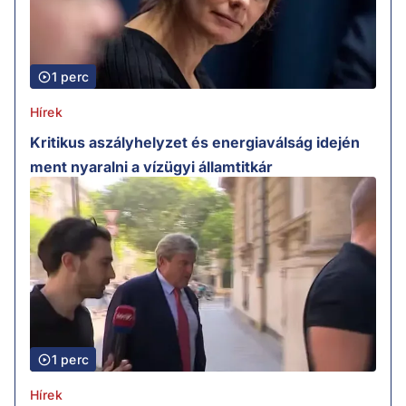
1 perc
Hírek
Kritikus aszályhelyzet és energiaválság idején
ment nyaralni a vízügyi államtitkár
1 perc
Hírek