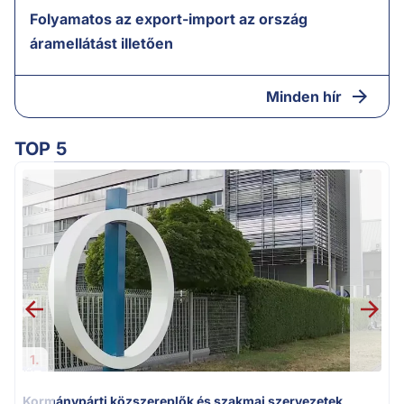
Folyamatos az export-import az ország
áramellátást illetően
Minden hír
TOP 5
1.
Kormánypárti közszereplők és szakmai szervezetek