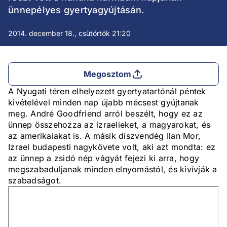
ünnepélyes gyertyagyújtásán.
2014. december 18., csütörtök 21:20
Megosztom
A Nyugati téren elhelyezett gyertyatartónál péntek
kivételével minden nap újabb mécsest gyújtanak
meg. André Goodfriend arról beszélt, hogy ez az
ünnep összehozza az izraelieket, a magyarokat, és
az amerikaiakat is. A másik díszvendég Ilan Mor,
Izrael budapesti nagykövete volt, aki azt mondta: ez
az ünnep a zsidó nép vágyát fejezi ki arra, hogy
megszabaduljanak minden elnyomástól, és kivívják a
szabadságot.