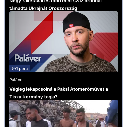
Négy rakétával és több mint száz drónnal
támadta Ukrajnát Oroszország
1 perc
Paláver
Végleg lekapcsolná a Paksi Atomerőművet a
Tisza-kormány tagja?