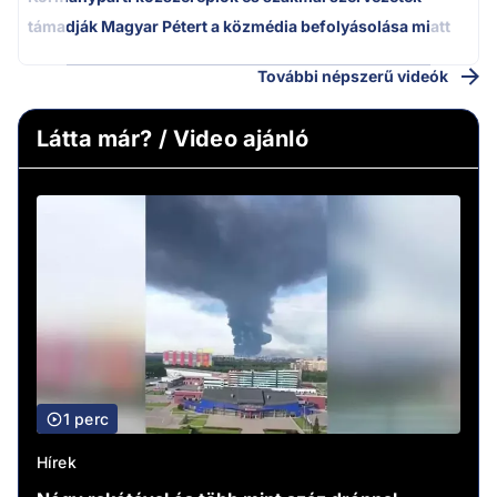
támadják Magyar Pétert a közmédia befolyásolása miatt
További népszerű videók
Látta már? / Video ajánló
1 perc
Hírek