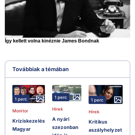
Továbbiak a témában
1 perc
1 perc
1 perc
Hírek
Monitor
Hírek
A nyári
Kríziskezelés
Kritikus
szezonban
Magyar
aszályhelyzet