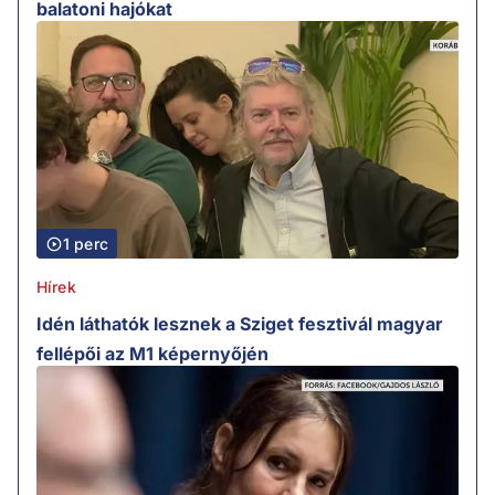
balatoni hajókat
1 perc
Hírek
Idén láthatók lesznek a Sziget fesztivál magyar
fellépői az M1 képernyőjén