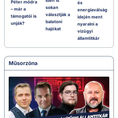
idén is
Péter módra
és
sokan
– már a
energiaválság
választják a
támogatói is
idején ment
balatoni
unják?
nyaralni a
hajókat
vízügyi
államtitkár
Műsorzóna