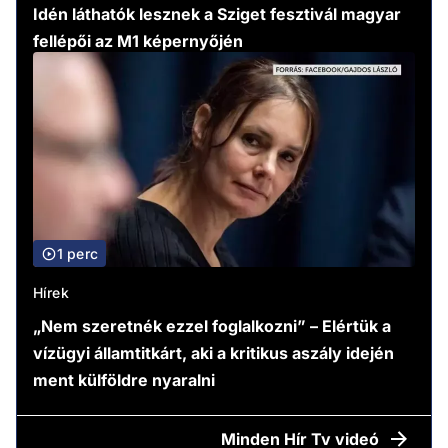
Idén láthatók lesznek a Sziget fesztivál magyar
fellépői az M1 képernyőjén
1 perc
Hírek
„Nem szeretnék ezzel foglalkozni” – Elértük a
vízügyi államtitkárt, aki a kritikus aszály idején
ment külföldre nyaralni
Minden
Hír Tv videó