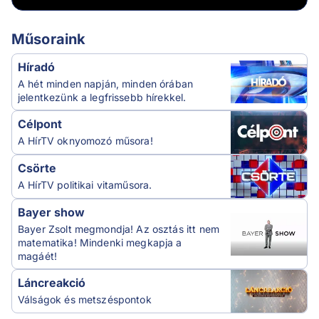
Műsoraink
Híradó
A hét minden napján, minden órában
jelentkezünk a legfrissebb hírekkel.
Célpont
A HírTV oknyomozó műsora!
Csörte
A HírTV politikai vitaműsora.
Bayer show
Bayer Zsolt megmondja! Az osztás itt nem
matematika! Mindenki megkapja a
magáét!
Láncreakció
Válságok és metszéspontok