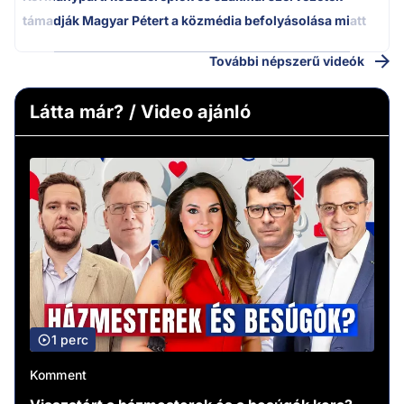
támadják Magyar Pétert a közmédia befolyásolása miatt
További népszerű videók
Látta már? / Video ajánló
1 perc
Komment