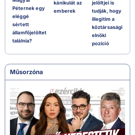
kánikulát az
jelöltjei is
Péternek egy
emberek
tudják, hogy
eléggé
illegitim a
sértett
köztársasági
államfőjelöltet
elnöki
találnia?
pozíció
Műsorzóna