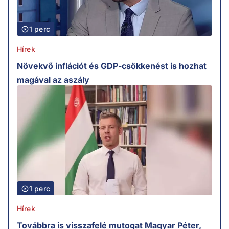
1 perc
Hírek
Növekvő inflációt és GDP-csökkenést is hozhat
magával az aszály
1 perc
Hírek
Továbbra is visszafelé mutogat Magyar Péter,