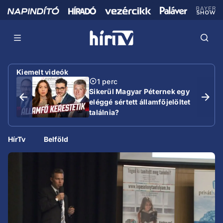
Kiemelt videók
1 perc
Sikerül Magyar Péternek egy
eléggé sértett államfőjelöltet
találnia?
HírTv
Belföld