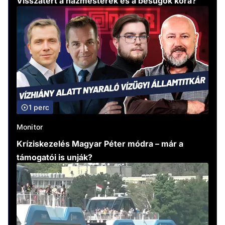
Visszatért a házmesterek és a besúgók kora?
1 perc
Monitor
Kríziskezelés Magyar Péter módra – már a
támogatói is unják?