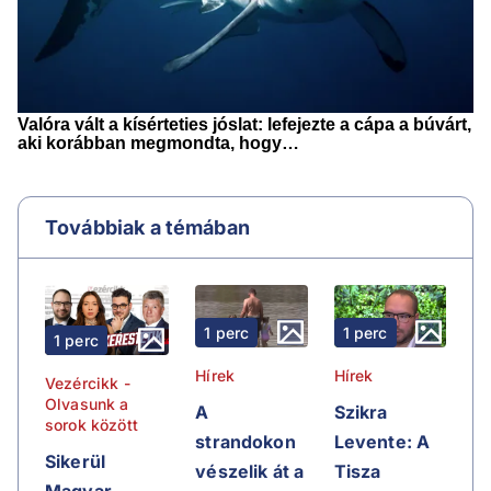
Továbbiak a témában
1 perc
1 perc
1 perc
Hírek
Hírek
Vezércikk -
Olvasunk a
A
Szikra
sorok között
strandokon
Levente: A
Sikerül
vészelik át a
Tisza
Magyar