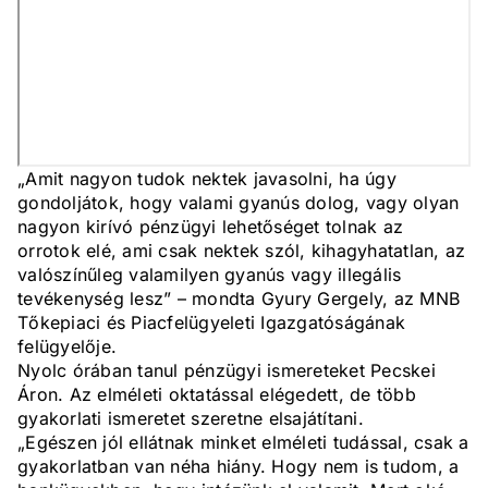
„Amit nagyon tudok nektek javasolni, ha úgy
gondoljátok, hogy valami gyanús dolog, vagy olyan
nagyon kirívó pénzügyi lehetőséget tolnak az
orrotok elé, ami csak nektek szól, kihagyhatatlan, az
valószínűleg valamilyen gyanús vagy illegális
tevékenység lesz” – mondta Gyury Gergely, az MNB
Tőkepiaci és Piacfelügyeleti Igazgatóságának
felügyelője.
Nyolc órában tanul pénzügyi ismereteket Pecskei
Áron. Az elméleti oktatással elégedett, de több
gyakorlati ismeretet szeretne elsajátítani.
„Egészen jól ellátnak minket elméleti tudással, csak a
gyakorlatban van néha hiány. Hogy nem is tudom, a