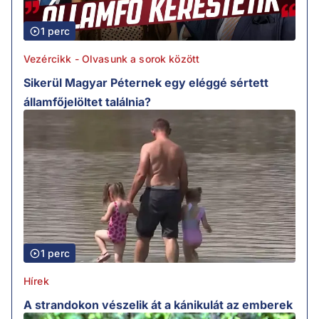
1 perc
Vezércikk - Olvasunk a sorok között
Sikerül Magyar Péternek egy eléggé sértett
államfőjelöltet találnia?
1 perc
Hírek
A strandokon vészelik át a kánikulát az emberek