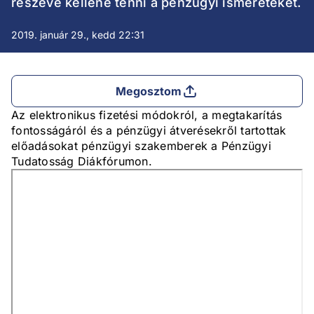
részévé kellene tenni a pénzügyi ismereteket.
2019. január 29., kedd 22:31
Megosztom
Az elektronikus fizetési módokról, a megtakarítás
fontosságáról és a pénzügyi átverésekről tartottak
előadásokat pénzügyi szakemberek a Pénzügyi
Tudatosság Diákfórumon.