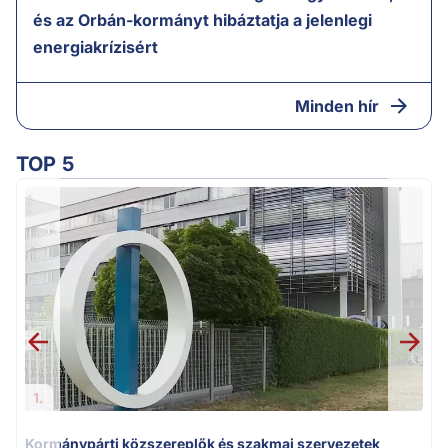
és az Orbán-kormányt hibáztatja a jelenlegi
energiakrízisért
Minden hír
TOP 5
1.
Kormánypárti közszereplők és szakmai szervezetek