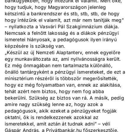
bankügyekben, hogy intézünk el valamit. Mert oké,
hogy tudjuk, hogy Magyarországon jelenleg
kétszintű a bankrendszer és stb, stb, stb, de hogy
hogy intézünk el valamit, azt már nem tanítják meg”
– nyilatkozta a Vasvári Pál Szakgimnázium diákja.
Nemcsak a felnőtt lakosság és a diákok pénzügyi
ismeretei hiányosak, a pedagógusok ilyen irányú
képzésére is szükség van.
„Készül az új Nemzeti Alaptanterv, ennek egyelőre
egy munkaváltozata az, ami nyilvánosságra került.
Ez még önmagában nem tartalmazta különálló,
önálló tantárgyként a pénzügyi ismereteket, de ezt a
minisztérium részéről is többször megerősítették,
hogy ez még folyamatban van, ennek az alakítása,
tehát azért nem biztos, hogy nem fog abba
bekerülni. Szükség az biztos van rá. A másik, pedig
amire nagy szükség lenne az, hogy azok a
pedagógusok, akik ezeket a pénzügyeket fogják
oktatni, ők is rendelkezzenek azokkal az
ismeretekkel, amit aztán át tudnak adni” – véli
Gáspár András, a Privátbankár.hu főszerkesztője.