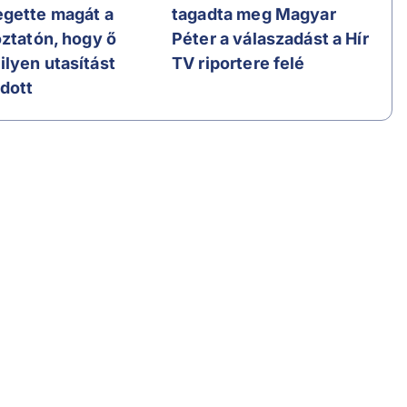
gette magát a
tagadta meg Magyar
oztatón, hogy ő
Péter a válaszadást a Hír
lyen utasítást
TV riportere felé
dott