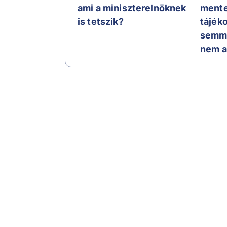
ami a miniszterelnöknek
mente
is tetszik?
tájék
semmi
nem a