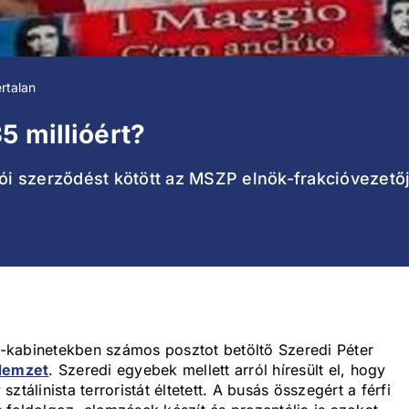
rtalan
5 millióért?
dói szerződést kötött az MSZP elnök-frakcióvezetőj
-kabinetekben számos posztot betöltő Szeredi Péter
 Nemzet
. Szeredi egyebek mellett arról híresült el, hogy
tálinista terroristát éltetett. A busás összegért a férfi