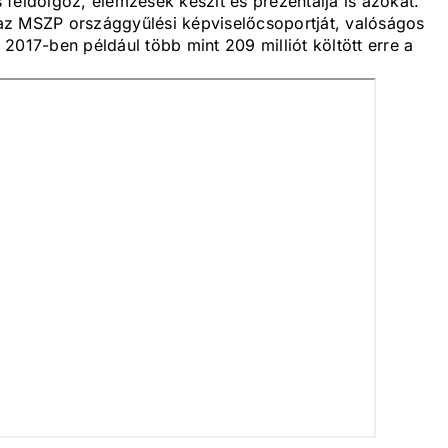
feldolgoz, elemzések készít és prezentálja is azokat.
i az MSZP országgyűlési képviselőcsoportját, valóságos
2017-ben például több mint 209 milliót költött erre a