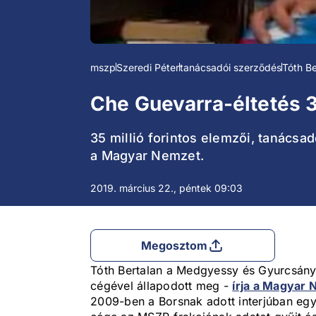
mszp
Szeredi Péter
tanácsadói szerződés
Tóth Be
Che Guevarra-éltetés 3
35 millió forintos elemzői, tanácsa
a Magyar Nemzet.
2019. március 22., péntek 09:03
Megosztom
Tóth Bertalan a Medgyessy és Gyurcsány
cégével állapodott meg -
írja a Magyar
2009-ben a Borsnak adott interjúban egy sz