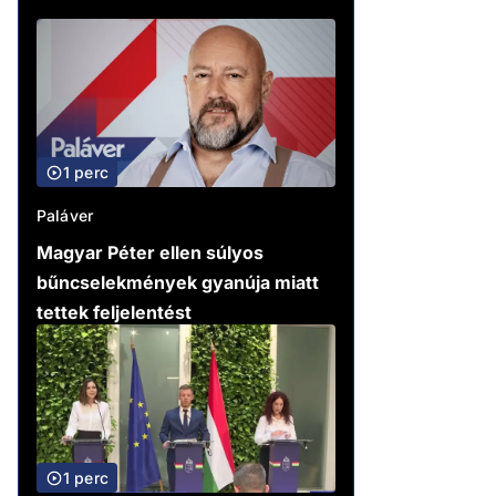
1 perc
Paláver
Magyar Péter ellen súlyos
bűncselekmények gyanúja miatt
tettek feljelentést
1 perc