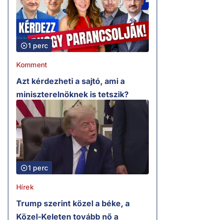
1 perc
Komment
Azt kérdezheti a sajtó, ami a
miniszterelnöknek is tetszik?
1 perc
Hírek
Trump szerint közel a béke, a
Közel-Keleten tovább nő a