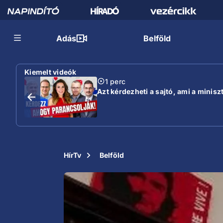
Adás
Belföld
Kiemelt videók
1 perc
Azt kérdezheti a sajtó, ami a minisz
HírTv
Belföld