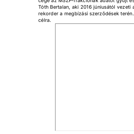
cége az MSZP-frakciónak adatot gyűjt és 
Tóth Bertalan, aki 2016 júniusától vezet
rekorder a megbízási szerződések terén. 
célra.