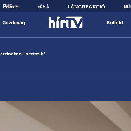
Gazdaság
Külföld
terelnöknek is tetszik?