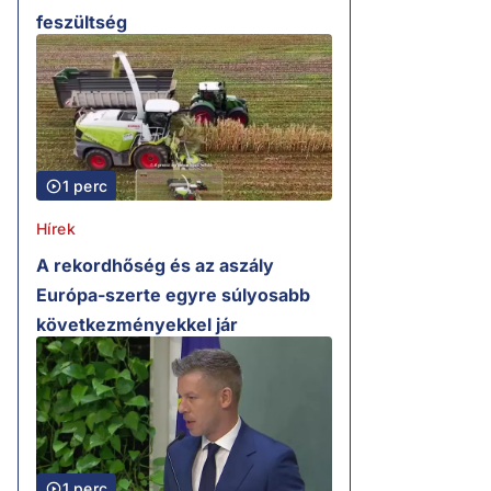
feszültség
1 perc
Hírek
A rekordhőség és az aszály
Európa-szerte egyre súlyosabb
következményekkel jár
1 perc