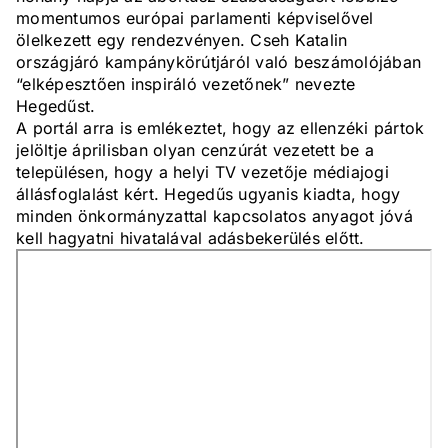
momentumos európai parlamenti képviselővel
ölelkezett egy rendezvényen. Cseh Katalin
országjáró kampánykörútjáról való beszámolójában
“elképesztően inspiráló vezetőnek” nevezte
Hegedűst.
A portál arra is emlékeztet, hogy az ellenzéki pártok
jelöltje áprilisban olyan cenzúrát vezetett be a
településen, hogy a helyi TV vezetője médiajogi
állásfoglalást kért. Hegedűs ugyanis kiadta, hogy
minden önkormányzattal kapcsolatos anyagot jóvá
kell hagyatni hivatalával adásbekerülés előtt.