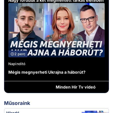
Nagy fordulat a két megmentett farkas életében
2 perc
Napindító
Mégis megnyerheti Ukrajna a háborút?
Minden
Hír Tv videó
Műsoraink