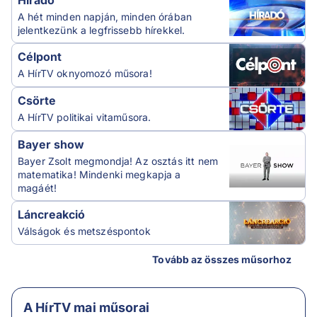
Híradó
A hét minden napján, minden órában
jelentkezünk a legfrissebb hírekkel.
Célpont
A HírTV oknyomozó műsora!
Csörte
A HírTV politikai vitaműsora.
Bayer show
Bayer Zsolt megmondja! Az osztás itt nem
matematika! Mindenki megkapja a
magáét!
Láncreakció
Válságok és metszéspontok
Tovább az összes műsorhoz
A HírTV mai műsorai