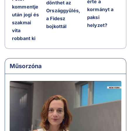
érte a
dönthet az
kommentje
kormányt a
Országgyűlés,
után jogi és
paksi
a Fidesz
szakmai
helyzet?
bojkottál
vita
robbant ki
Műsorzóna