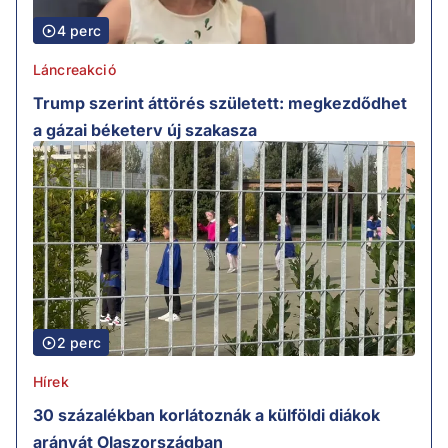
4 perc
Láncreakció
Trump szerint áttörés született: megkezdődhet
a gázai béketerv új szakasza
2 perc
Hírek
30 százalékban korlátoznák a külföldi diákok
arányát Olaszországban