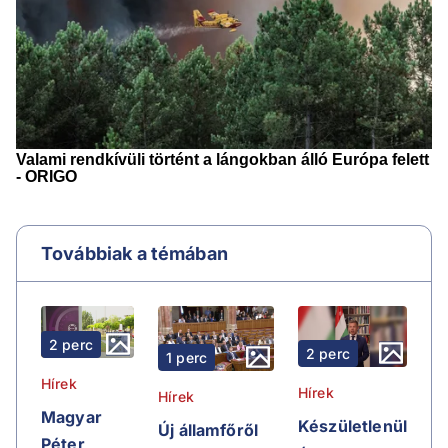
Továbbiak a témában
2 perc
2 perc
1 perc
Hírek
Hírek
Hírek
Magyar
Készületlenül
Új államfőről
Péter