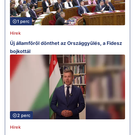
1 perc
Hírek
Új államfőről dönthet az Országgyűlés, a Fidesz
bojkottál
2 perc
Hírek