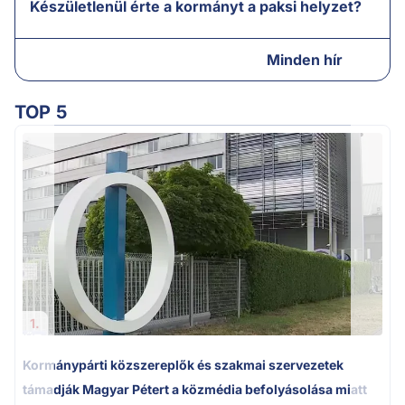
Készületlenül érte a kormányt a paksi helyzet?
Minden hír
TOP 5
1.
Kormánypárti közszereplők és szakmai szervezetek
támadják Magyar Pétert a közmédia befolyásolása miatt