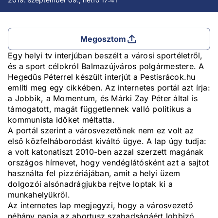
Megosztom
Egy helyi tv interjúban beszélt a városi sportéletről,
és a sport célokról Balmazújváros polgármestere. A
Hegedűs Péterrel készült interjút a Pestisrácok.hu
említi meg egy cikkében. Az internetes portál azt írja:
a Jobbik, a Momentum, és Márki Zay Péter által is
támogatott, magát függetlennek valló politikus a
kommunista időket méltatta.
A portál szerint a városvezetőnek nem ez volt az
első közfelháborodást kiváltó ügye. A lap úgy tudja:
a volt katonatiszt 2010-ben azzal szerzett magának
országos hírnevet, hogy vendéglátósként azt a sajtot
használta fel pizzériájában, amit a helyi üzem
dolgozói alsónadrágjukba rejtve loptak ki a
munkahelyükről.
Az internetes lap megjegyzi, hogy a városvezető
néhány napja az abortusz szabadságáért lobbizó