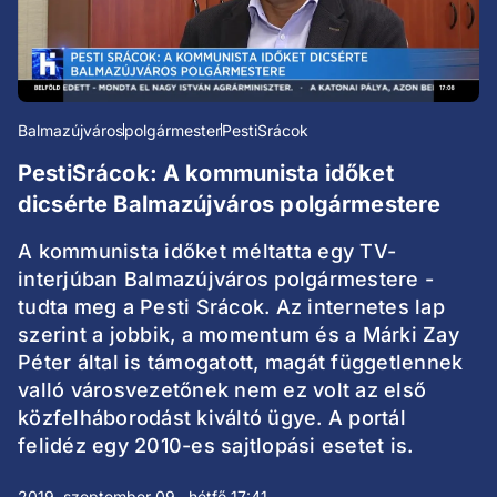
Balmazújváros
polgármester
PestiSrácok
PestiSrácok: A kommunista időket
dicsérte Balmazújváros polgármestere
A kommunista időket méltatta egy TV-
interjúban Balmazújváros polgármestere -
tudta meg a Pesti Srácok. Az internetes lap
szerint a jobbik, a momentum és a Márki Zay
Péter által is támogatott, magát függetlennek
valló városvezetőnek nem ez volt az első
közfelháborodást kiváltó ügye. A portál
felidéz egy 2010-es sajtlopási esetet is.
2019. szeptember 09., hétfő 17:41