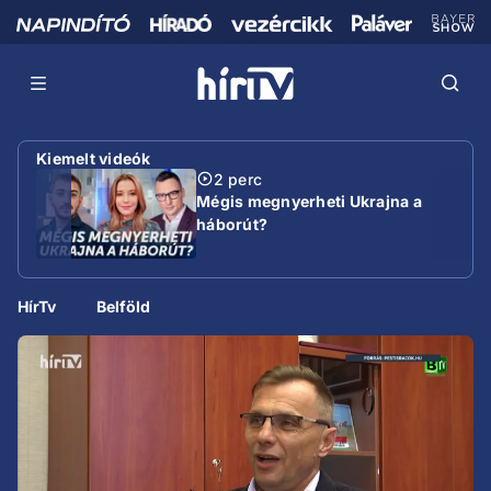
Kiemelt videók
2 perc
Mégis megnyerheti Ukrajna a
háborút?
HírTv
Belföld