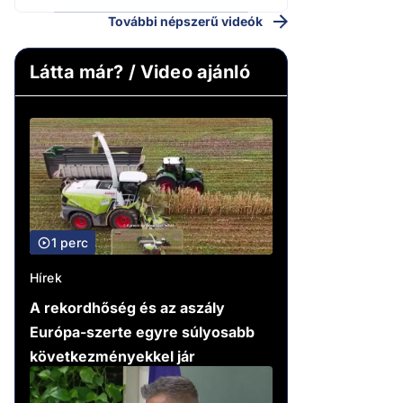
További népszerű videók
Látta már? / Video ajánló
1 perc
Hírek
A rekordhőség és az aszály
Európa-szerte egyre súlyosabb
következményekkel jár