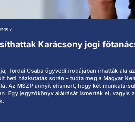
ergely
íthattak Karácsony jogi főtaná
a, Tordai Csaba ügyvédi irodájában írhatták alá az
lt heti házkutatás során – tudta meg a Magyar Nem
 alá. Az MSZP annyit elismert, hogy két munkatárs
. Egy jegyzőkönyv aláírását ismerték el, vagyis a
k.