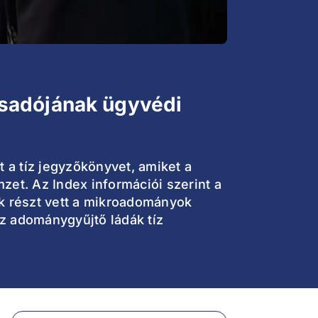
csadójának ügyvédi
t a tíz jegyzőkönyvet, amiket a
zet. Az Index információi szerint a
uk részt vett a mikroadományok
z adománygyűjtő ládák tíz