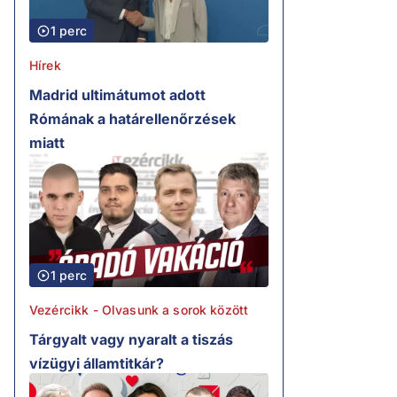
1 perc
Hírek
Madrid ultimátumot adott
Rómának a határellenőrzések
miatt
1 perc
Vezércikk - Olvasunk a sorok között
Tárgyalt vagy nyaralt a tiszás
vízügyi államtitkár?