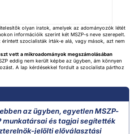
hitelesítők olyan iratok, amelyek az adományozók létét
mokon információik szerint két MSZP-s neve szerepelt.
érintett szocialisták írták-e alá, vagy mások, azt nem
részt vett a mikroadományok megszámolásában
z MSZP eddig nem került képbe az ügyben, ám könnyen
ozást. A lap kérdésekkel fordult a szocialista párthoz
ebben az ügyben, egyetlen MSZP-
 munkatársai és tagjai segítették
erelnök-jelölti előválasztási