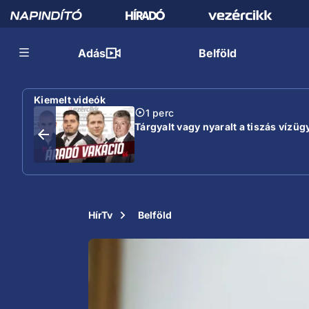
Adás
Belföld
Kiemelt videók
1 perc
Tárgyalt vagy nyaralt a tiszás vízügy
HírTv
Belföld