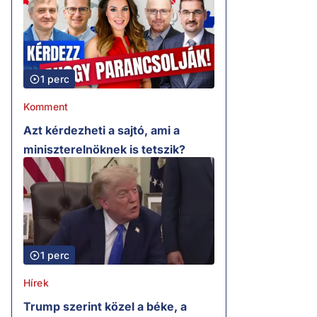
1 perc
Komment
Azt kérdezheti a sajtó, ami a
miniszterelnöknek is tetszik?
1 perc
Hírek
Trump szerint közel a béke, a