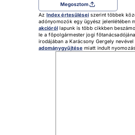
Megosztom
Az
Index értesülései
szerint többek közö
adónyomozók egy ügyész jelenlétében mú
akcióról
lapunk is több cikkben beszámolt
le a főpolgármester jogi főtanácsadójá
irodájában a Karácsony Gergely nevével
adománygyűjtése
miatt indult nyomozás