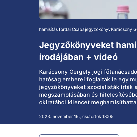
hamisítás
Tordai Csaba
jegyzőkönyv
Karácsony G
Jegyzőkönyveket hamis
irodájában + videó
Karácsony Gergely jogi főtanácsadój
hatóság emberei foglaltak le egy mú
jegyzőkönyveket szocialisták írták
megszámolásában és hitelesítésében
okiratából kilencet meghamisíthatta
2023. november 16., csütörtök 18:05