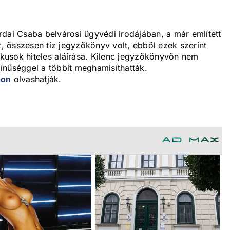
dai Csaba belvárosi ügyvédi irodájában, a már említett
t, összesen tíz jegyzőkönyv volt, ebből ezek szerint
tikusok hiteles aláírása. Kilenc jegyzőkönyvön nem
ínűséggel a többit meghamisíthatták.
-on
olvashatják.