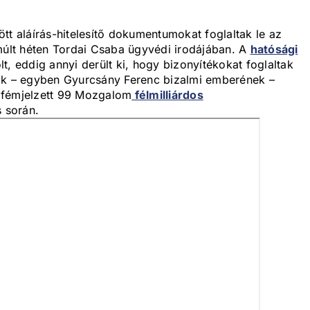
tt aláírás-hitelesítő dokumentumokat foglaltak le az
lt héten Tordai Csaba ügyvédi irodájában. A
hatósági
, eddig annyi derült ki, hogy bizonyítékokat foglaltak
nak – egyben Gyurcsány Ferenc bizalmi emberének –
 fémjelzett 99 Mozgalom
félmilliárdos
 során.