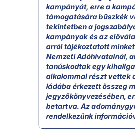
kampányát, erre a kampá
támogatására büszkék v
tekintetben a jogszabályo
kampányok és az elővála
arról tájékoztatott minket
Nemzeti Adóhivatalnál,
tanúskodtak egy kihallga
alkalommal részt vettek
ládába érkezett összeg
jegyzőkönyvezésében, en
betartva. Az adománygyű
rendelkezünk információ