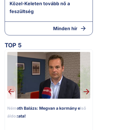
Közel-Keleten tovább nő a
feszültség
Minden hír
TOP 5
1.
2.
Németh Balázs: Megvan a kormány első
Kioktató hangne
áldozata!
Magyar Péter a vá
riportere felé