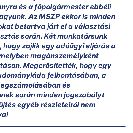
nyra és a főpolgármester ebbéli
agyunk. Az MSZP ekkor is minden
kat betartva járt el a választási
sztás során. Két munkatársunk
, hogy zajlik egy adóügyi eljárás a
 amelyben magánszemélyként
táson. Megerősítették, hogy egy
 adományláda felbontásában, a
 megszámolásában és
nek során minden jogszabályt
jtés egyéb részleteiről nem
val