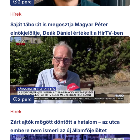
2 perc
Hírek
Saját táborát is megosztja Magyar Péter
elnökjelöltje, Deák Dániel értékelt a HírTV-ben
2 perc
Hírek
Zárt ajtók mögött döntött a hatalom – az utca
embere nem ismeri az új államfőjelöltet