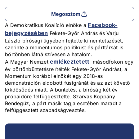
Megosztom
Facebook-
A Demokratikus Koalíció elnöke a
bejegyzésében
Fekete-Győr András és Varju
László bírósági ügyében fejtette ki nemtetszését,
szerinte a momentumos politikust és párttársát is
börtönben látná szívesen a hatalom.
emlékeztetett
A Magyar Nemzet
, másodfokon egy
év börtönbüntetésre ítélték Fekete-Győr Andrást, a
Momentum korábbi elnökét egy 2018-as
demonstráción eldobott füstgránát és az azt követő
lökdösődés miatt. A büntetést a bíróság két év
próbaidőre felfüggesztette. Szarvas Koppány
Bendegúz, a párt másik tagja esetében maradt a
felfüggesztett szabadságvesztés.