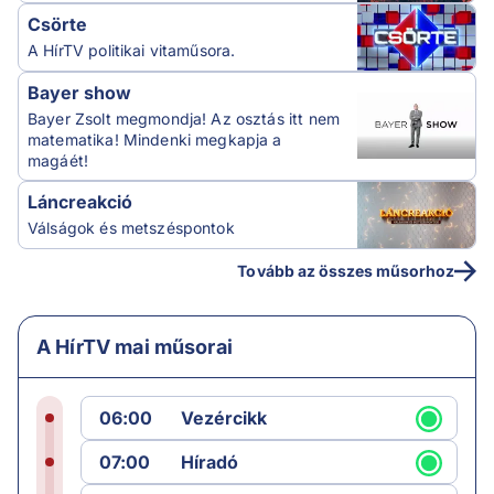
Csörte
A HírTV politikai vitaműsora.
Bayer show
Bayer Zsolt megmondja! Az osztás itt nem
matematika! Mindenki megkapja a
magáét!
Láncreakció
Válságok és metszéspontok
Tovább az összes műsorhoz
A HírTV mai műsorai
06:00
Vezércikk
07:00
Híradó