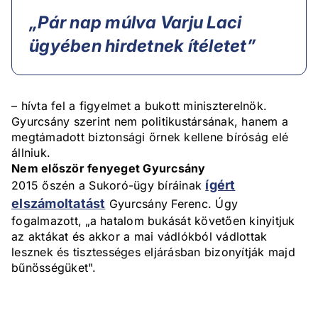
„Pár nap múlva Varju Laci
ügyében hirdetnek ítéletet”
– hívta fel a figyelmet a bukott miniszterelnök.
Gyurcsány szerint nem politikustársának, hanem a
megtámadott biztonsági őrnek kellene bíróság elé
állniuk.
Nem először fenyeget Gyurcsány
ígért
2015 őszén a Sukoró-ügy bíráinak
elszámoltatást
Gyurcsány Ferenc. Úgy
fogalmazott, „a hatalom bukását követően kinyitjuk
az aktákat és akkor a mai vádlókból vádlottak
lesznek és tisztességes eljárásban bizonyítják majd
bűnösségüket".