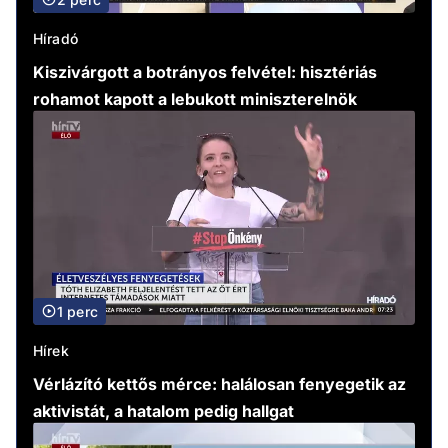
Híradó
Kiszivárgott a botrányos felvétel: hisztériás
rohamot kapott a lebukott miniszterelnök
1 perc
Hírek
Vérlázító kettős mérce: halálosan fenyegetik az
aktivistát, a hatalom pedig hallgat