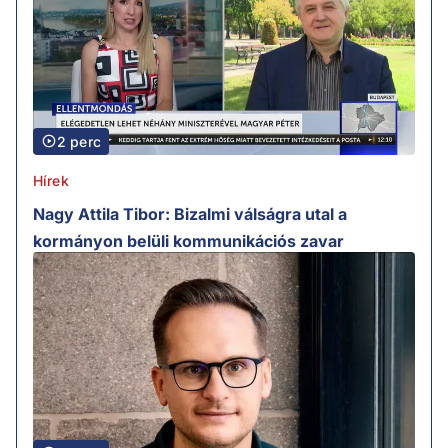
2 perc
Hírek
Nagy Attila Tibor: Bizalmi válságra utal a
kormányon belüli kommunikációs zavar