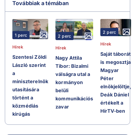
Továbbiak a témában
2 perc
1 perc
2 perc
Hírek
Hírek
Hírek
Saját táborát
Szentesi Zöldi
Nagy Attila
is megosztja
László szerint
Tibor: Bizalmi
Magyar
a
válságra utal a
Péter
miniszterelnök
kormányon
elnökjelöltje,
utasítására
belüli
Deák Dániel
történt a
kommunikációs
értékelt a
közmédiás
zavar
HírTV-ben
kirúgás