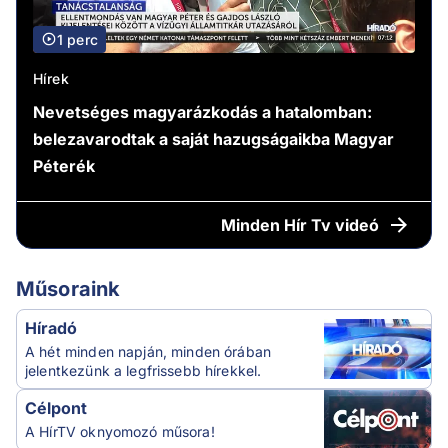
1 perc
Hírek
Nevetséges magyarázkodás a hatalomban:
belezavarodtak a saját hazugságaikba Magyar
Péterék
Minden
Hír Tv videó
Műsoraink
Híradó
A hét minden napján, minden órában
jelentkezünk a legfrissebb hírekkel.
Célpont
A HírTV oknyomozó műsora!