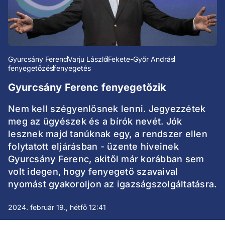
Gyurcsány Ferenc
Varju László
Fekete-Győr András
fenyegetőzés
fenyegetés
Gyurcsány Ferenc fenyegetőzik
Nem kell szégyenlősnek lenni. Jegyezzétek
meg az ügyészek és a bírók nevét. Jók
lesznek majd tanúknak egy, a rendszer ellen
folytatott eljárásban - üzente híveinek
Gyurcsány Ferenc, akitől már korábban sem
volt idegen, hogy fenyegető szavaival
nyomást gyakoroljon az igazságszolgáltatásra.
2024. február 19., hétfő 12:41