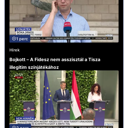
1 perc
Hírek
Bojkott – A Fidesz nem asszisztál a Tisza
illegitim színjátékához
2 perc