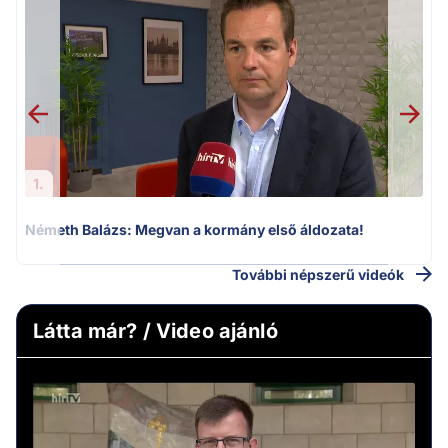
H
1.
Németh Balázs: Megvan a kormány első áldozata!
További népszerű videók
Látta már? / Video ajánló