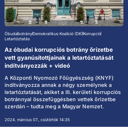
Óbuda
botrány
Demokratikus Koalíció (DK)
Korrupció
Letartóztatás
Az óbudai korrupciós botrány őrizetbe
vett gyanúsítottjainak a letartóztatását
indítványozzák + videó
A Központi Nyomozó Főügyészség (KNYF)
indítványozza annak a négy személynek a
letartóztatását, akiket a III. kerületi korrupciós
botránnyal összefüggésben vettek őrizetbe
szerdán – tudta meg a Magyar Nemzet.
2024. március 07., csütörtök 14:35