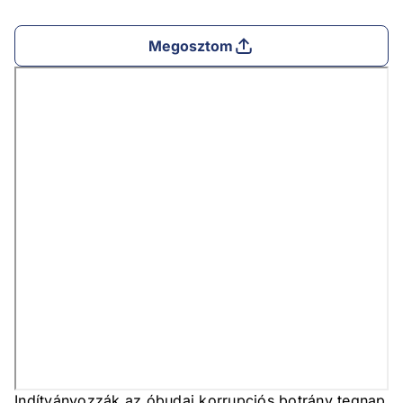
Megosztom
Indítványozzák az óbudai korrupciós botrány tegnap