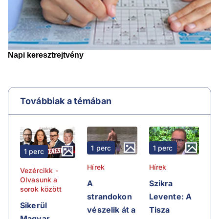
Továbbiak a témában
1 perc
1 perc
1 perc
Hírek
Hírek
Vezércikk -
Olvasunk a
A
Szikra
sorok között
strandokon
Levente: A
Sikerül
vészelik át a
Tisza
Magyar