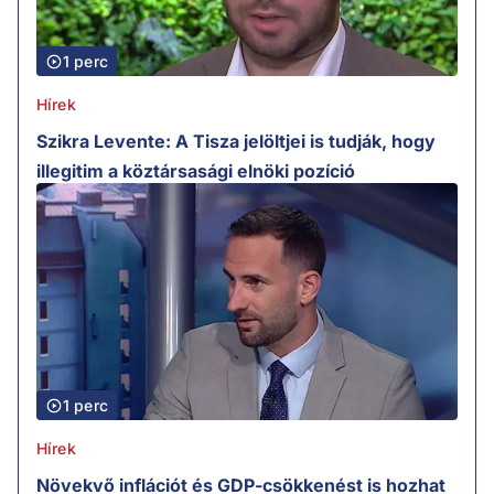
1 perc
Hírek
Szikra Levente: A Tisza jelöltjei is tudják, hogy
illegitim a köztársasági elnöki pozíció
1 perc
Hírek
Növekvő inflációt és GDP-csökkenést is hozhat