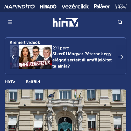
Kiemelt videók
1 perc
Sikerül Magyar Péternek egy
eléggé sértett államfőjelöltet
találnia?
HírTv
Belföld