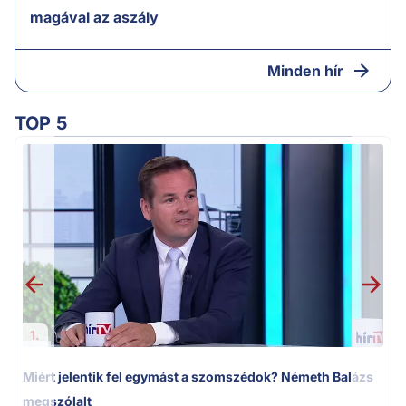
magával az aszály
Minden hír
TOP 5
M
k
1.
Miért jelentik fel egymást a szomszédok? Németh Balázs
megszólalt