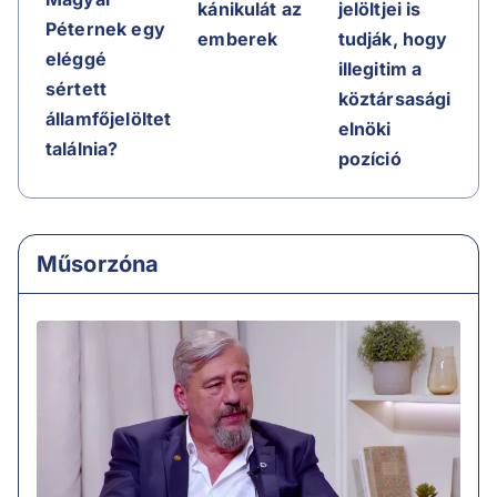
kánikulát az
jelöltjei is
Péternek egy
emberek
tudják, hogy
eléggé
illegitim a
sértett
köztársasági
államfőjelöltet
elnöki
találnia?
pozíció
Műsorzóna