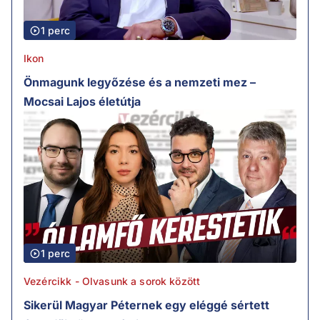
1 perc
Ikon
Önmagunk legyőzése és a nemzeti mez –
Mocsai Lajos életútja
1 perc
Vezércikk - Olvasunk a sorok között
Sikerül Magyar Péternek egy eléggé sértett