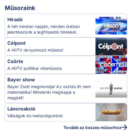
Műsoraink
Híradó
A hét minden napján, minden órában
jelentkezünk a legfrissebb hírekkel.
Célpont
A HírTV oknyomozó műsora!
Csörte
A HírTV politikai vitaműsora.
Bayer show
Bayer Zsolt megmondja! Az osztás itt nem
matematika! Mindenki megkapja a
magáét!
Láncreakció
Válságok és metszéspontok
Tovább az összes műsorhoz