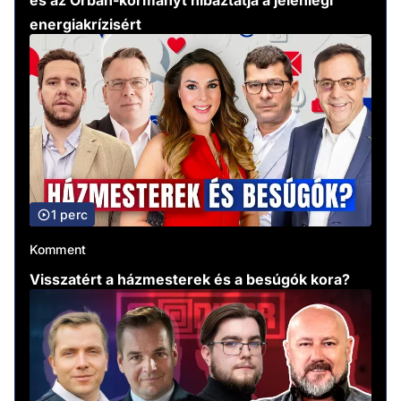
és az Orbán-kormányt hibáztatja a jelenlegi
energiakrízisért
1 perc
Komment
Visszatért a házmesterek és a besúgók kora?