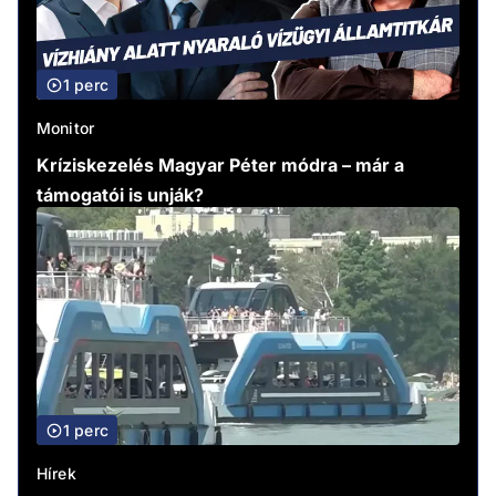
1 perc
Monitor
Kríziskezelés Magyar Péter módra – már a
támogatói is unják?
1 perc
Hírek