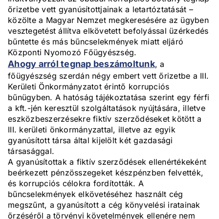
őrizetbe vett gyanúsítottjainak a letartóztatását –
közölte a Magyar Nemzet megkeresésére az ügyben
vesztegetést állítva elkövetett befolyással üzérkedés
bűntette és más bűncselekmények miatt eljáró
Központi Nyomozó Főügyészség.
Ahogy arról tegnap beszámoltunk
, a
főügyészség szerdán négy embert vett őrizetbe a III.
Kerületi Önkormányzatot érintő korrupciós
bűnügyben. A hatóság tájékoztatása szerint egy férfi
a kft.-jén keresztül szolgáltatások nyújtására, illetve
eszközbeszerzésekre fiktív szerződéseket kötött a
III. kerületi önkormányzattal, illetve az egyik
gyanúsított társa által kijelölt két gazdasági
társasággal.
A gyanúsítottak a fiktív szerződések ellenértékeként
beérkezett pénzösszegeket készpénzben felvették,
és korrupciós célokra fordították. A
bűncselekmények elkövetéséhez használt cég
megszűnt, a gyanúsított a cég könyvelési iratainak
őrzéséről a törvényi követelmények ellenére nem