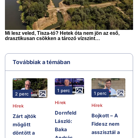
Továbbiak a témában
1 perc
1 perc
2 perc
Hírek
Hírek
Hírek
Dornfeld
Bojkott – A
Zárt ajtók
László:
Fidesz nem
mögött
Baka
asszisztál a
döntött a
András