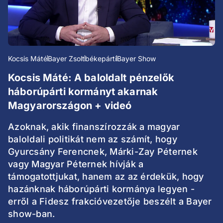
Kocsis Máté
Bayer Zsolt
békepárti
Bayer Show
Kocsis Máté: A baloldalt pénzelők
háborúpárti kormányt akarnak
Magyarországon + videó
Azoknak, akik finanszírozzák a magyar
baloldali politikát nem az számít, hogy
Gyurcsány Ferencnek, Márki-Zay Péternek
vagy Magyar Péternek hívják a
támogatottjukat, hanem az az érdekük, hogy
hazánknak háborúpárti kormánya legyen -
erről a Fidesz frakcióvezetője beszélt a Bayer
show-ban.