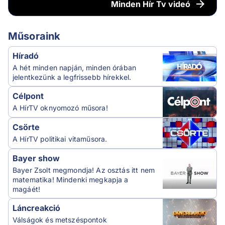
Minden
Hír Tv videó
Műsoraink
Híradó
A hét minden napján, minden órában
jelentkezünk a legfrissebb hírekkel.
Célpont
A HírTV oknyomozó műsora!
Csörte
A HírTV politikai vitaműsora.
Bayer show
Bayer Zsolt megmondja! Az osztás itt nem
matematika! Mindenki megkapja a
magáét!
Láncreakció
Válságok és metszéspontok