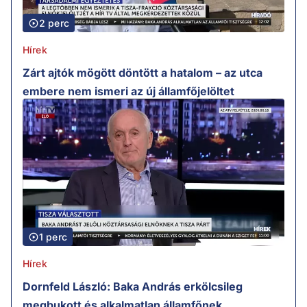
2 perc
Hírek
Zárt ajtók mögött döntött a hatalom – az utca
embere nem ismeri az új államfőjelöltet
1 perc
Hírek
Dornfeld László: Baka András erkölcsileg
megbukott és alkalmatlan államfőnek