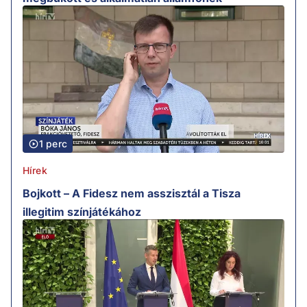
1 perc
Hírek
Bojkott – A Fidesz nem asszisztál a Tisza
illegitim színjátékához