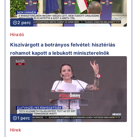
2 perc
Híradó
Kiszivárgott a botrányos felvétel: hisztériás
rohamot kapott a lebukott miniszterelnök
1 perc
Hírek