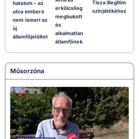
Tisza illegitim
hatalom – az
erkölcsileg
színjátékához
utca embere
megbukott
nem ismeri az
és
új
alkalmatlan
államfőjelöltet
államfőnek
Műsorzóna