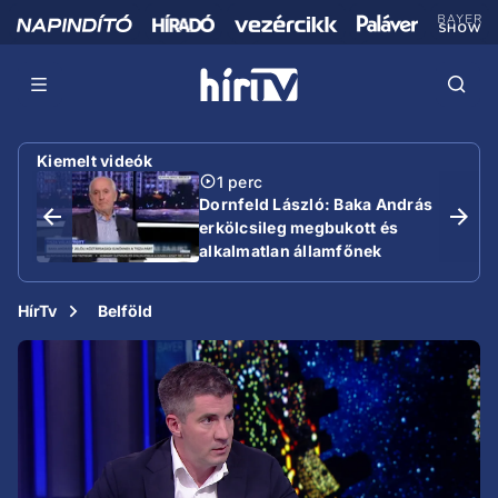
Kiemelt videók
1 perc
Dornfeld László: Baka András
erkölcsileg megbukott és
alkalmatlan államfőnek
HírTv
Belföld