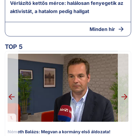
Vérlázító kettős mérce: halálosan fenyegetik az
aktivistát, a hatalom pedig hallgat
Minden hír
TOP 5
H
1.
Németh Balázs: Megvan a kormány első áldozata!