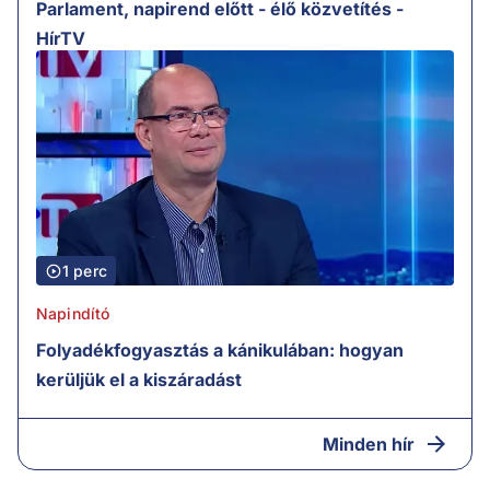
Parlament, napirend előtt - élő közvetítés -
HírTV
1 perc
Napindító
Folyadékfogyasztás a kánikulában: hogyan
kerüljük el a kiszáradást
Minden hír