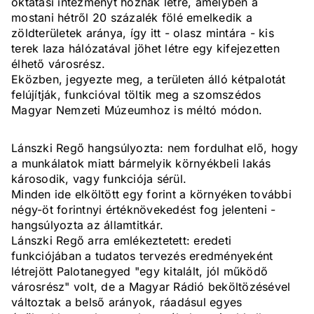
oktatási intézményt hoznak létre, amelyben a
mostani hétről 20 százalék fölé emelkedik a
zöldterületek aránya, így itt - olasz mintára - kis
terek laza hálózatával jöhet létre egy kifejezetten
élhető városrész.
Eközben, jegyezte meg, a területen álló kétpalotát
felújítják, funkcióval töltik meg a szomszédos
Magyar Nemzeti Múzeumhoz is méltó módon.
Lánszki Regő hangsúlyozta: nem fordulhat elő, hogy
a munkálatok miatt bármelyik környékbeli lakás
károsodik, vagy funkciója sérül.
Minden ide elköltött egy forint a környéken további
négy-öt forintnyi értéknövekedést fog jelenteni -
hangsúlyozta az államtitkár.
Lánszki Regő arra emlékeztetett: eredeti
funkciójában a tudatos tervezés eredményeként
létrejött Palotanegyed "egy kitalált, jól működő
városrész" volt, de a Magyar Rádió beköltözésével
változtak a belső arányok, ráadásul egyes