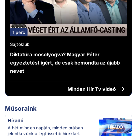
1 perc
Sajtóklub
Diktatúra mosolyogva? Magyar Péter
egyeztetést ígért, de csak bemondta az újabb
nevet
Minden
Hír Tv videó
Műsoraink
Híradó
A hét minden napján, minden órában
jelentkezünk a legfrissebb hírekkel.