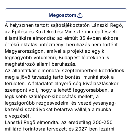
Megosztom
A helyszínen tartott sajtótájékoztatón Lánszki Regő,
az Építési és Közlekedési Minisztérium építészeti
államtitkára elmondta: az elmúlt 35 évben ekkora
értékű oktatási intézményi beruházás nem történt
Magyarországon, amivel a projekt az egyik
legnagyobb volumenű, Budapest léptékben is
meghatározó állami beruházás.
Az államtitkár elmondta: szeptemberben kezdődnek
meg a jövő tavaszig tartó bontási munkálatok a
területen. A feladatot elnyerő cég kiválasztásakor
szempont volt, hogy a lehető leggyorsabban, a
legkisebb szállópor-kibocsátás mellett, a
legszigorúbb rezgésvédelmi és veszélyesanyag-
kezelési szabályokat betartva vállalja a munka
elvégzését.
Lánszki Regő elmondta: az eredetileg 200-250
milliárd forintosra tervezett és 2027-ben lezárni