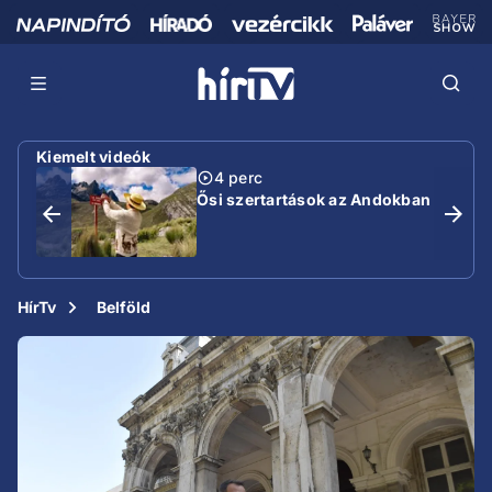
Kiemelt videók
4 perc
Ősi szertartások az Andokban
HírTv
Belföld