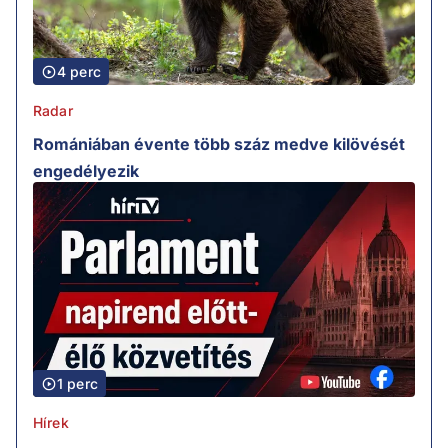
4 perc
Radar
Romániában évente több száz medve kilövését
engedélyezik
1 perc
Hírek