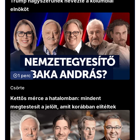
Trump nagyszerűnek nevezte a kolumbiai
elnököt
1 perc
Csörte
Kettős mérce a hatalomban: mindent
megtestesít a jelölt, amit korábban elítéltek