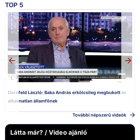
TOP 5
K
k
1.
Dornfeld László: Baka András erkölcsileg megbukott és
alkalmatlan államfőnek
További népszerű videók
Látta már? / Video ajánló