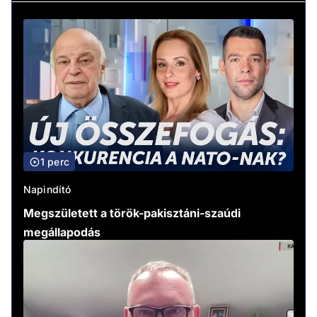
1 perc
Napindító
Megszületett a török-pakisztáni-szaúdi
megállapodás