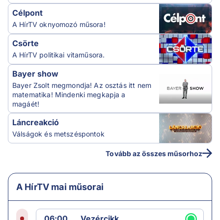
Célpont
A HírTV oknyomozó műsora!
Csörte
A HírTV politikai vitaműsora.
Bayer show
Bayer Zsolt megmondja! Az osztás itt nem
matematika! Mindenki megkapja a
magáét!
Láncreakció
Válságok és metszéspontok
Tovább az összes műsorhoz
A HírTV mai műsorai
06:00
Vezércikk