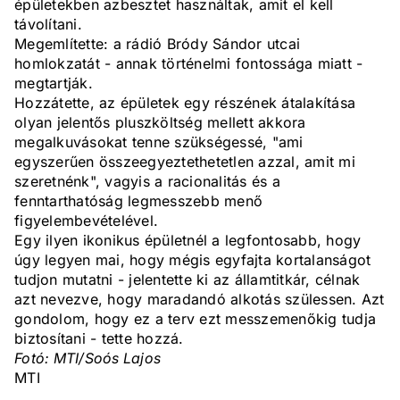
épületekben azbesztet használtak, amit el kell
távolítani.
Megemlítette: a rádió Bródy Sándor utcai
homlokzatát - annak történelmi fontossága miatt -
megtartják.
Hozzátette, az épületek egy részének átalakítása
olyan jelentős pluszköltség mellett akkora
megalkuvásokat tenne szükségessé, "ami
egyszerűen összeegyeztethetetlen azzal, amit mi
szeretnénk", vagyis a racionalitás és a
fenntarthatóság legmesszebb menő
figyelembevételével.
Egy ilyen ikonikus épületnél a legfontosabb, hogy
úgy legyen mai, hogy mégis egyfajta kortalanságot
tudjon mutatni - jelentette ki az államtitkár, célnak
azt nevezve, hogy maradandó alkotás szülessen. Azt
gondolom, hogy ez a terv ezt messzemenőkig tudja
biztosítani - tette hozzá.
Fotó: MTI/Soós Lajos
MTI