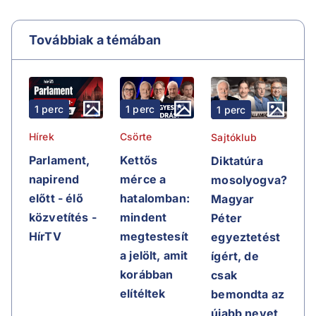
Továbbiak a témában
1 perc
1 perc
1 perc
Hírek
Csörte
Sajtóklub
Parlament,
Kettős
Diktatúra
napirend
mérce a
mosolyogva?
előtt - élő
hatalomban:
Magyar
közvetítés -
mindent
Péter
HírTV
megtestesít
egyeztetést
a jelölt, amit
ígért, de
korábban
csak
elítéltek
bemondta az
újabb nevet