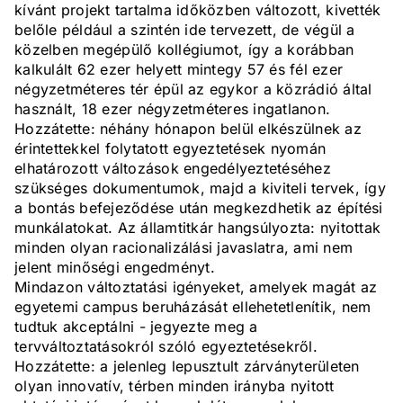
kívánt projekt tartalma időközben változott, kivették
belőle például a szintén ide tervezett, de végül a
közelben megépülő kollégiumot, így a korábban
kalkulált 62 ezer helyett mintegy 57 és fél ezer
négyzetméteres tér épül az egykor a közrádió által
használt, 18 ezer négyzetméteres ingatlanon.
Hozzátette: néhány hónapon belül elkészülnek az
érintettekkel folytatott egyeztetések nyomán
elhatározott változások engedélyeztetéséhez
szükséges dokumentumok, majd a kiviteli tervek, így
a bontás befejeződése után megkezdhetik az építési
munkálatokat. Az államtitkár hangsúlyozta: nyitottak
minden olyan racionalizálási javaslatra, ami nem
jelent minőségi engedményt.
Mindazon változtatási igényeket, amelyek magát az
egyetemi campus beruházását ellehetetlenítik, nem
tudtuk akceptálni - jegyezte meg a
tervváltoztatásokról szóló egyeztetésekről.
Hozzátette: a jelenleg lepusztult zárványterületen
olyan innovatív, térben minden irányba nyitott