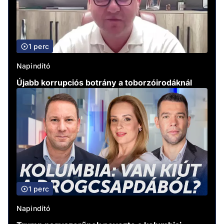
1 perc
Napindító
Újabb korrupciós botrány a toborzóirodáknál
1 perc
Napindító