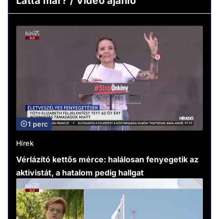
Látta már? / Video ajánló
1 perc
Hírek
Vérlázító kettős mérce: halálosan fenyegetik az
aktivistát, a hatalom pedig hallgat