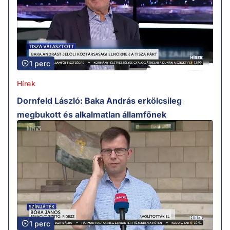
1 perc
Hírek
Dornfeld László: Baka András erkölcsileg
megbukott és alkalmatlan államfőnek
1 perc