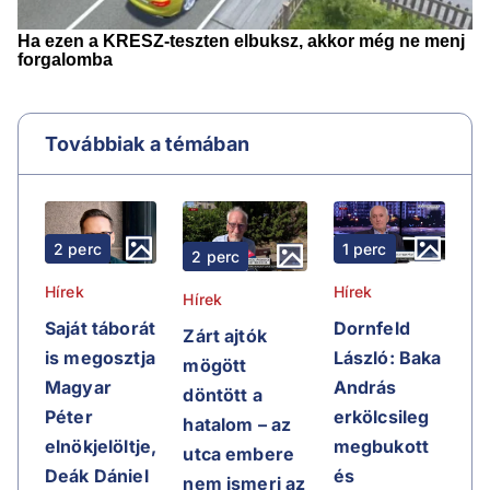
Továbbiak a témában
2 perc
1 perc
2 perc
Hírek
Hírek
Hírek
Saját táborát
Dornfeld
Zárt ajtók
is megosztja
László: Baka
mögött
Magyar
András
döntött a
Péter
erkölcsileg
hatalom – az
elnökjelöltje,
megbukott
utca embere
Deák Dániel
és
nem ismeri az