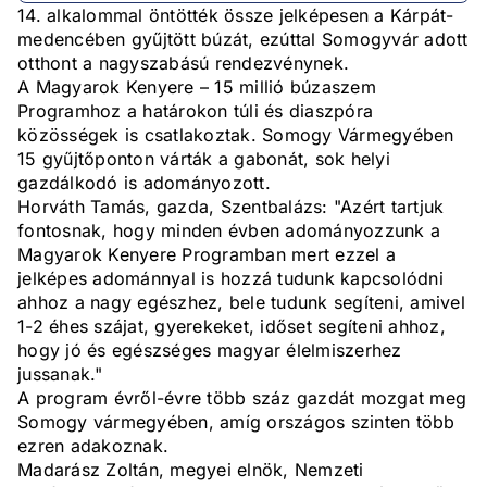
14. alkalommal öntötték össze jelképesen a Kárpát-
medencében gyűjtött búzát, ezúttal Somogyvár adott
otthont a nagyszabású rendezvénynek.
A Magyarok Kenyere – 15 millió búzaszem
Programhoz a határokon túli és diaszpóra
közösségek is csatlakoztak. Somogy Vármegyében
15 gyűjtőponton várták a gabonát, sok helyi
gazdálkodó is adományozott.
Horváth Tamás, gazda, Szentbalázs: "Azért tartjuk
fontosnak, hogy minden évben adományozzunk a
Magyarok Kenyere Programban mert ezzel a
jelképes adománnyal is hozzá tudunk kapcsolódni
ahhoz a nagy egészhez, bele tudunk segíteni, amivel
1-2 éhes szájat, gyerekeket, időset segíteni ahhoz,
hogy jó és egészséges magyar élelmiszerhez
jussanak."
A program évről-évre több száz gazdát mozgat meg
Somogy vármegyében, amíg országos szinten több
ezren adakoznak.
Madarász Zoltán, megyei elnök, Nemzeti