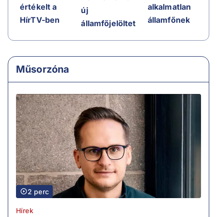
értékelt a
alkalmatlan
új
HírTV-ben
államfőnek
államfőjelöltet
Műsorzóna
2 perc
Hírek