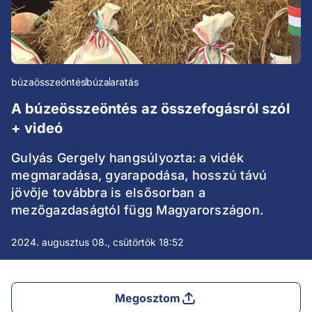
búzaösszeöntés
búza
aratás
A búzeösszeöntés az összefogásról szól
+ videó
Gulyás Gergely hangsúlyozta: a vidék
megmaradása, gyarapodása, hosszú távú
jövője továbbra is elsősorban a
mezőgazdaságtól függ Magyarországon.
2024. augusztus 08., csütörtök 18:52
Megosztom