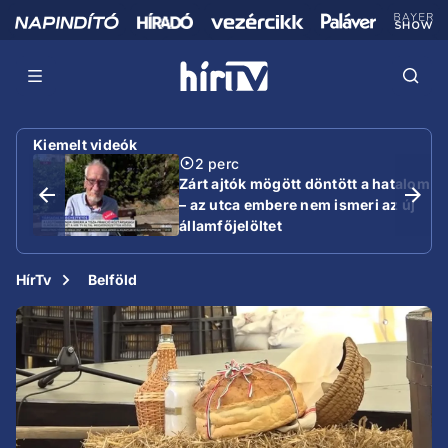
Kiemelt videók
2 perc
Zárt ajtók mögött döntött a hatalom
– az utca embere nem ismeri az új
államfőjelöltet
HírTv
Belföld