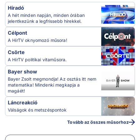
Híradó
A hét minden napján, minden órában
jelentkezünk a legfrissebb hírekkel.
Célpont
A HírTV oknyomozó műsora!
Csörte
A HírTV politikai vitaműsora.
Bayer show
Bayer Zsolt megmondja! Az osztás itt nem
matematika! Mindenki megkapja a
magáét!
Láncreakció
Válságok és metszéspontok
Tovább az összes műsorhoz