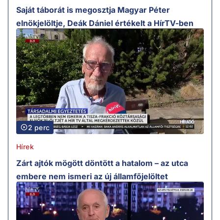
Saját táborát is megosztja Magyar Péter
elnökjelöltje, Deák Dániel értékelt a HírTV-ben
2 perc
Hírek
Zárt ajtók mögött döntött a hatalom – az utca
embere nem ismeri az új államfőjelöltet