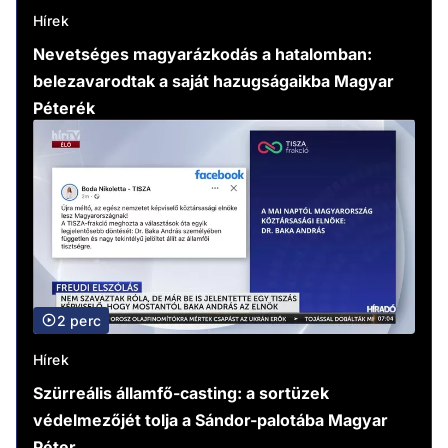
Hírek
Nevetséges magyarázkodás a hatalomban:
belezavarodtak a saját hazugságaikba Magyar
Péterék
2 perc
Hírek
Szürreális államfő-casting: a sortüzek
védelmezőjét tolja a Sándor-palotába Magyar
Péter