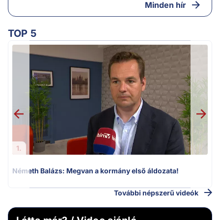
Minden hír
TOP 5
H
1.
Németh Balázs: Megvan a kormány első áldozata!
További népszerű videók