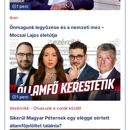
1 perc
Ikon
Önmagunk legyőzése és a nemzeti mez –
Mocsai Lajos életútja
1 perc
Vezércikk - Olvasunk a sorok között
Sikerül Magyar Péternek egy eléggé sértett
államfőjelöltet találnia?