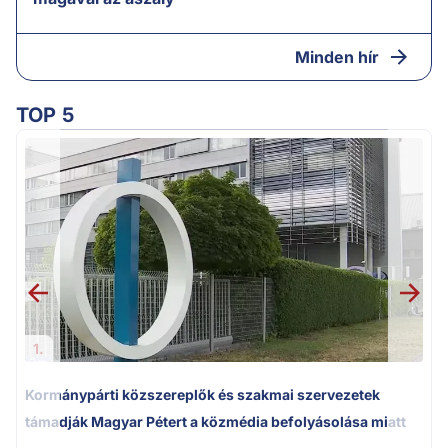
Minden hír
TOP 5
M
k
1.
Kormánypárti közszereplők és szakmai szervezetek
támadják Magyar Pétert a közmédia befolyásolása miatt