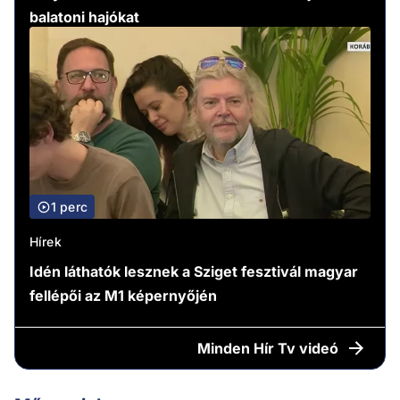
balatoni hajókat
1 perc
Hírek
Idén láthatók lesznek a Sziget fesztivál magyar
fellépői az M1 képernyőjén
Minden
Hír Tv videó