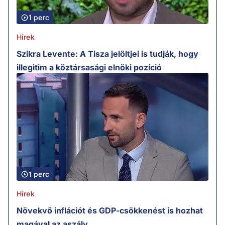
1 perc
Hírek
Szikra Levente: A Tisza jelöltjei is tudják, hogy
illegitim a köztársasági elnöki pozíció
1 perc
Hírek
Növekvő inflációt és GDP-csökkenést is hozhat
magával az aszály