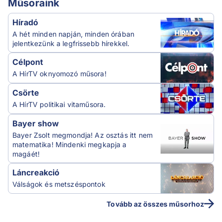
Műsoraink
Híradó
A hét minden napján, minden órában
jelentkezünk a legfrissebb hírekkel.
Célpont
A HírTV oknyomozó műsora!
Csörte
A HírTV politikai vitaműsora.
Bayer show
Bayer Zsolt megmondja! Az osztás itt nem
matematika! Mindenki megkapja a
magáét!
Láncreakció
Válságok és metszéspontok
Tovább az összes műsorhoz