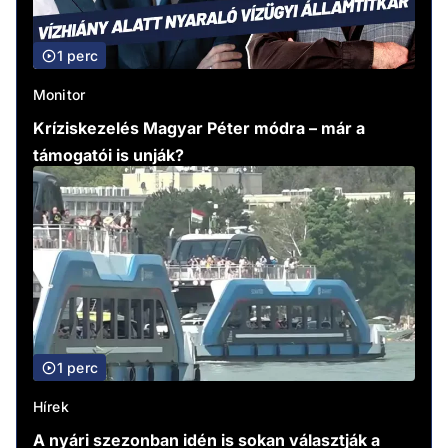
1 perc
Monitor
Kríziskezelés Magyar Péter módra – már a
támogatói is unják?
1 perc
Hírek
A nyári szezonban idén is sokan választják a