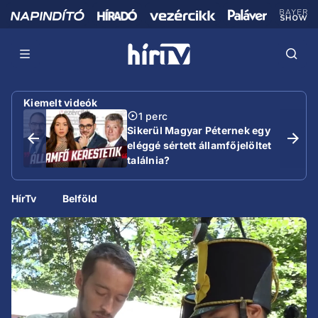
Kiemelt videók
1 perc
Sikerül Magyar Péternek egy
eléggé sértett államfőjelöltet
találnia?
HírTv
Belföld