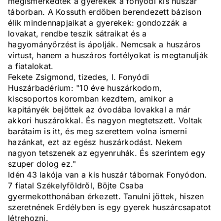
megismerkedtek a gyerekek a fonyódi kis huszár
táborban. A Kossuth erdőben berendezett bázison
élik mindennapjaikat a gyerekek: gondozzák a
lovakat, rendbe teszik sátraikat és a
hagyományőrzést is ápolják. Nemcsak a huszáros
virtust, hanem a huszáros fortélyokat is megtanulják
a fiatalokat.
Fekete Zsigmond, tizedes, I. Fonyódi
Huszárbadérium: "10 éve huszárkodom,
kiscsoportos koromban kezdtem, amikor a
kapitányék bejöttek az óvodába lovakkal a már
akkori huszárokkal. És nagyon megtetszett. Voltak
barátaim is itt, és meg szerettem volna ismerni
hazánkat, ezt az egész huszárkodást. Nekem
nagyon tetszenek az egyenruhák. És szerintem egy
szuper dolog ez."
Idén 43 lakója van a kis huszár tábornak Fonyódon.
7 fiatal Székelyföldről, Böjte Csaba
gyermekotthonában érkezett. Tanulni jöttek, hiszen
szeretnének Erdélyben is egy gyerek huszárcsapatot
létrehozni.