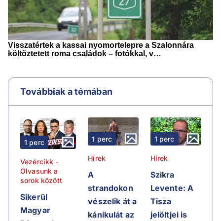
Továbbiak a témában
1 perc
1 perc
1 perc
Hírek
Hírek
Vezércikk -
Olvasunk a
A
Szikra
sorok között
strandokon
Levente: A
Sikerül
vészelik át a
Tisza
Magyar
kánikulát az
jelöltjei is