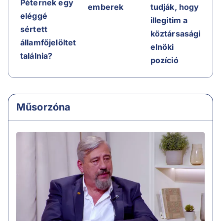
Péternek egy
emberek
tudják, hogy
eléggé
illegitim a
sértett
köztársasági
államfőjelöltet
elnöki
találnia?
pozíció
Műsorzóna